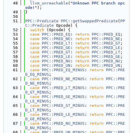
   48
llvm_unreachable
(
"Unknown PPC branch opc
ode!"
);
   49
}
   50
   51
PPC::Predicate
PPC::getSwappedPredicate
(
PP
C::Predicate
 Opcode) {
   52
switch
 (Opcode) {
   53
case
PPC::PRED_EQ
: 
return
PPC::PRED_EQ
;
   54
case
PPC::PRED_NE
: 
return
PPC::PRED_NE
;
   55
case
PPC::PRED_LT
: 
return
PPC::PRED_GT
;
   56
case
PPC::PRED_GE
: 
return
PPC::PRED_LE
;
   57
case
PPC::PRED_GT
: 
return
PPC::PRED_LT
;
   58
case
PPC::PRED_LE
: 
return
PPC::PRED_GE
;
   59
case
PPC::PRED_NU
: 
return
PPC::PRED_NU
;
   60
case
PPC::PRED_UN
: 
return
PPC::PRED_UN
;
   61
case
PPC::PRED_EQ_MINUS
: 
return
PPC::PRE
D_EQ_MINUS
;
   62
case
PPC::PRED_NE_MINUS
: 
return
PPC::PRE
D_NE_MINUS
;
   63
case
PPC::PRED_LT_MINUS
: 
return
PPC::PRE
D_GT_MINUS
;
   64
case
PPC::PRED_GE_MINUS
: 
return
PPC::PRE
D_LE_MINUS
;
   65
case
PPC::PRED_GT_MINUS
: 
return
PPC::PRE
D_LT_MINUS
;
   66
case
PPC::PRED_LE_MINUS
: 
return
PPC::PRE
D_GE_MINUS
;
   67
case
PPC::PRED_NU_MINUS
: 
return
PPC::PRE
D_NU_MINUS
;
   68
case
PPC::PRED_UN_MINUS
: 
return
PPC::PRE