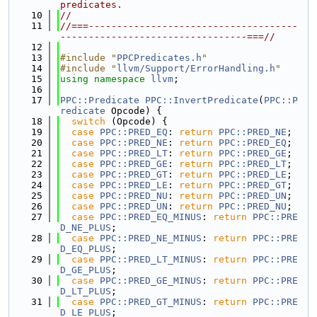
predicates.
   10
//
   11
//===-------------------------------------
---------------------------------===//
   12
   13
#include "
PPCPredicates.h
"
   14
#include "
llvm/Support/ErrorHandling.h
"
   15
using namespace 
llvm
;
   16
   17
PPC::Predicate
PPC::InvertPredicate
(
PPC::P
redicate
 Opcode) {
   18
switch
 (Opcode) {
   19
case
PPC::PRED_EQ
: 
return
PPC::PRED_NE
;
   20
case
PPC::PRED_NE
: 
return
PPC::PRED_EQ
;
   21
case
PPC::PRED_LT
: 
return
PPC::PRED_GE
;
   22
case
PPC::PRED_GE
: 
return
PPC::PRED_LT
;
   23
case
PPC::PRED_GT
: 
return
PPC::PRED_LE
;
   24
case
PPC::PRED_LE
: 
return
PPC::PRED_GT
;
   25
case
PPC::PRED_NU
: 
return
PPC::PRED_UN
;
   26
case
PPC::PRED_UN
: 
return
PPC::PRED_NU
;
   27
case
PPC::PRED_EQ_MINUS
: 
return
PPC::PRE
D_NE_PLUS
;
   28
case
PPC::PRED_NE_MINUS
: 
return
PPC::PRE
D_EQ_PLUS
;
   29
case
PPC::PRED_LT_MINUS
: 
return
PPC::PRE
D_GE_PLUS
;
   30
case
PPC::PRED_GE_MINUS
: 
return
PPC::PRE
D_LT_PLUS
;
   31
case
PPC::PRED_GT_MINUS
: 
return
PPC::PRE
D_LE_PLUS
;