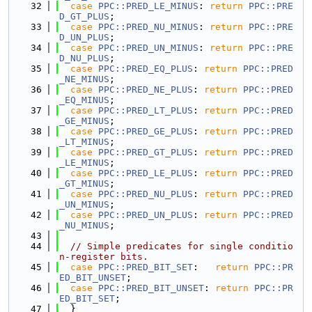
   32
case
PPC::PRED_LE_MINUS
: 
return
PPC::PRE
D_GT_PLUS
;
   33
case
PPC::PRED_NU_MINUS
: 
return
PPC::PRE
D_UN_PLUS
;
   34
case
PPC::PRED_UN_MINUS
: 
return
PPC::PRE
D_NU_PLUS
;
   35
case
PPC::PRED_EQ_PLUS
: 
return
PPC::PRED
_NE_MINUS
;
   36
case
PPC::PRED_NE_PLUS
: 
return
PPC::PRED
_EQ_MINUS
;
   37
case
PPC::PRED_LT_PLUS
: 
return
PPC::PRED
_GE_MINUS
;
   38
case
PPC::PRED_GE_PLUS
: 
return
PPC::PRED
_LT_MINUS
;
   39
case
PPC::PRED_GT_PLUS
: 
return
PPC::PRED
_LE_MINUS
;
   40
case
PPC::PRED_LE_PLUS
: 
return
PPC::PRED
_GT_MINUS
;
   41
case
PPC::PRED_NU_PLUS
: 
return
PPC::PRED
_UN_MINUS
;
   42
case
PPC::PRED_UN_PLUS
: 
return
PPC::PRED
_NU_MINUS
;
   43
   44
// Simple predicates for single conditio
n-register bits.
   45
case
PPC::PRED_BIT_SET
:   
return
PPC::PR
ED_BIT_UNSET
;
   46
case
PPC::PRED_BIT_UNSET
: 
return
PPC::PR
ED_BIT_SET
;
   47
  }