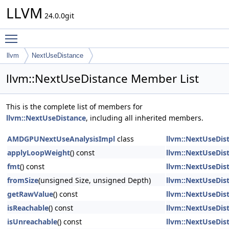
LLVM
24.0.0git
Toggle main menu visibility
llvm
NextUseDistance
llvm::NextUseDistance Member List
This is the complete list of members for
llvm::NextUseDistance
, including all inherited members.
AMDGPUNextUseAnalysisImpl
class
llvm::NextUseDis
applyLoopWeight
() const
llvm::NextUseDis
fmt
() const
llvm::NextUseDis
fromSize
(unsigned Size, unsigned Depth)
llvm::NextUseDis
getRawValue
() const
llvm::NextUseDis
isReachable
() const
llvm::NextUseDis
isUnreachable
() const
llvm::NextUseDis