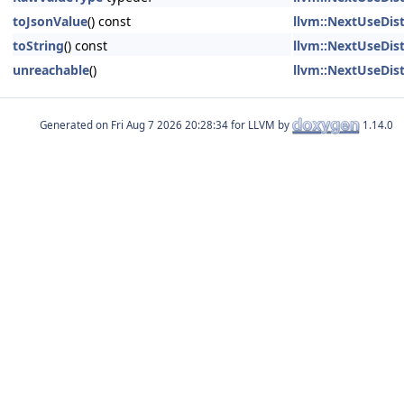
toJsonValue
() const
llvm::NextUseDis
toString
() const
llvm::NextUseDis
unreachable
()
llvm::NextUseDis
Generated on
for LLVM by
1.14.0