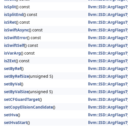
isSplit
() const
llvm::ISD::ArgFlagsT
isSplitEnd
() const
llvm::ISD::ArgFlagsT
isSRet
() const
llvm::ISD::ArgFlagsT
isSwiftAsync
() const
llvm::ISD::ArgFlagsT
isSwiftError
() const
llvm::ISD::ArgFlagsT
isSwiftSelf
() const
llvm::ISD::ArgFlagsT
isVarArg
() const
llvm::ISD::ArgFlagsT
isZExt
() const
llvm::ISD::ArgFlagsT
setByRef
()
llvm::ISD::ArgFlagsT
setByRefSize
(unsigned S)
llvm::ISD::ArgFlagsT
setByVal
()
llvm::ISD::ArgFlagsT
setByValSize
(unsigned S)
llvm::ISD::ArgFlagsT
setCFGuardTarget
()
llvm::ISD::ArgFlagsT
setCopyElisionCandidate
()
llvm::ISD::ArgFlagsT
setHva
()
llvm::ISD::ArgFlagsT
setHvaStart
()
llvm::ISD::ArgFlagsT