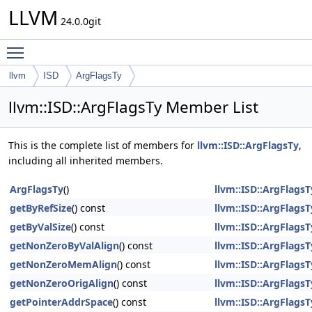
LLVM
24.0.0git
Toggle main menu visibility
llvm
ISD
ArgFlagsTy
llvm::ISD::ArgFlagsTy Member List
This is the complete list of members for
llvm::ISD::ArgFlagsTy
,
including all inherited members.
ArgFlagsTy
()
llvm::ISD::ArgFlagsT
getByRefSize
() const
llvm::ISD::ArgFlagsT
getByValSize
() const
llvm::ISD::ArgFlagsT
getNonZeroByValAlign
() const
llvm::ISD::ArgFlagsT
getNonZeroMemAlign
() const
llvm::ISD::ArgFlagsT
getNonZeroOrigAlign
() const
llvm::ISD::ArgFlagsT
getPointerAddrSpace
() const
llvm::ISD::ArgFlagsT