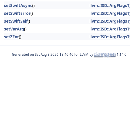
setSwiftAsync
()
llvm::ISD::ArgFlagsT
setSwiftError
()
llvm::ISD::ArgFlagsT
setSwiftSelf
()
llvm::ISD::ArgFlagsT
setVarArg
()
llvm::ISD::ArgFlagsT
setZExt
()
llvm::ISD::ArgFlagsT
Generated on
for LLVM by
1.14.0