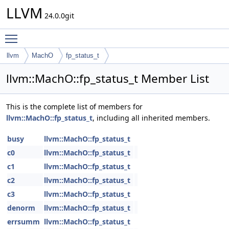
LLVM
24.0.0git
Toggle main menu visibility
llvm
MachO
fp_status_t
llvm::MachO::fp_status_t Member List
This is the complete list of members for
llvm::MachO::fp_status_t
, including all inherited members.
busy
llvm::MachO::fp_status_t
c0
llvm::MachO::fp_status_t
c1
llvm::MachO::fp_status_t
c2
llvm::MachO::fp_status_t
c3
llvm::MachO::fp_status_t
denorm
llvm::MachO::fp_status_t
errsumm
llvm::MachO::fp_status_t