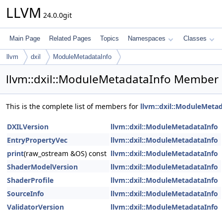
LLVM
24.0.0git
Main Page
Related Pages
Topics
Namespaces
Classes
llvm
dxil
ModuleMetadataInfo
llvm::dxil::ModuleMetadataInfo Member 
This is the complete list of members for
llvm::dxil::ModuleMeta
DXILVersion
llvm::dxil::ModuleMetadataInfo
EntryPropertyVec
llvm::dxil::ModuleMetadataInfo
print
(raw_ostream &OS) const
llvm::dxil::ModuleMetadataInfo
ShaderModelVersion
llvm::dxil::ModuleMetadataInfo
ShaderProfile
llvm::dxil::ModuleMetadataInfo
SourceInfo
llvm::dxil::ModuleMetadataInfo
ValidatorVersion
llvm::dxil::ModuleMetadataInfo