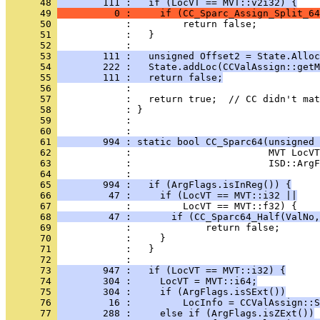
      48 
        111 :   if (LocVT == MVT::v2i32) {
      49 
          0 :     if (CC_Sparc_Assign_Split_64
      50 
      51 
      52 
      53 
        111 :   unsigned Offset2 = State.Alloc
      54 
        222 :   State.addLoc(CCValAssign::getM
      55 
        111 :   return false;
      56 
      57 
      58 
      59 
            : 
      60 
      61 
        994 : static bool CC_Sparc64(unsigned 
      62 
      63 
      64 
      65 
        994 :   if (ArgFlags.isInReg()) {
      66 
         47 :     if (LocVT == MVT::i32 ||
      67 
      68 
         47 :       if (CC_Sparc64_Half(ValNo,
      69 
      70 
      71 
      72 
      73 
        947 :   if (LocVT == MVT::i32) {
      74 
        304 :     LocVT = MVT::i64;
      75 
        304 :     if (ArgFlags.isSExt())
      76 
         16 :         LocInfo = CCValAssign::S
      77 
        288 :     else if (ArgFlags.isZExt())