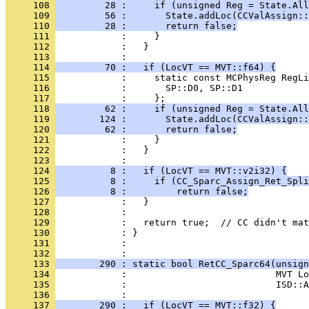
     108 
         28 :     if (unsigned Reg = State.All
     109 
         56 :       State.addLoc(CCValAssign::
     110 
         28 :       return false;
     111 
     112 
     113 
     114 
         70 :   if (LocVT == MVT::f64) {
     115 
     116 
     117 
     118 
         62 :     if (unsigned Reg = State.All
     119 
        124 :       State.addLoc(CCValAssign::
     120 
         62 :       return false;
     121 
     122 
     123 
     124 
          8 :   if (LocVT == MVT::v2i32) {
     125 
          8 :     if (CC_Sparc_Assign_Ret_Spli
     126 
          8 :         return false;
     127 
     128 
     129 
     130 
     131 
            : 
     132 
     133 
        290 : static bool RetCC_Sparc64(unsign
     134 
     135 
     136 
     137 
        290 :   if (LocVT == MVT::f32) {