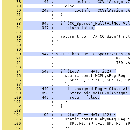
      78 
         41 :         LocInfo = CCValAssign::Z
      79 
      80 
        247 :         LocInfo = CCValAssign::A
      81 
      82 
      83 
        947 :   if (CC_Sparc64_Full(ValNo, Val
      84 
        947 :     return false;
      85 
      86 
      87 
      88 
            : 
      89 
      90 
        547 : static bool RetCC_Sparc32(unsign
      91 
      92 
      93 
      94 
        547 :   if (LocVT == MVT::i32) {
      95 
      96 
      97 
      98 
        449 :     if (unsigned Reg = State.All
      99 
        898 :       State.addLoc(CCValAssign::
     100 
        449 :       return false;
     101 
     102 
     103 
     104 
         98 :   if (LocVT == MVT::f32) {
     105 
     106 
     107 