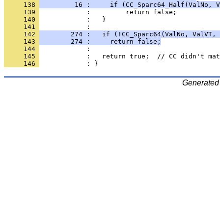
     138 
         16 :     if (CC_Sparc64_Half(ValNo, V
     139 
     140 
     141 
     142 
        274 :   if (!CC_Sparc64(ValNo, ValVT, 
     143 
        274 :     return false;
     144 
     145 
     146 
Generated