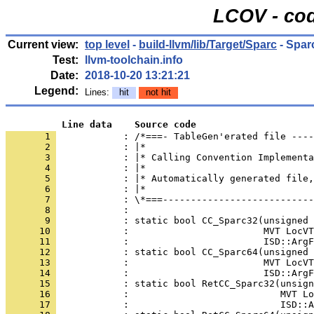
LCOV - cod
Current view:
top level
-
build-llvm/lib/Target/Sparc
- Spar
Test:
llvm-toolchain.info
Date:
2018-10-20 13:21:21
Legend:
Lines:
hit
not hit
          Line data    Source code
       1 
            : /*===- TableGen'erated file ----
       2 
       3 
       4 
       5 
       6 
       7 
       8 
       9 
      10 
      11 
      12 
      13 
      14 
      15 
      16 
      17 