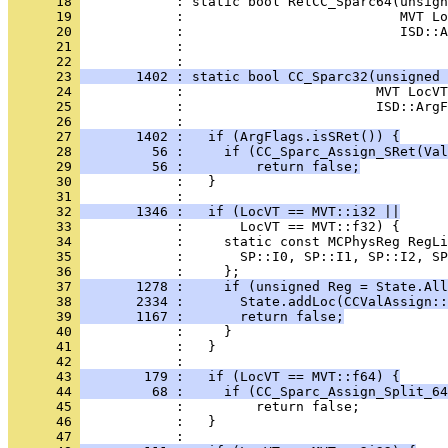
      18 
      19 
      20 
      21 
            : 
      22 
      23 
       1402 : static bool CC_Sparc32(unsigned 
      24 
      25 
      26 
      27 
       1402 :   if (ArgFlags.isSRet()) {
      28 
         56 :     if (CC_Sparc_Assign_SRet(Val
      29 
         56 :         return false;
      30 
      31 
      32 
       1346 :   if (LocVT == MVT::i32 ||
      33 
      34 
      35 
      36 
      37 
       1278 :     if (unsigned Reg = State.All
      38 
       2334 :       State.addLoc(CCValAssign::
      39 
       1167 :       return false;
      40 
      41 
      42 
      43 
        179 :   if (LocVT == MVT::f64) {
      44 
         68 :     if (CC_Sparc_Assign_Split_64
      45 
      46 
      47 