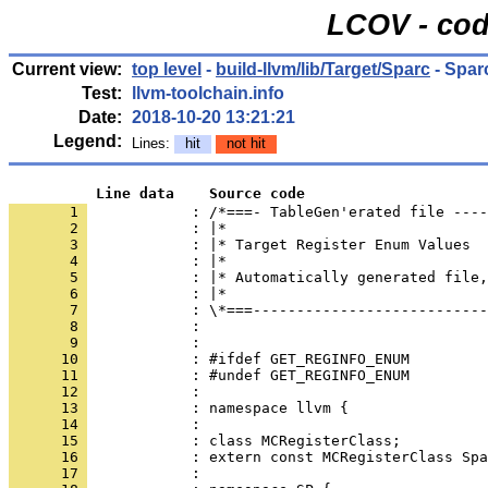
LCOV - cod
Current view:
top level
-
build-llvm/lib/Target/Sparc
- Spar
Test:
llvm-toolchain.info
Date:
2018-10-20 13:21:21
Legend:
Lines:
hit
not hit
          Line data    Source code
       1 
            : /*===- TableGen'erated file ----
       2 
       3 
       4 
       5 
       6 
       7 
       8 
       9 
      10 
      11 
      12 
      13 
      14 
      15 
      16 
      17 