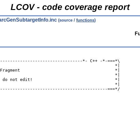
LCOV - code coverage report
arcGenSubtargetInfo.inc
(source /
functions
)
Fu
---------------------------------*- C++ -*-===*\