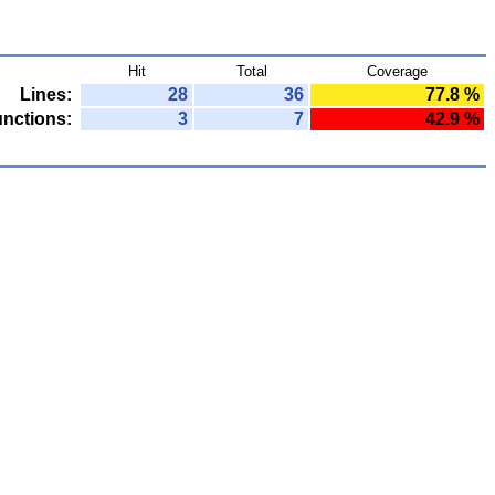
Hit
Total
Coverage
Lines:
28
36
77.8 %
nctions:
3
7
42.9 %