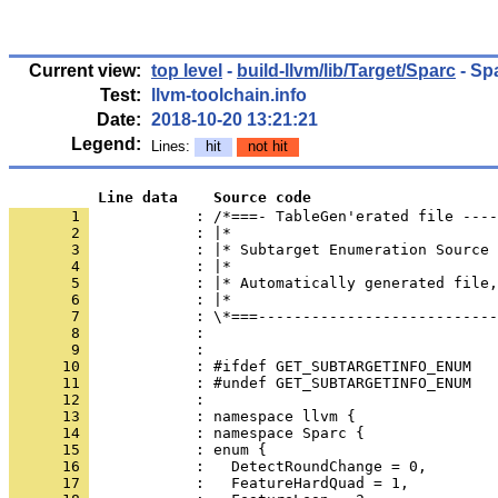
Current view:
top level
-
build-llvm/lib/Target/Sparc
- Sp
Test:
llvm-toolchain.info
Date:
2018-10-20 13:21:21
Legend:
Lines:
hit
not hit
          Line data    Source code
       1 
            : /*===- TableGen'erated file ----
       2 
       3 
       4 
       5 
       6 
       7 
       8 
       9 
      10 
      11 
      12 
      13 
      14 
      15 
      16 
      17 