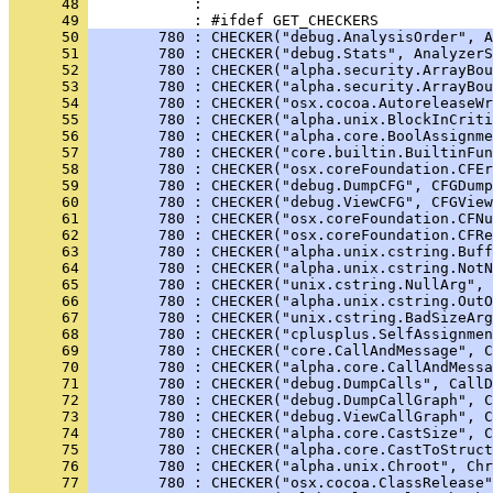
      48 
      49 
      50 
        780 : CHECKER("debug.AnalysisOrder", A
      51 
        780 : CHECKER("debug.Stats", AnalyzerS
      52 
        780 : CHECKER("alpha.security.ArrayBou
      53 
        780 : CHECKER("alpha.security.ArrayBou
      54 
        780 : CHECKER("osx.cocoa.AutoreleaseWr
      55 
        780 : CHECKER("alpha.unix.BlockInCriti
      56 
        780 : CHECKER("alpha.core.BoolAssignm
      57 
        780 : CHECKER("core.builtin.BuiltinFu
      58 
        780 : CHECKER("osx.coreFoundation.CFEr
      59 
        780 : CHECKER("debug.DumpCFG", CFGDump
      60 
        780 : CHECKER("debug.ViewCFG", CFGView
      61 
        780 : CHECKER("osx.coreFoundation.CFNu
      62 
        780 : CHECKER("osx.coreFoundation.CFRe
      63 
        780 : CHECKER("alpha.unix.cstring.Buff
      64 
        780 : CHECKER("alpha.unix.cstring.Not
      65 
        780 : CHECKER("unix.cstring.NullArg", 
      66 
        780 : CHECKER("alpha.unix.cstring.OutO
      67 
        780 : CHECKER("unix.cstring.BadSizeArg
      68 
        780 : CHECKER("cplusplus.SelfAssignmen
      69 
        780 : CHECKER("core.CallAndMessage", C
      70 
        780 : CHECKER("alpha.core.CallAndMessa
      71 
        780 : CHECKER("debug.DumpCalls", CallD
      72 
        780 : CHECKER("debug.DumpCallGraph", C
      73 
        780 : CHECKER("debug.ViewCallGraph", C
      74 
        780 : CHECKER("alpha.core.CastSize", C
      75 
        780 : CHECKER("alpha.core.CastToStruct
      76 
        780 : CHECKER("alpha.unix.Chroot", Chr
      77 
        780 : CHECKER("osx.cocoa.ClassRelease"