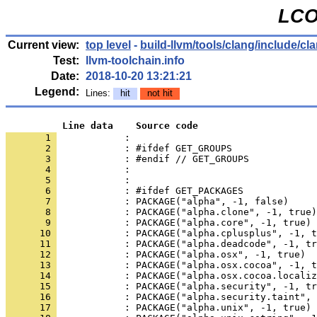
LCO
Current view:
top level
-
build-llvm/tools/clang/include/c
Test:
llvm-toolchain.info
Date:
2018-10-20 13:21:21
Legend:
Lines:
hit
not hit
          Line data    Source code
       1 
            : 
       2 
       3 
       4 
       5 
       6 
       7 
       8 
       9 
      10 
      11 
      12 
      13 
      14 
      15 
      16 
      17 