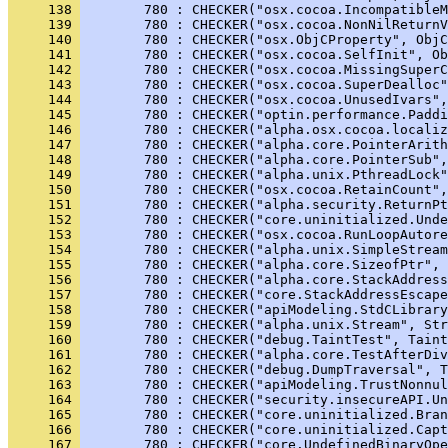
     138 
        780 : CHECKER("osx.cocoa.IncompatibleM
     139 
        780 : CHECKER("osx.cocoa.NonNilReturnV
     140 
        780 : CHECKER("osx.ObjCProperty", ObjC
     141 
        780 : CHECKER("osx.cocoa.SelfInit", Ob
     142 
        780 : CHECKER("osx.cocoa.MissingSuperC
     143 
        780 : CHECKER("osx.cocoa.SuperDealloc"
     144 
        780 : CHECKER("osx.cocoa.UnusedIvars",
     145 
        780 : CHECKER("optin.performance.Paddi
     146 
        780 : CHECKER("alpha.osx.cocoa.localiz
     147 
        780 : CHECKER("alpha.core.PointerArit
     148 
        780 : CHECKER("alpha.core.PointerSub",
     149 
        780 : CHECKER("alpha.unix.PthreadLock"
     150 
        780 : CHECKER("osx.cocoa.RetainCount",
     151 
        780 : CHECKER("alpha.security.ReturnPt
     152 
        780 : CHECKER("core.uninitialized.Und
     153 
        780 : CHECKER("osx.cocoa.RunLoopAutore
     154 
        780 : CHECKER("alpha.unix.SimpleStream
     155 
        780 : CHECKER("alpha.core.SizeofPtr", 
     156 
        780 : CHECKER("alpha.core.StackAddress
     157 
        780 : CHECKER("core.StackAddressEscape
     158 
        780 : CHECKER("apiModeling.StdCLibrary
     159 
        780 : CHECKER("alpha.unix.Stream", Str
     160 
        780 : CHECKER("debug.TaintTest", Taint
     161 
        780 : CHECKER("alpha.core.TestAfterDiv
     162 
        780 : CHECKER("debug.DumpTraversal", T
     163 
        780 : CHECKER("apiModeling.TrustNonnul
     164 
        780 : CHECKER("security.insecureAPI.Un
     165 
        780 : CHECKER("core.uninitialized.Bran
     166 
        780 : CHECKER("core.uninitialized.Capt
     167 
        780 : CHECKER("core.UndefinedBinaryOpe