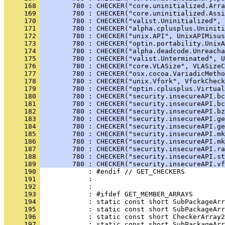
     168 
        780 : CHECKER("core.uninitialized.Arra
     169 
        780 : CHECKER("core.uninitialized.Assi
     170 
        780 : CHECKER("valist.Uninitialized", 
     171 
        780 : CHECKER("alpha.cplusplus.Uniniti
     172 
        780 : CHECKER("unix.API", UnixAPIMisus
     173 
        780 : CHECKER("optin.portability.Unix
     174 
        780 : CHECKER("alpha.deadcode.Unreacha
     175 
        780 : CHECKER("valist.Unterminated", U
     176 
        780 : CHECKER("core.VLASize", VLASizeC
     177 
        780 : CHECKER("osx.cocoa.VariadicMetho
     178 
        780 : CHECKER("unix.Vfork", VforkCheck
     179 
        780 : CHECKER("optin.cplusplus.Virtual
     180 
        780 : CHECKER("security.insecureAPI.bc
     181 
        780 : CHECKER("security.insecureAPI.bc
     182 
        780 : CHECKER("security.insecureAPI.bz
     183 
        780 : CHECKER("security.insecureAPI.ge
     184 
        780 : CHECKER("security.insecureAPI.ge
     185 
        780 : CHECKER("security.insecureAPI.m
     186 
        780 : CHECKER("security.insecureAPI.mk
     187 
        780 : CHECKER("security.insecureAPI.ra
     188 
        780 : CHECKER("security.insecureAPI.st
     189 
        780 : CHECKER("security.insecureAPI.vf
     190 
     191 
     192 
     193 
     194 
     195 
     196 
     197 