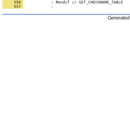
     556 
     557 
Generated