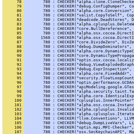
      78 
        780 : CHECKER("alpha.clone.CloneChecke
      79 
        780 : CHECKER("debug.ConfigDumper", Co
      80 
        780 : CHECKER("alpha.core.Conversion",
      81 
        780 : CHECKER("valist.CopyToSelf", Cop
      82 
        780 : CHECKER("deadcode.DeadStores", D
      83 
        780 : CHECKER("alpha.cplusplus.DeleteW
      84 
        780 : CHECKER("core.NullDereference", 
      85 
        780 : CHECKER("alpha.osx.cocoa.Direct
      86 
       1560 : CHECKER("alpha.osx.cocoa.DirectI
      87 
        780 : CHECKER("core.DivideZero", DivZe
      88 
        780 : CHECKER("debug.DumpDominators", 
      89 
        780 : CHECKER("alpha.core.DynamicTypeC
      90 
        780 : CHECKER("core.DynamicTypePropaga
      91 
        780 : CHECKER("optin.osx.cocoa.localiz
      92 
        780 : CHECKER("debug.ViewExplodedGraph
      93 
        780 : CHECKER("debug.ExprInspection", 
      94 
        780 : CHECKER("alpha.core.FixedAddr", 
      95 
        780 : CHECKER("security.FloatLoopCount
      96 
        780 : CHECKER("optin.performance.GCDAn
      97 
        780 : CHECKER("apiModeling.google.GTes
      98 
        780 : CHECKER("alpha.security.taint.Ta
      99 
        780 : CHECKER("alpha.core.IdenticalExp
     100 
        780 : CHECKER("cplusplus.InnerPointer"
     101 
        780 : CHECKER("alpha.osx.cocoa.Instanc
     102 
        780 : CHECKER("alpha.cplusplus.Invalid
     103 
        780 : CHECKER("alpha.cplusplus.Iterato
     104 
        780 : CHECKER("llvm.Conventions", LLVM
     105 
        780 : CHECKER("debug.DumpLiveVars", Li
     106 
        780 : CHECKER("optin.mpi.MPI-Checker",
     107 
        780 : CHECKER("osx.SecKeychainAPI", Ma