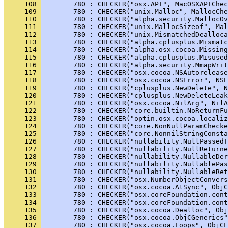
     108 
        780 : CHECKER("osx.API", MacOSXAPIChec
     109 
        780 : CHECKER("unix.Malloc", MallocChe
     110 
        780 : CHECKER("alpha.security.MallocOv
     111 
        780 : CHECKER("unix.MallocSizeof", Mal
     112 
        780 : CHECKER("unix.MismatchedDealloca
     113 
        780 : CHECKER("alpha.cplusplus.Mismatc
     114 
        780 : CHECKER("alpha.osx.cocoa.Missing
     115 
        780 : CHECKER("alpha.cplusplus.Misused
     116 
        780 : CHECKER("alpha.security.MmapWri
     117 
        780 : CHECKER("osx.cocoa.NSAutorelease
     118 
        780 : CHECKER("osx.cocoa.NSError", NSE
     119 
        780 : CHECKER("cplusplus.NewDelete", N
     120 
        780 : CHECKER("cplusplus.NewDeleteLeak
     121 
        780 : CHECKER("osx.cocoa.NilArg", NilA
     122 
        780 : CHECKER("core.builtin.NoReturnFu
     123 
        780 : CHECKER("optin.osx.cocoa.localiz
     124 
        780 : CHECKER("core.NonNullParamChecke
     125 
        780 : CHECKER("core.NonnilStringConsta
     126 
        780 : CHECKER("nullability.NullPassedT
     127 
        780 : CHECKER("nullability.NullReturne
     128 
        780 : CHECKER("nullability.NullableDer
     129 
        780 : CHECKER("nullability.NullablePas
     130 
        780 : CHECKER("nullability.NullableRet
     131 
        780 : CHECKER("osx.NumberObjectConvers
     132 
        780 : CHECKER("osx.cocoa.AtSync", ObjC
     133 
        780 : CHECKER("osx.coreFoundation.cont
     134 
        780 : CHECKER("osx.coreFoundation.cont
     135 
        780 : CHECKER("osx.cocoa.Dealloc", Obj
     136 
        780 : CHECKER("osx.cocoa.ObjCGenerics"
     137 
        780 : CHECKER("osx.cocoa.Loops", ObjCL