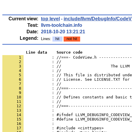
Current view:
top level
-
include/llvm/DebugInfo/CodeV
Test:
llvm-toolchain.info
Date:
2018-10-20 13:21:21
Legend:
Lines:
hit
not hit
          Line data    Source code
       1 
            : //===- CodeView.h --------------
       2 
       3 
       4 
       5 
       6 
       7 
       8 
       9 
      10 
      11 
      12 
      13 
      14 
      15 
      16 
      17 