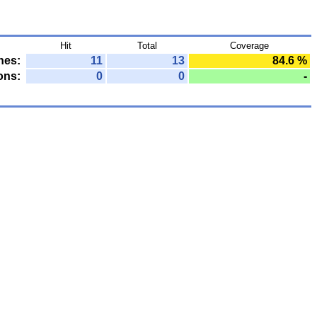
Hit
Total
Coverage
nes:
11
13
84.6 %
ons:
0
0
-