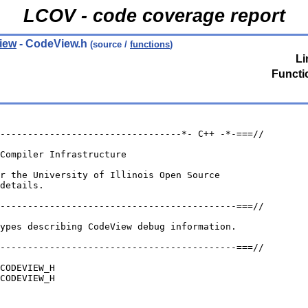
LCOV - code coverage report
iew
- CodeView.h
(source /
functions
)
Li
Functi
---------------------------------*- C++ -*-===//