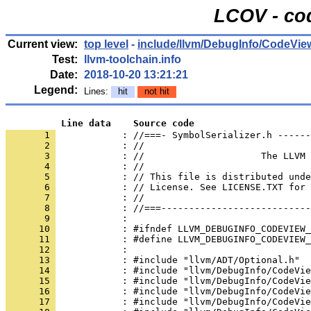
LCOV - co
Current view:
top level
-
include/llvm/DebugInfo/CodeVie
Test:
llvm-toolchain.info
Date:
2018-10-20 13:21:21
Legend:
Lines:
hit
not hit
          Line data    Source code
       1 
            : //===- SymbolSerializer.h ------
       2 
       3 
       4 
       5 
       6 
       7 
       8 
       9 
      10 
      11 
      12 
      13 
      14 
      15 
      16 
      17 