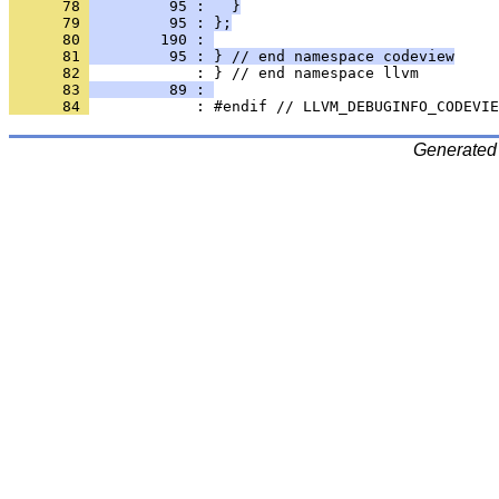
      78 
         95 :   }
      79 
         95 : };
      80 
        190 : 
      81 
         95 : } // end namespace codeview
      82 
      83 
         89 : 
      84 
Generated