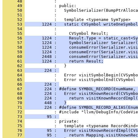
      48 
      49 
      50 
      51 
            : 
      52 
      53 
       1224 :   static CVSymbol writeOneSymbol
      54 
      55 
      56 
       1224 :     Result.Type = static_cast<Sy
      57 
       1224 :     SymbolSerializer Serializer(
      58 
       1224 :     consumeError(Serializer.visi
      59 
       1224 :     consumeError(Serializer.visi
      60 
       2448 :     consumeError(Serializer.visi
      61 
       1224 :     return Result;
      62 
      63 
        224 : 
      64 
      65 
      66 
        224 : 
      67 
        224 : #define SYMBOL_RECORD(EnumName, 
      68 
        224 :   Error visitKnownRecord(CVSymbo
      69 
        224 :     return visitKnownRecordImpl(
      70 
        448 :   }
      71 
        224 : #define SYMBOL_RECORD_ALIAS(Enum
      72 
      73 
         95 : 
      74 
      75 
      76 
         95 :   Error visitKnownRecordImpl(CVS
      77 
         95 :     return Mapping.visitKnownRec