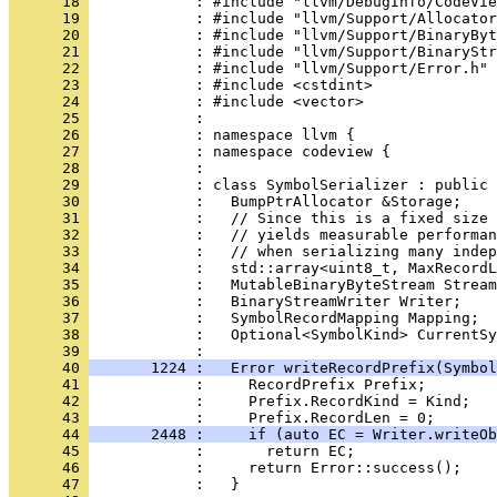
      18 
      19 
      20 
      21 
      22 
      23 
      24 
      25 
      26 
      27 
      28 
      29 
      30 
      31 
      32 
      33 
      34 
      35 
      36 
      37 
      38 
      39 
      40 
       1224 :   Error writeRecordPrefix(Symbol
      41 
      42 
      43 
      44 
       2448 :     if (auto EC = Writer.writeOb
      45 
      46 
      47 