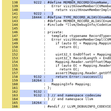
     138 
       9222 : #define MEMBER_RECORD(EnumName, 
     139 
     140 
     141 
       9222 :   }
     142 
      18444 : #define TYPE_RECORD_ALIAS(EnumNa
     143 
     144 
     145 
     146 
     147 
     148 
     149 
     150 
     151 
     152 
     153 
     154 
     155 
     156 
     157 
     158 
       9132 :     return Error::success();
     159 
      18264 :   }
     160 
     161 
     162 
       9132 : 
     163 
       9132 : } // end namespace codeview
     164 
     165 
      18264 : 
     166 