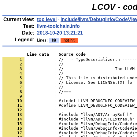
LCOV - cod
Current view:
top level
-
include/llvm/DebugInfo/CodeVie
Test:
llvm-toolchain.info
Date:
2018-10-20 13:21:21
Legend:
Lines:
hit
not hit
          Line data    Source code
       1 
            : //===- TypeDeserializer.h ------
       2 
       3 
       4 
       5 
       6 
       7 
       8 
       9 
      10 
      11 
      12 
      13 
      14 
      15 
      16 
      17 