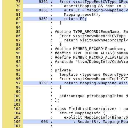
      78 
       9361 :   Error visitTypeEnd(CVType &Rec
      79 
      80 
       9361 :     auto EC = Mapping->Mapping.v
      81 
      82 
       9361 :     return EC;
      83 
      84 
      85 
      86 
      87 
      88 
      89 
      90 
      91 
      92 
      93 
      94 
      95 
      96 
      97 
       9361 :     return Mapping->Mapping.visi
      98 
      99 
     100 
     101 
     102 
     103 
     104 
     105 
     106 
        903 :         : Reader(R), Mapping(Rea
     107 