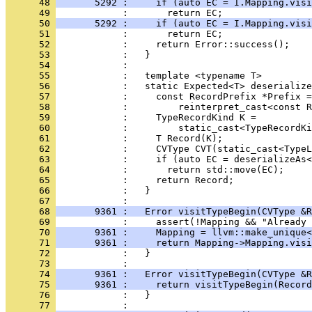
      48 
       5292 :     if (auto EC = I.Mapping.visi
      49 
      50 
       5292 :     if (auto EC = I.Mapping.visi
      51 
      52 
      53 
      54 
      55 
      56 
      57 
      58 
      59 
      60 
      61 
      62 
      63 
      64 
      65 
      66 
            :   }
      67 
      68 
       9361 :   Error visitTypeBegin(CVType &R
      69 
      70 
       9361 :     Mapping = llvm::make_unique<
      71 
       9361 :     return Mapping->Mapping.visi
      72 
            :   }
      73 
      74 
       9361 :   Error visitTypeBegin(CVType &R
      75 
       9361 :     return visitTypeBegin(Record
      76 
            :   }
      77 