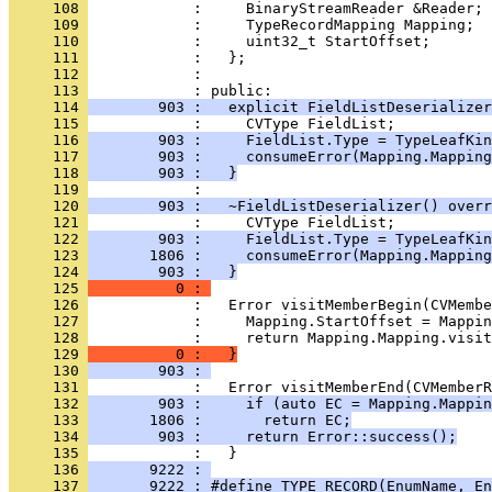
     108 
     109 
     110 
     111 
     112 
     113 
     114 
        903 :   explicit FieldListDeserializer
     115 
     116 
        903 :     FieldList.Type = TypeLeafKin
     117 
        903 :     consumeError(Mapping.Mapping
     118 
        903 :   }
     119 
     120 
        903 :   ~FieldListDeserializer() overr
     121 
     122 
        903 :     FieldList.Type = TypeLeafKin
     123 
       1806 :     consumeError(Mapping.Mapping
     124 
        903 :   }
     125 
          0 : 
     126 
     127 
     128 
     129 
          0 :   }
     130 
        903 : 
     131 
     132 
        903 :     if (auto EC = Mapping.Mappin
     133 
       1806 :       return EC;
     134 
        903 :     return Error::success();
     135 
     136 
       9222 : 
     137 
       9222 : #define TYPE_RECORD(EnumName, En