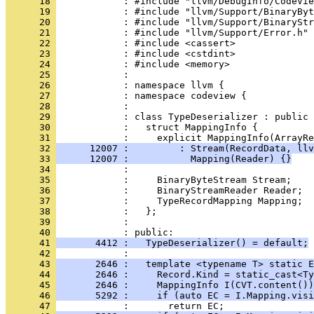
      18 
      19 
      20 
      21 
      22 
      23 
      24 
      25 
      26 
      27 
      28 
      29 
      30 
      31 
      32 
      12007 :         : Stream(RecordData, llv
      33 
      12007 :           Mapping(Reader) {}
      34 
      35 
      36 
      37 
      38 
      39 
      40 
      41 
       4412 :   TypeDeserializer() = default;
      42 
      43 
       2646 :   template <typename T> static E
      44 
       2646 :     Record.Kind = static_cast<Ty
      45 
       2646 :     MappingInfo I(CVT.content())
      46 
       5292 :     if (auto EC = I.Mapping.visi
      47 