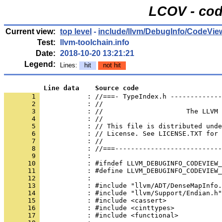
LCOV - cod
Current view:
top level
-
include/llvm/DebugInfo/CodeVie
Test:
llvm-toolchain.info
Date:
2018-10-20 13:21:21
Legend:
Lines:
hit
not hit
          Line data    Source code
       1 
            : //===- TypeIndex.h -------------
       2 
       3 
       4 
       5 
       6 
       7 
       8 
       9 
      10 
      11 
      12 
      13 
      14 
      15 
      16 
      17 