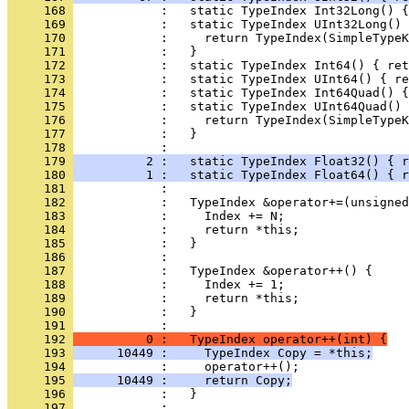
     168 
     169 
     170 
     171 
     172 
     173 
     174 
     175 
     176 
     177 
     178 
     179 
          2 :   static TypeIndex Float32() { r
     180 
          1 :   static TypeIndex Float64() { r
     181 
     182 
     183 
     184 
     185 
     186 
     187 
     188 
     189 
     190 
            :   }
     191 
     192 
          0 :   TypeIndex operator++(int) {
     193 
      10449 :     TypeIndex Copy = *this;
     194 
     195 
      10449 :     return Copy;
     196 
     197 