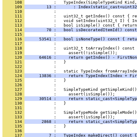
     108 
     109 
         13 :       : Index(static_cast<uint32
     110 
     111 
     112 
     113 
     114 
         70 :   bool isDecoratedItemId() const
     115 
     116 
      53541 :   bool isNoneType() const { retu
     117 
     118 
     119 
     120 
      64616 :     return getIndex() - FirstNon
     121 
     122 
     123 
     124 
      13836 :     return TypeIndex(Index + Fir
     125 
     126 
     127 
     128 
     129 
      30514 :     return static_cast<SimpleTyp
     130 
     131 
     132 
     133 
     134 
       2868 :     return static_cast<SimpleTyp
     135 
     136 
     137 
          7 :   TypeIndex makeDirect() const {