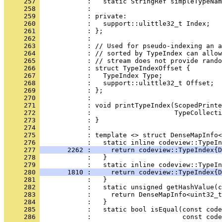
     257 
     258 
     259 
     260 
     261 
     262 
     263 
     264 
     265 
     266 
     267 
     268 
     269 
     270 
     271 
     272 
     273 
     274 
     275 
     276 
     277 
       2262 :     return codeview::TypeIndex{D
     278 
     279 
     280 
       1810 :     return codeview::TypeIndex{D
     281 
     282 
     283 
     284 
     285 
     286 