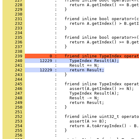
     227 
     228 
     229 
     230 
     231 
     232 
     233 
     234 
     235 
     236 
     237 
            :   }
     238 
     239 
          0 :   friend inline TypeIndex operat
     240 
      12229 :     TypeIndex Result(A);
     241 
     242 
      12229 :     return Result;
     243 
     244 
     245 
     246 
     247 
     248 
     249 
     250 
     251 
     252 
     253 
     254 
     255 
     256 