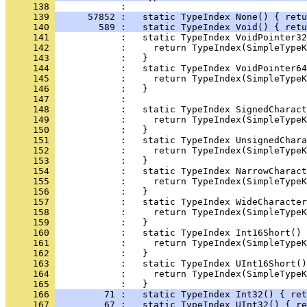
     138 
     139 
      57852 :   static TypeIndex None() { retu
     140 
        589 :   static TypeIndex Void() { retu
     141 
     142 
     143 
     144 
     145 
     146 
     147 
     148 
     149 
     150 
     151 
     152 
     153 
     154 
     155 
     156 
     157 
     158 
     159 
     160 
     161 
     162 
     163 
     164 
     165 
     166 
         71 :   static TypeIndex Int32() { ret
     167 
         67 :   static TypeIndex UInt32() { re