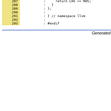
     287 
     288 
     289 
     290 
     291 
     292 
     293 
Generated