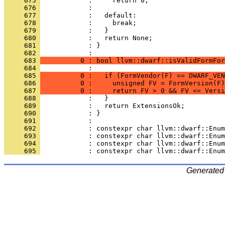
     675 
     676 
     677 
     678 
     679 
     680 
     681 
            : }
     682 
     683 
          0 : bool llvm::dwarf::isValidFormFor
     684 
     685 
          0 :   if (FormVendor(F) == DWARF_VEN
     686 
          0 :     unsigned FV = FormVersion(F)
     687 
          0 :     return FV > 0 && FV <= Versi
     688 
     689 
     690 
     691 
     692 
     693 
     694 
     695 
Generated