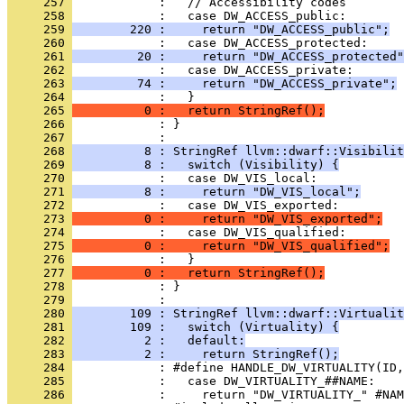
     257 
     258 
     259 
        220 :     return "DW_ACCESS_public";
     260 
     261 
         20 :     return "DW_ACCESS_protected"
     262 
     263 
         74 :     return "DW_ACCESS_private";
     264 
     265 
          0 :   return StringRef();
     266 
            : }
     267 
     268 
          8 : StringRef llvm::dwarf::Visibilit
     269 
          8 :   switch (Visibility) {
     270 
     271 
          8 :     return "DW_VIS_local";
     272 
     273 
          0 :     return "DW_VIS_exported";
     274 
     275 
          0 :     return "DW_VIS_qualified";
     276 
     277 
          0 :   return StringRef();
     278 
            : }
     279 
     280 
        109 : StringRef llvm::dwarf::Virtualit
     281 
        109 :   switch (Virtuality) {
     282 
          2 :   default:
     283 
          2 :     return StringRef();
     284 
     285 
     286 