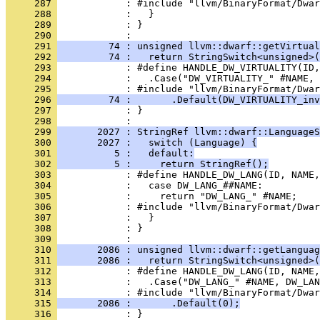
     287 
     288 
     289 
            : }
     290 
     291 
         74 : unsigned llvm::dwarf::getVirtual
     292 
         74 :   return StringSwitch<unsigned>(
     293 
     294 
     295 
     296 
         74 :       .Default(DW_VIRTUALITY_inv
     297 
            : }
     298 
     299 
       2027 : StringRef llvm::dwarf::LanguageS
     300 
       2027 :   switch (Language) {
     301 
          5 :   default:
     302 
          5 :     return StringRef();
     303 
     304 
     305 
     306 
     307 
     308 
            : }
     309 
     310 
       2086 : unsigned llvm::dwarf::getLanguag
     311 
       2086 :   return StringSwitch<unsigned>(
     312 
     313 
     314 
     315 
       2086 :       .Default(0);
     316 
            : }