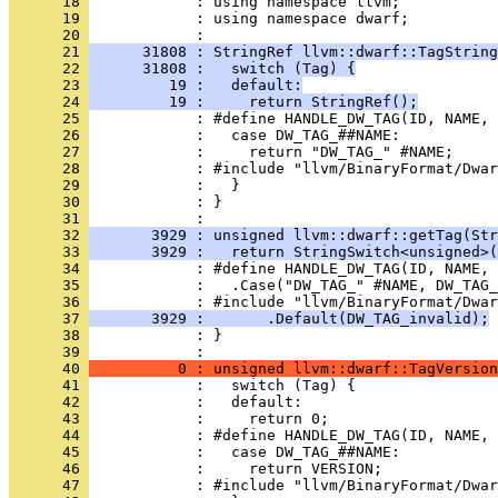
      18 
      19 
            : using namespace dwarf;
      20 
      21 
      31808 : StringRef llvm::dwarf::TagString
      22 
      31808 :   switch (Tag) {
      23 
         19 :   default:
      24 
         19 :     return StringRef();
      25 
      26 
      27 
      28 
      29 
      30 
            : }
      31 
      32 
       3929 : unsigned llvm::dwarf::getTag(Str
      33 
       3929 :   return StringSwitch<unsigned>(
      34 
      35 
      36 
      37 
       3929 :       .Default(DW_TAG_invalid);
      38 
            : }
      39 
      40 
          0 : unsigned llvm::dwarf::TagVersion
      41 
      42 
      43 
      44 
      45 
      46 
      47 