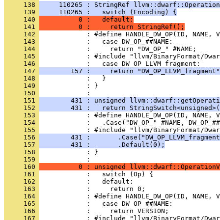
     138 
     110265 : StringRef llvm::dwarf::Operation
     139 
     110265 :   switch (Encoding) {
     140 
          0 :   default:
     141 
          0 :     return StringRef();
     142 
     143 
     144 
     145 
     146 
     147 
        157 :     return "DW_OP_LLVM_fragment"
     148 
     149 
            : }
     150 
     151 
        431 : unsigned llvm::dwarf::getOperati
     152 
        431 :   return StringSwitch<unsigned>(
     153 
     154 
     155 
     156 
        431 :       .Case("DW_OP_LLVM_fragment
     157 
        431 :       .Default(0);
     158 
            : }
     159 
     160 
          0 : unsigned llvm::dwarf::OperationV
     161 
     162 
     163 
     164 
     165 
     166 
     167 