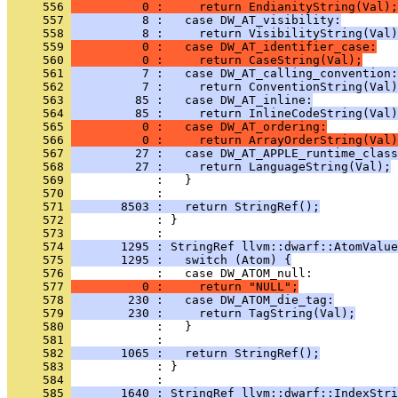
     556 
          0 :     return EndianityString(Val);
     557 
          8 :   case DW_AT_visibility:
     558 
          8 :     return VisibilityString(Val)
     559 
          0 :   case DW_AT_identifier_case:
     560 
          0 :     return CaseString(Val);
     561 
          7 :   case DW_AT_calling_convention:
     562 
          7 :     return ConventionString(Val)
     563 
         85 :   case DW_AT_inline:
     564 
         85 :     return InlineCodeString(Val)
     565 
          0 :   case DW_AT_ordering:
     566 
          0 :     return ArrayOrderString(Val)
     567 
         27 :   case DW_AT_APPLE_runtime_class
     568 
         27 :     return LanguageString(Val);
     569 
     570 
     571 
       8503 :   return StringRef();
     572 
            : }
     573 
     574 
       1295 : StringRef llvm::dwarf::AtomValue
     575 
       1295 :   switch (Atom) {
     576 
     577 
          0 :     return "NULL";
     578 
        230 :   case DW_ATOM_die_tag:
     579 
        230 :     return TagString(Val);
     580 
     581 
     582 
       1065 :   return StringRef();
     583 
            : }
     584 
     585 
       1640 : StringRef llvm::dwarf::IndexStri