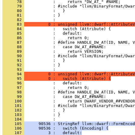
      78 
      79 
      80 
      81 
            : }
      82 
      83 
          0 : unsigned llvm::dwarf::AttributeV
      84 
      85 
      86 
      87 
      88 
      89 
      90 
      91 
      92 
            : }
      93 
      94 
          0 : unsigned llvm::dwarf::AttributeV
      95 
          0 :   switch (Attribute) {
      96 
      97 
      98 
      99 
     100 
     101 
     102 
     103 
            : }
     104 
     105 
      90536 : StringRef llvm::dwarf::FormEncod
     106 
      90536 :   switch (Encoding) {
     107 
          3 :   default: