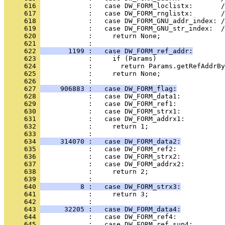
     616 
     617 
     618 
     619 
     620 
     621 
     622 
       1199 :   case DW_FORM_ref_addr:
     623 
     624 
     625 
     626 
     627 
     906883 :   case DW_FORM_flag:
     628 
     629 
     630 
     631 
     632 
     633 
     634 
     314070 :   case DW_FORM_data2:
     635 
     636 
     637 
     638 
     639 
     640 
          8 :   case DW_FORM_strx3:
     641 
     642 
     643 
      32205 :   case DW_FORM_data4:
     644 
     645 