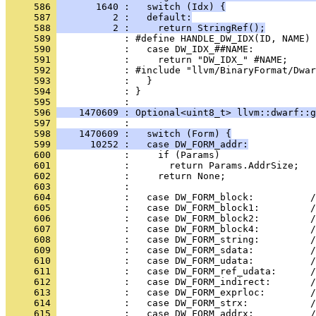
     586 
       1640 :   switch (Idx) {
     587 
          2 :   default:
     588 
          2 :     return StringRef();
     589 
     590 
     591 
     592 
     593 
     594 
            : }
     595 
     596 
    1470609 : Optional<uint8_t> llvm::dwarf::g
     597 
     598 
    1470609 :   switch (Form) {
     599 
      10252 :   case DW_FORM_addr:
     600 
     601 
     602 
     603 
     604 
     605 
     606 
     607 
     608 
     609 
     610 
     611 
     612 
     613 
     614 
     615 