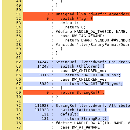
      48 
      49 
            : }
      50 
      51 
          0 : unsigned llvm::dwarf::TagVendor(
      52 
          0 :   switch (Tag) {
      53 
      54 
      55 
      56 
      57 
      58 
      59 
      60 
            : }
      61 
      62 
      14247 : StringRef llvm::dwarf::ChildrenS
      63 
      14247 :   switch (Children) {
      64 
      65 
       8315 :     return "DW_CHILDREN_no";
      66 
      67 
       5932 :     return "DW_CHILDREN_yes";
      68 
      69 
          0 :   return StringRef();
      70 
            : }
      71 
      72 
     111923 : StringRef llvm::dwarf::Attribute
      73 
     111923 :   switch (Attribute) {
      74 
        131 :   default:
      75 
        131 :     return StringRef();
      76 
      77 