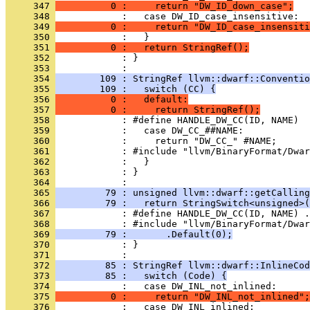
     347 
          0 :     return "DW_ID_down_case";
     348 
     349 
          0 :     return "DW_ID_case_insensiti
     350 
     351 
          0 :   return StringRef();
     352 
            : }
     353 
     354 
        109 : StringRef llvm::dwarf::Conventio
     355 
        109 :   switch (CC) {
     356 
          0 :   default:
     357 
          0 :     return StringRef();
     358 
     359 
     360 
     361 
     362 
     363 
            : }
     364 
     365 
         79 : unsigned llvm::dwarf::getCalling
     366 
         79 :   return StringSwitch<unsigned>(
     367 
     368 
     369 
         79 :       .Default(0);
     370 
            : }
     371 
     372 
         85 : StringRef llvm::dwarf::InlineCod
     373 
         85 :   switch (Code) {
     374 
     375 
          0 :     return "DW_INL_not_inlined";
     376 