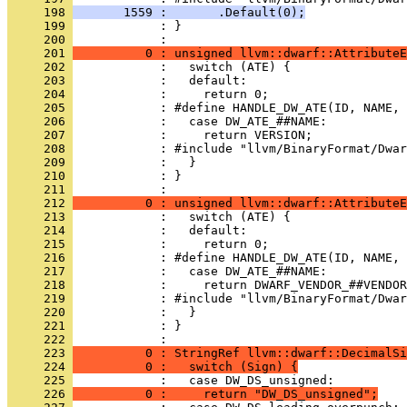
     198 
       1559 :       .Default(0);
     199 
            : }
     200 
     201 
          0 : unsigned llvm::dwarf::AttributeE
     202 
     203 
     204 
     205 
     206 
     207 
     208 
     209 
     210 
            : }
     211 
     212 
          0 : unsigned llvm::dwarf::AttributeE
     213 
     214 
     215 
     216 
     217 
     218 
     219 
     220 
     221 
            : }
     222 
     223 
          0 : StringRef llvm::dwarf::DecimalSi
     224 
          0 :   switch (Sign) {
     225 
     226 
          0 :     return "DW_DS_unsigned";