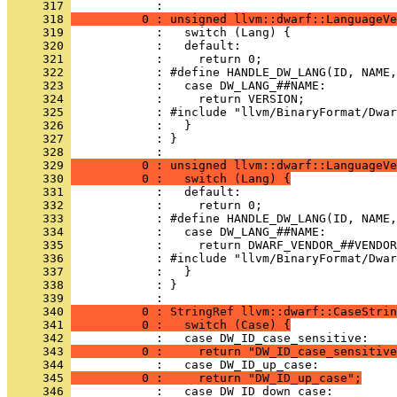
     317 
     318 
          0 : unsigned llvm::dwarf::LanguageVe
     319 
     320 
     321 
     322 
     323 
     324 
     325 
     326 
     327 
            : }
     328 
     329 
          0 : unsigned llvm::dwarf::LanguageVe
     330 
          0 :   switch (Lang) {
     331 
     332 
     333 
     334 
     335 
     336 
     337 
     338 
            : }
     339 
     340 
          0 : StringRef llvm::dwarf::CaseStrin
     341 
          0 :   switch (Case) {
     342 
     343 
          0 :     return "DW_ID_case_sensitive
     344 
     345 
          0 :     return "DW_ID_up_case";
     346 