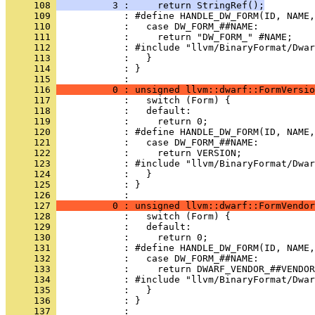
     108 
          3 :     return StringRef();
     109 
     110 
     111 
     112 
     113 
     114 
            : }
     115 
     116 
          0 : unsigned llvm::dwarf::FormVersio
     117 
     118 
     119 
     120 
     121 
     122 
     123 
     124 
     125 
            : }
     126 
     127 
          0 : unsigned llvm::dwarf::FormVendor
     128 
     129 
     130 
     131 
     132 
     133 
     134 
     135 
     136 
            : }
     137 