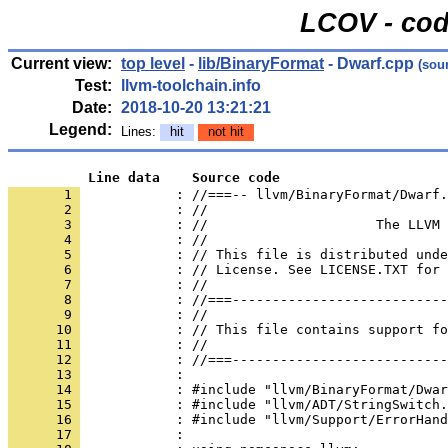
LCOV - cod
Current view:
top level
-
lib/BinaryFormat
- Dwarf.cpp
(sou
Test:
llvm-toolchain.info
Date:
2018-10-20 13:21:21
Legend:
Lines:
hit
not hit
          Line data    Source code
       1 
            : //===-- llvm/BinaryFormat/Dwarf.
       2 
       3 
       4 
       5 
       6 
       7 
       8 
       9 
      10 
      11 
      12 
      13 
      14 
      15 
      16 
      17 