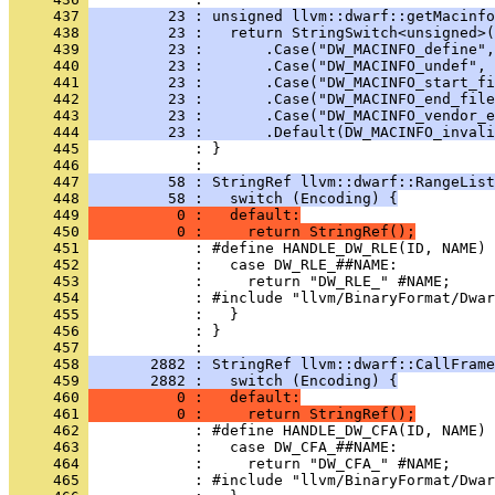
     437 
         23 : unsigned llvm::dwarf::getMacinfo
     438 
         23 :   return StringSwitch<unsigned>(
     439 
         23 :       .Case("DW_MACINFO_define",
     440 
         23 :       .Case("DW_MACINFO_undef", 
     441 
         23 :       .Case("DW_MACINFO_start_fi
     442 
         23 :       .Case("DW_MACINFO_end_file
     443 
         23 :       .Case("DW_MACINFO_vendor_e
     444 
         23 :       .Default(DW_MACINFO_invali
     445 
            : }
     446 
     447 
         58 : StringRef llvm::dwarf::RangeList
     448 
         58 :   switch (Encoding) {
     449 
          0 :   default:
     450 
          0 :     return StringRef();
     451 
     452 
     453 
     454 
     455 
     456 
            : }
     457 
     458 
       2882 : StringRef llvm::dwarf::CallFrame
     459 
       2882 :   switch (Encoding) {
     460 
          0 :   default:
     461 
          0 :     return StringRef();
     462 
     463 
     464 
     465 