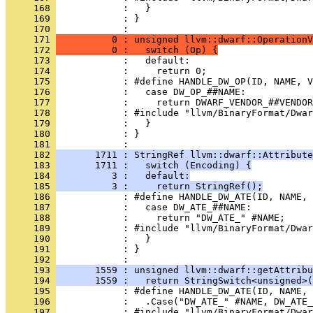
     168 
     169 
            : }
     170 
     171 
          0 : unsigned llvm::dwarf::OperationV
     172 
          0 :   switch (Op) {
     173 
     174 
     175 
     176 
     177 
     178 
     179 
     180 
            : }
     181 
     182 
       1711 : StringRef llvm::dwarf::Attribute
     183 
       1711 :   switch (Encoding) {
     184 
          3 :   default:
     185 
          3 :     return StringRef();
     186 
     187 
     188 
     189 
     190 
     191 
            : }
     192 
     193 
       1559 : unsigned llvm::dwarf::getAttribu
     194 
       1559 :   return StringSwitch<unsigned>(
     195 
     196 
     197 