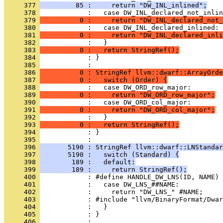
     377 
         85 :     return "DW_INL_inlined";
     378 
     379 
          0 :     return "DW_INL_declared_not_
     380 
     381 
          0 :     return "DW_INL_declared_inli
     382 
     383 
          0 :   return StringRef();
     384 
            : }
     385 
     386 
          0 : StringRef llvm::dwarf::ArrayOrde
     387 
          0 :   switch (Order) {
     388 
     389 
          0 :     return "DW_ORD_row_major";
     390 
     391 
          0 :     return "DW_ORD_col_major";
     392 
     393 
          0 :   return StringRef();
     394 
            : }
     395 
     396 
       5190 : StringRef llvm::dwarf::LNStandar
     397 
       5190 :   switch (Standard) {
     398 
        189 :   default:
     399 
        189 :     return StringRef();
     400 
     401 
     402 
     403 
     404 
     405 
            : }
     406 