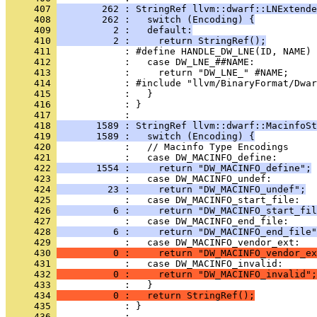
     407 
        262 : StringRef llvm::dwarf::LNExtende
     408 
        262 :   switch (Encoding) {
     409 
          2 :   default:
     410 
          2 :     return StringRef();
     411 
     412 
     413 
     414 
     415 
     416 
            : }
     417 
     418 
       1589 : StringRef llvm::dwarf::MacinfoSt
     419 
       1589 :   switch (Encoding) {
     420 
     421 
     422 
       1554 :     return "DW_MACINFO_define";
     423 
     424 
         23 :     return "DW_MACINFO_undef";
     425 
     426 
          6 :     return "DW_MACINFO_start_fil
     427 
     428 
          6 :     return "DW_MACINFO_end_file"
     429 
     430 
          0 :     return "DW_MACINFO_vendor_ex
     431 
     432 
          0 :     return "DW_MACINFO_invalid";
     433 
     434 
          0 :   return StringRef();
     435 
            : }
     436 