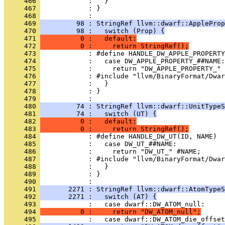
     466 
     467 
            : }
     468 
     469 
         98 : StringRef llvm::dwarf::AppleProp
     470 
         98 :   switch (Prop) {
     471 
          0 :   default:
     472 
          0 :     return StringRef();
     473 
     474 
     475 
     476 
     477 
     478 
            : }
     479 
     480 
         74 : StringRef llvm::dwarf::UnitTypeS
     481 
         74 :   switch (UT) {
     482 
          0 :   default:
     483 
          0 :     return StringRef();
     484 
     485 
     486 
     487 
     488 
     489 
            : }
     490 
     491 
       2271 : StringRef llvm::dwarf::AtomTypeS
     492 
       2271 :   switch (AT) {
     493 
     494 
          0 :     return "DW_ATOM_null";
     495 