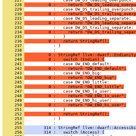
     227 
     228 
          0 :     return "DW_DS_leading_overpu
     229 
     230 
          0 :     return "DW_DS_trailing_overp
     231 
     232 
          0 :     return "DW_DS_leading_separa
     233 
     234 
          0 :     return "DW_DS_trailing_separ
     235 
     236 
          0 :   return StringRef();
     237 
            : }
     238 
     239 
          0 : StringRef llvm::dwarf::Endianity
     240 
          0 :   switch (Endian) {
     241 
     242 
          0 :     return "DW_END_default";
     243 
     244 
          0 :     return "DW_END_big";
     245 
     246 
          0 :     return "DW_END_little";
     247 
     248 
          0 :     return "DW_END_lo_user";
     249 
     250 
          0 :     return "DW_END_hi_user";
     251 
     252 
          0 :   return StringRef();
     253 
            : }
     254 
     255 
        314 : StringRef llvm::dwarf::Accessibi
     256 
        314 :   switch (Access) {