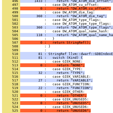
     496 
       1433 :     return "DW_ATOM_die_offset";
     497 
     498 
          0 :     return "DW_ATOM_cu_offset";
     499 
     500 
        360 :     return "DW_ATOM_die_tag";
     501 
     502 
     503 
        360 :     return "DW_ATOM_type_flags";
     504 
     505 
        118 :     return "DW_ATOM_qual_name_ha
     506 
     507 
          0 :   return StringRef();
     508 
            : }
     509 
     510 
         81 : StringRef llvm::dwarf::GDBIndex
     511 
         81 :   switch (Kind) {
     512 
     513 
          0 :     return "NONE";
     514 
     515 
         32 :     return "TYPE";
     516 
     517 
         27 :     return "VARIABLE";
     518 
     519 
         22 :     return "FUNCTION";
     520 
     521 
          0 :     return "OTHER";
     522 
     523 
          0 :     return "UNUSED5";
     524 
     525 
          0 :     return "UNUSED6";