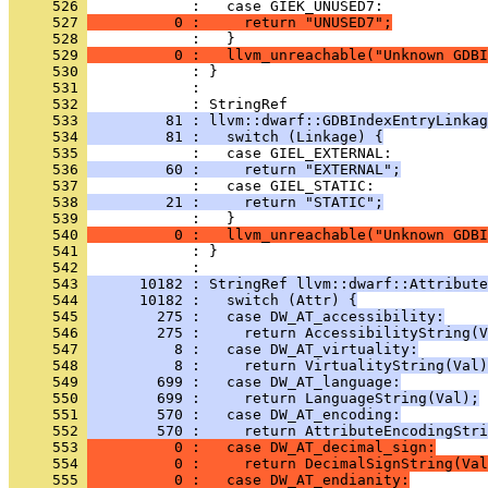
     526 
     527 
          0 :     return "UNUSED7";
     528 
     529 
          0 :   llvm_unreachable("Unknown GDBI
     530 
     531 
            : 
     532 
     533 
         81 : llvm::dwarf::GDBIndexEntryLinkag
     534 
         81 :   switch (Linkage) {
     535 
     536 
         60 :     return "EXTERNAL";
     537 
     538 
         21 :     return "STATIC";
     539 
     540 
          0 :   llvm_unreachable("Unknown GDBI
     541 
            : }
     542 
     543 
      10182 : StringRef llvm::dwarf::Attribute
     544 
      10182 :   switch (Attr) {
     545 
        275 :   case DW_AT_accessibility:
     546 
        275 :     return AccessibilityString(V
     547 
          8 :   case DW_AT_virtuality:
     548 
          8 :     return VirtualityString(Val)
     549 
        699 :   case DW_AT_language:
     550 
        699 :     return LanguageString(Val);
     551 
        570 :   case DW_AT_encoding:
     552 
        570 :     return AttributeEncodingStri
     553 
          0 :   case DW_AT_decimal_sign:
     554 
          0 :     return DecimalSignString(Val
     555 
          0 :   case DW_AT_endianity: