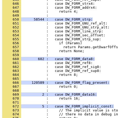
     646 
     647 
     648 
     649 
     650 
      58544 :   case DW_FORM_strp:
     651 
     652 
     653 
     654 
     655 
     656 
     657 
     658 
     659 
     660 
        602 :   case DW_FORM_data8:
     661 
     662 
     663 
     664 
     665 
     666 
     120589 :   case DW_FORM_flag_present:
     667 
     668 
     669 
          2 :   case DW_FORM_data16:
     670 
     671 
     672 
          5 :   case DW_FORM_implicit_const:
     673 
     674 