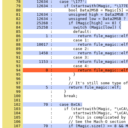
      78 
      12634 :   case '\177':
      79 
      12634 :     if (startswith(Magic, "\177E
      80 
      81 
      12634 :       unsigned high = Data2MSB ?
      82 
      12634 :       unsigned low = Data2MSB ? 
      83 
      25268 :       if (Magic[high] == 0) {
      84 
      25258 :         switch (Magic[low]) {
      85 
      86 
          1 :           return file_magic::elf
      87 
      88 
      10017 :           return file_magic::elf
      89 
      90 
       1458 :           return file_magic::elf
      91 
      92 
       1153 :           return file_magic::elf
      93 
      94 
          0 :           return file_magic::elf
      95 
      96 
      97 
      98 
          5 :       return file_magic::elf;
      99 
     100 
     101 
     102 
         70 :   case 0xCA:
     103 
     104 
     105 
     106 
     107 
         70 :       if (Magic.size() >= 8 && M