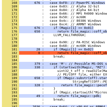
     168 
        676 :   case 0xF0: // PowerPC Windows
     169 
     170 
     171 
     172 
     173 
     174 
     175 
        676 :     if (Magic[1] == 0x01)
     176 
        650 :       return file_magic::coff_ob
     177 
     178 
     179 
     180 
     181 
         28 :     if (Magic[1] == 0x02)
     182 
          0 :       return file_magic::coff_ob
     183 
     184 
     185 
        379 :   case 'M': // Possible MS-DOS s
     186 
        330 :     if (startswith(Magic, "MZ") 
     187 
     188 
     189 
        658 :       if (Magic.substr(off).star
     190 
     191 
        328 :         return file_magic::pecof
     192 
     193 
     194 
         49 :       return file_magic::pdb;
     195 
     196 
     197 
       2036 :   case 0x64: // x86-64 or ARM64 