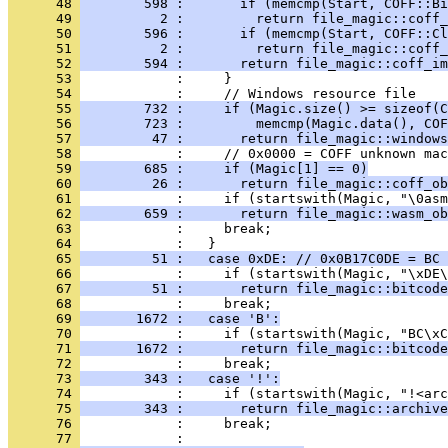
      48 
        598 :       if (memcmp(Start, COFF::Bi
      49 
          2 :         return file_magic::coff_
      50 
        596 :       if (memcmp(Start, COFF::Cl
      51 
          2 :         return file_magic::coff_
      52 
        594 :       return file_magic::coff_im
      53 
      54 
      55 
        732 :     if (Magic.size() >= sizeof(C
      56 
        723 :         memcmp(Magic.data(), COF
      57 
         47 :       return file_magic::windows
      58 
      59 
        685 :     if (Magic[1] == 0)
      60 
         26 :       return file_magic::coff_ob
      61 
      62 
        659 :       return file_magic::wasm_ob
      63 
      64 
      65 
         51 :   case 0xDE: // 0x0B17C0DE = BC 
      66 
      67 
         51 :       return file_magic::bitcode
      68 
      69 
       1672 :   case 'B':
      70 
      71 
       1672 :       return file_magic::bitcode
      72 
      73 
        343 :   case '!':
      74 
      75 
        343 :       return file_magic::archive
      76 
      77 