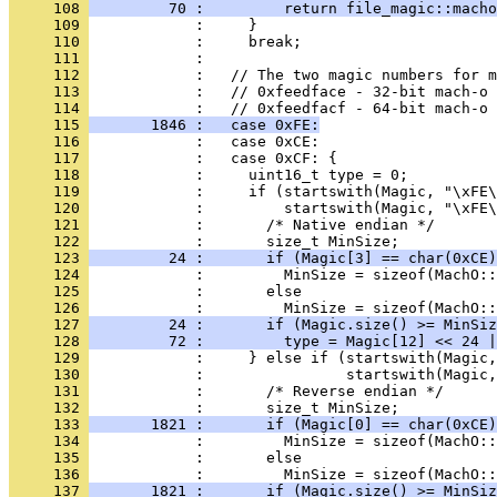
     108 
         70 :         return file_magic::macho
     109 
     110 
     111 
     112 
     113 
     114 
     115 
       1846 :   case 0xFE:
     116 
     117 
     118 
     119 
     120 
     121 
     122 
     123 
         24 :       if (Magic[3] == char(0xCE)
     124 
     125 
     126 
     127 
         24 :       if (Magic.size() >= MinSiz
     128 
         72 :         type = Magic[12] << 24 |
     129 
     130 
     131 
     132 
     133 
       1821 :       if (Magic[0] == char(0xCE)
     134 
     135 
     136 
     137 
       1821 :       if (Magic.size() >= MinSiz