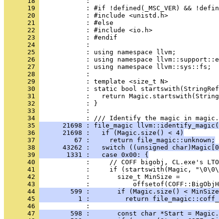
      18 
      19 
      20 
      21 
      22 
      23 
      24 
      25 
      26 
      27 
      28 
      29 
      30 
      31 
      32 
      33 
            : 
      34 
      35 
      21698 : file_magic llvm::identify_magic(
      36 
      21698 :   if (Magic.size() < 4)
      37 
         67 :     return file_magic::unknown;
      38 
      43262 :   switch ((unsigned char)Magic[0
      39 
       1331 :   case 0x00: {
      40 
      41 
      42 
      43 
      44 
        599 :       if (Magic.size() < MinSize
      45 
          1 :         return file_magic::coff_
      46 
      47 
        598 :       const char *Start = Magic.