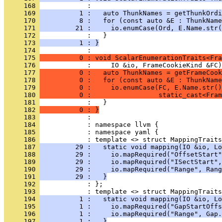
     168 
     169 
          1 :   auto ThunkNames = getThunkOrdi
     170 
          8 :   for (const auto &E : ThunkName
     171 
         21 :     io.enumCase(Ord, E.Name.str(
     172 
     173 
          1 : }
     174 
     175 
          0 : void ScalarEnumerationTraits<Fra
     176 
     177 
          0 :   auto ThunkNames = getFrameCook
     178 
          0 :   for (const auto &E : ThunkName
     179 
          0 :     io.enumCase(FC, E.Name.str()
     180 
          0 :                 static_cast<Fram
     181 
     182 
          0 : }
     183 
     184 
     185 
            : namespace yaml {
     186 
     187 
         29 :   static void mapping(IO &io, Lo
     188 
         29 :     io.mapRequired("OffsetStart"
     189 
         29 :     io.mapRequired("ISectStart",
     190 
         29 :     io.mapRequired("Range", Rang
     191 
         29 :   }
     192 
            : };
     193 
     194 
          1 :   static void mapping(IO &io, Lo
     195 
          1 :     io.mapRequired("GapStartOffs
     196 
          1 :     io.mapRequired("Range", Gap.
     197 
          1 :   }