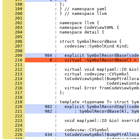
     198 
     199 
     200 
     201 
     202 
     203 
     204 
     205 
     206 
     207 
     208 
            : 
     209 
        984 :   explicit SymbolRecordBase(code
     210 
          0 :   virtual ~SymbolRecordBase() = 
     211 
     212 
     213 
     214 
     215 
     216 
     217 
     218 
     219 
     220 
        982 :   explicit SymbolRecordImpl(code
     221 
        982 :       : SymbolRecordBase(K), Sy
     222 
     223 
     224 
            : 
     225 
     226 
        434 :   toCodeViewSymbol(BumpPtrAlloca