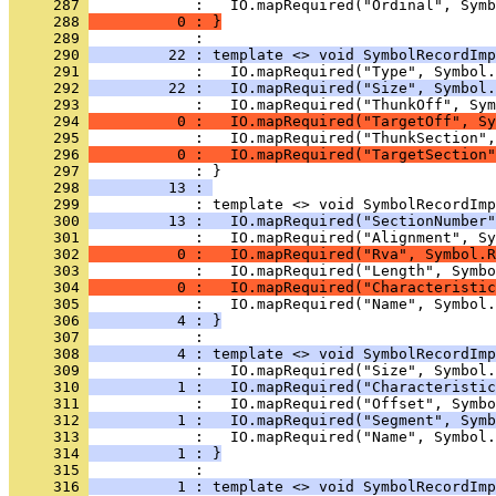
     287 
     288 
          0 : }
     289 
     290 
         22 : template <> void SymbolRecordImp
     291 
     292 
         22 :   IO.mapRequired("Size", Symbol.
     293 
     294 
          0 :   IO.mapRequired("TargetOff", Sy
     295 
     296 
          0 :   IO.mapRequired("TargetSection"
     297 
            : }
     298 
         13 : 
     299 
     300 
         13 :   IO.mapRequired("SectionNumber"
     301 
     302 
          0 :   IO.mapRequired("Rva", Symbol.R
     303 
     304 
          0 :   IO.mapRequired("Characteristic
     305 
     306 
          4 : }
     307 
     308 
          4 : template <> void SymbolRecordImp
     309 
     310 
          1 :   IO.mapRequired("Characteristic
     311 
     312 
          1 :   IO.mapRequired("Segment", Symb
     313 
     314 
          1 : }
     315 
     316 
          1 : template <> void SymbolRecordImp