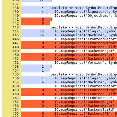
     437 
     438 
          4 : template <> void SymbolRecordImp
     439 
          4 :   IO.mapRequired("Signature", Sy
     440 
     441 
          0 : }
     442 
          0 : 
     443 
     444 
         14 :   IO.mapRequired("Flags", Symbol
     445 
         14 :   IO.mapRequired("Machine", Symb
     446 
     447 
          0 :   IO.mapRequired("FrontendMinor"
     448 
          0 :   IO.mapRequired("FrontendBuild"
     449 
     450 
          0 :   IO.mapRequired("BackendMinor",
     451 
          0 :   IO.mapRequired("BackendBuild",
     452 
     453 
          1 : }
     454 
          1 : 
     455 
     456 
          4 :   IO.mapRequired("Flags", Symbol
     457 
          4 :   IO.mapRequired("Machine", Symb
     458 
     459 
          0 :   IO.mapRequired("FrontendMinor"
     460 
          0 :   IO.mapRequired("FrontendBuild"
     461 
     462 
          0 :   IO.mapRequired("BackendMajor",
     463 
          0 :   IO.mapRequired("BackendMinor",
     464 
     465 
          0 :   IO.mapRequired("BackendQFE", S