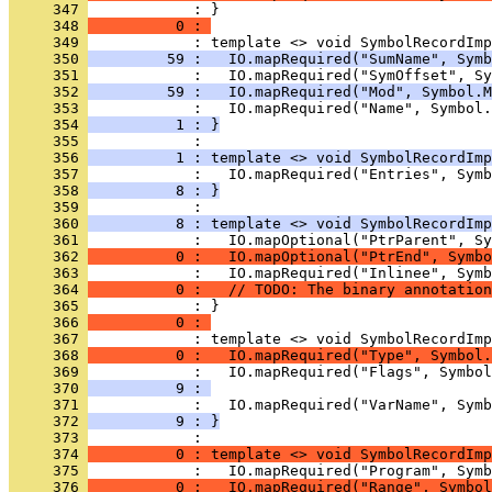
     347 
            : }
     348 
          0 : 
     349 
     350 
         59 :   IO.mapRequired("SumName", Symb
     351 
     352 
         59 :   IO.mapRequired("Mod", Symbol.M
     353 
     354 
          1 : }
     355 
     356 
          1 : template <> void SymbolRecordImp
     357 
     358 
          8 : }
     359 
     360 
          8 : template <> void SymbolRecordImp
     361 
     362 
          0 :   IO.mapOptional("PtrEnd", Symbo
     363 
     364 
          0 :   // TODO: The binary annotation
     365 
            : }
     366 
          0 : 
     367 
     368 
          0 :   IO.mapRequired("Type", Symbol.
     369 
     370 
          9 : 
     371 
     372 
          9 : }
     373 
     374 
          0 : template <> void SymbolRecordImp
     375 
     376 
          0 :   IO.mapRequired("Range", Symbol