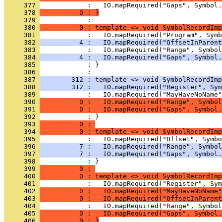
     377 
     378 
          0 : }
     379 
     380 
          0 : template <> void SymbolRecordImp
     381 
     382 
          4 :   IO.mapRequired("OffsetInParent
     383 
     384 
          4 :   IO.mapRequired("Gaps", Symbol.
     385 
            : }
     386 
     387 
        312 : template <> void SymbolRecordImp
     388 
        312 :   IO.mapRequired("Register", Sym
     389 
     390 
          0 :   IO.mapRequired("Range", Symbol
     391 
          0 :   IO.mapRequired("Gaps", Symbol.
     392 
            : }
     393 
          0 : 
     394 
          0 : template <> void SymbolRecordImp
     395 
     396 
          7 :   IO.mapRequired("Range", Symbol
     397 
          7 :   IO.mapRequired("Gaps", Symbol.
     398 
            : }
     399 
          0 : 
     400 
          0 : template <> void SymbolRecordImp
     401 
     402 
          0 :   IO.mapRequired("MayHaveNoName"
     403 
          0 :   IO.mapRequired("OffsetInParent
     404 
     405 
          0 :   IO.mapRequired("Gaps", Symbol.
     406 
          0 : }