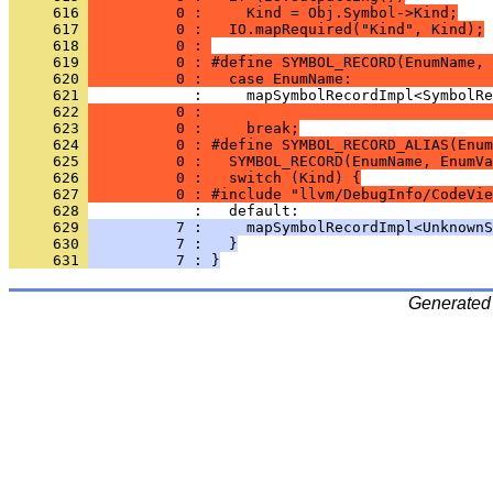
     616 
          0 :     Kind = Obj.Symbol->Kind;
     617 
          0 :   IO.mapRequired("Kind", Kind);
     618 
          0 : 
     619 
          0 : #define SYMBOL_RECORD(EnumName, 
     620 
          0 :   case EnumName:                
     621 
     622 
          0 :                                 
     623 
          0 :     break;
     624 
          0 : #define SYMBOL_RECORD_ALIAS(Enum
     625 
          0 :   SYMBOL_RECORD(EnumName, EnumVa
     626 
          0 :   switch (Kind) {
     627 
          0 : #include "llvm/DebugInfo/CodeVie
     628 
     629 
          7 :     mapSymbolRecordImpl<UnknownS
     630 
          7 :   }
     631 
          7 : }
Generated