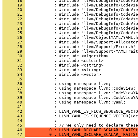
      18 
      19 
      20 
      21 
      22 
      23 
      24 
      25 
      26 
      27 
      28 
      29 
      30 
      31 
      32 
      33 
      34 
      35 
      36 
      37 
      38 
      39 
      40 
      41 
      42 
      43 
      44 
            : 
      45 
            : // We only need to declare these
      46 
          0 : LLVM_YAML_DECLARE_SCALAR_TRAITS(
      47 
          0 : LLVM_YAML_DECLARE_SCALAR_TRAITS(