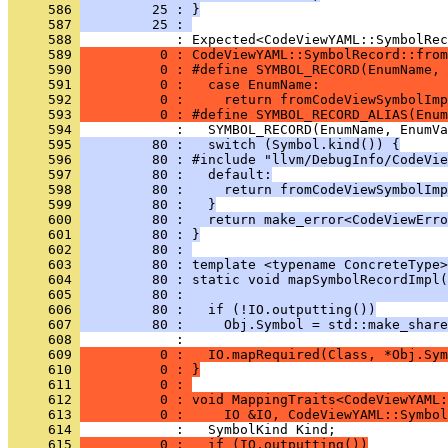
     586 
         25 : }
     587 
         25 : 
     588 
     589 
          0 : CodeViewYAML::SymbolRecord::from
     590 
          0 : #define SYMBOL_RECORD(EnumName, 
     591 
          0 :   case EnumName:                
     592 
          0 :     return fromCodeViewSymbolImp
     593 
          0 : #define SYMBOL_RECORD_ALIAS(Enum
     594 
     595 
         80 :   switch (Symbol.kind()) {
     596 
         80 : #include "llvm/DebugInfo/CodeVie
     597 
         80 :   default:
     598 
         80 :     return fromCodeViewSymbolImp
     599 
         80 :   }
     600 
         80 :   return make_error<CodeViewErro
     601 
         80 : }
     602 
         80 : 
     603 
         80 : template <typename ConcreteType>
     604 
         80 : static void mapSymbolRecordImpl(
     605 
         80 :                                 
     606 
         80 :   if (!IO.outputting())
     607 
         80 :     Obj.Symbol = std::make_share
     608 
     609 
          0 :   IO.mapRequired(Class, *Obj.Sym
     610 
          0 : }
     611 
          0 : 
     612 
          0 : void MappingTraits<CodeViewYAML:
     613 
          0 :     IO &IO, CodeViewYAML::Symbol
     614 
     615 
          0 :   if (IO.outputting())