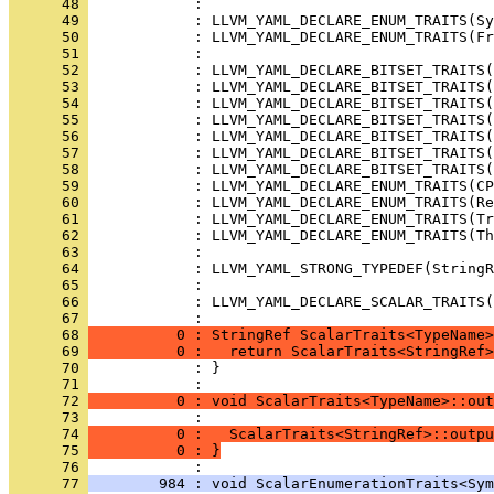
      48 
      49 
      50 
      51 
      52 
      53 
      54 
      55 
      56 
      57 
      58 
      59 
      60 
      61 
      62 
      63 
      64 
      65 
      66 
            : LLVM_YAML_DECLARE_SCALAR_TRAITS(
      67 
      68 
          0 : StringRef ScalarTraits<TypeName>
      69 
          0 :   return ScalarTraits<StringRef>
      70 
            : }
      71 
      72 
          0 : void ScalarTraits<TypeName>::out
      73 
      74 
          0 :   ScalarTraits<StringRef>::outpu
      75 
          0 : }
      76 
      77 
        984 : void ScalarEnumerationTraits<Sym