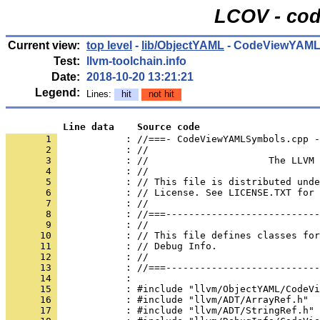
LCOV - cod
Current view:
top level
-
lib/ObjectYAML
- CodeViewYAML
Test:
llvm-toolchain.info
Date:
2018-10-20 13:21:21
Legend:
Lines:
hit
not hit
          Line data    Source code
       1 
            : //===- CodeViewYAMLSymbols.cpp -
       2 
       3 
       4 
       5 
       6 
       7 
       8 
       9 
      10 
      11 
      12 
      13 
      14 
      15 
      16 
      17 