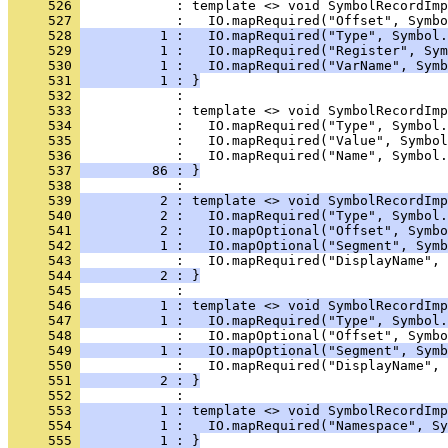
     526 
     527 
     528 
          1 :   IO.mapRequired("Type", Symbol.
     529 
          1 :   IO.mapRequired("Register", Sym
     530 
          1 :   IO.mapRequired("VarName", Symb
     531 
          1 : }
     532 
     533 
     534 
     535 
     536 
     537 
         86 : }
     538 
     539 
          2 : template <> void SymbolRecordImp
     540 
          2 :   IO.mapRequired("Type", Symbol.
     541 
          2 :   IO.mapOptional("Offset", Symbo
     542 
          1 :   IO.mapOptional("Segment", Symb
     543 
     544 
          2 : }
     545 
     546 
          1 : template <> void SymbolRecordImp
     547 
          1 :   IO.mapRequired("Type", Symbol.
     548 
     549 
          1 :   IO.mapOptional("Segment", Symb
     550 
     551 
          2 : }
     552 
     553 
          1 : template <> void SymbolRecordImp
     554 
          1 :   IO.mapRequired("Namespace", Sy
     555 
          1 : }