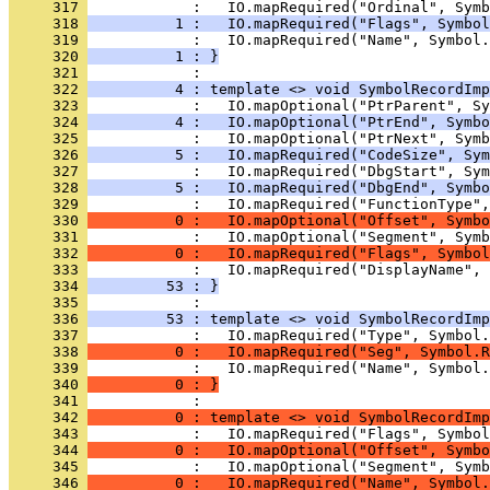
     317 
     318 
          1 :   IO.mapRequired("Flags", Symbol
     319 
     320 
          1 : }
     321 
     322 
          4 : template <> void SymbolRecordImp
     323 
     324 
          4 :   IO.mapOptional("PtrEnd", Symbo
     325 
     326 
          5 :   IO.mapRequired("CodeSize", Sym
     327 
     328 
          5 :   IO.mapRequired("DbgEnd", Symbo
     329 
     330 
          0 :   IO.mapOptional("Offset", Symbo
     331 
     332 
          0 :   IO.mapRequired("Flags", Symbol
     333 
     334 
         53 : }
     335 
     336 
         53 : template <> void SymbolRecordImp
     337 
     338 
          0 :   IO.mapRequired("Seg", Symbol.R
     339 
     340 
          0 : }
     341 
     342 
          0 : template <> void SymbolRecordImp
     343 
     344 
          0 :   IO.mapOptional("Offset", Symbo
     345 
     346 
          0 :   IO.mapRequired("Name", Symbol.