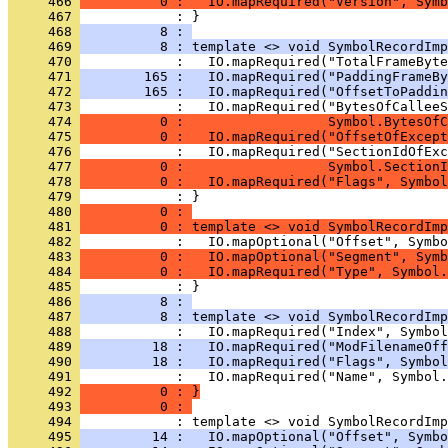
     466 
          0 :   IO.mapRequired("Version", Symb
     467 
            : }
     468 
          8 : 
     469 
          8 : template <> void SymbolRecordImp
     470 
     471 
        165 :   IO.mapRequired("PaddingFrameBy
     472 
        165 :   IO.mapRequired("OffsetToPaddin
     473 
     474 
          0 :                  Symbol.BytesOfC
     475 
          0 :   IO.mapRequired("OffsetOfExcept
     476 
     477 
          0 :                  Symbol.SectionI
     478 
          0 :   IO.mapRequired("Flags", Symbol
     479 
            : }
     480 
          0 : 
     481 
          0 : template <> void SymbolRecordImp
     482 
     483 
          0 :   IO.mapOptional("Segment", Symb
     484 
          0 :   IO.mapRequired("Type", Symbol.
     485 
            : }
     486 
          8 : 
     487 
          8 : template <> void SymbolRecordImp
     488 
     489 
         18 :   IO.mapRequired("ModFilenameOff
     490 
         18 :   IO.mapRequired("Flags", Symbol
     491 
     492 
          0 : }
     493 
          0 : 
     494 
     495 
         14 :   IO.mapOptional("Offset", Symbo