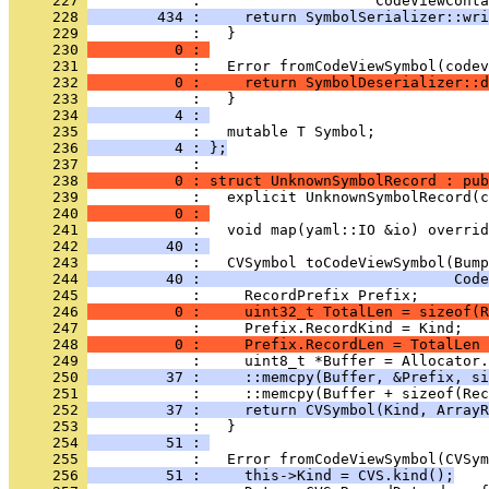
     227 
     228 
        434 :     return SymbolSerializer::wri
     229 
            :   }
     230 
          0 : 
     231 
     232 
          0 :     return SymbolDeserializer::d
     233 
     234 
          4 : 
     235 
     236 
          4 : };
     237 
     238 
          0 : struct UnknownSymbolRecord : pub
     239 
     240 
          0 : 
     241 
            :   void map(yaml::IO &io) overrid
     242 
         40 : 
     243 
     244 
         40 :                             Code
     245 
     246 
          0 :     uint32_t TotalLen = sizeof(R
     247 
     248 
          0 :     Prefix.RecordLen = TotalLen 
     249 
     250 
         37 :     ::memcpy(Buffer, &Prefix, si
     251 
     252 
         37 :     return CVSymbol(Kind, ArrayR
     253 
     254 
         51 : 
     255 
     256 
         51 :     this->Kind = CVS.kind();