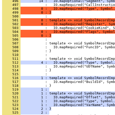
     496 
         14 :   IO.mapOptional("Segment", Symb
     497 
     498 
          0 :   IO.mapRequired("Type", Symbol.
     499 
          0 : }
     500 
     501 
          0 : template <> void SymbolRecordImp
     502 
          0 :   IO.mapRequired("Register", Sym
     503 
     504 
          0 :   IO.mapRequired("Flags", Symbol
     505 
          0 : }
     506 
     507 
     508 
     509 
            : }
     510 
     511 
     512 
          4 :   IO.mapRequired("Type", Symbol.
     513 
     514 
            : }
     515 
     516 
          1 : template <> void SymbolRecordImp
     517 
     518 
            : }
     519 
          1 : 
     520 
          1 : template <> void SymbolRecordImp
     521 
          1 :   IO.mapRequired("Offset", Symbo
     522 
          1 :   IO.mapRequired("Type", Symbol.
     523 
          1 :   IO.mapRequired("VarName", Symb
     524 
          2 : }
     525 
          2 : 