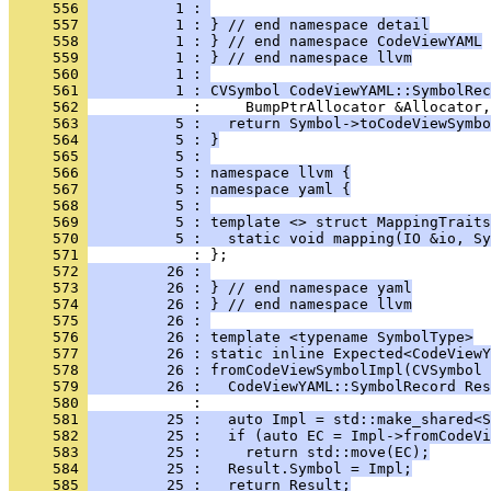
     556 
          1 : 
     557 
          1 : } // end namespace detail
     558 
          1 : } // end namespace CodeViewYAML
     559 
          1 : } // end namespace llvm
     560 
          1 : 
     561 
          1 : CVSymbol CodeViewYAML::SymbolRec
     562 
     563 
          5 :   return Symbol->toCodeViewSymbo
     564 
          5 : }
     565 
          5 : 
     566 
          5 : namespace llvm {
     567 
          5 : namespace yaml {
     568 
          5 : 
     569 
          5 : template <> struct MappingTraits
     570 
          5 :   static void mapping(IO &io, Sy
     571 
     572 
         26 : 
     573 
         26 : } // end namespace yaml
     574 
         26 : } // end namespace llvm
     575 
         26 : 
     576 
         26 : template <typename SymbolType>
     577 
         26 : static inline Expected<CodeViewY
     578 
         26 : fromCodeViewSymbolImpl(CVSymbol 
     579 
         26 :   CodeViewYAML::SymbolRecord Res
     580 
     581 
         25 :   auto Impl = std::make_shared<S
     582 
         25 :   if (auto EC = Impl->fromCodeVi
     583 
         25 :     return std::move(EC);
     584 
         25 :   Result.Symbol = Impl;
     585 
         25 :   return Result;