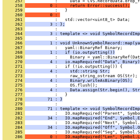
     257 
     258 
          0 :     return Error::success();
     259 
     260 
          0 : 
     261 
     262 
          3 : };
     263 
     264 
          3 : template <> void SymbolRecordImp
     265 
     266 
          1 : void UnknownSymbolRecord::map(ya
     267 
     268 
          1 :   if (io.outputting())
     269 
     270 
          4 :   io.mapRequired("Data", Binary)
     271 
     272 
          4 :     std::string Str;
     273 
     274 
          4 :     Binary.writeAsBinary(OS);
     275 
     276 
          4 :     Data.assign(Str.begin(), Str
     277 
     278 
         71 : }
     279 
     280 
         71 : template <> void SymbolRecordImp
     281 
     282 
         34 :   IO.mapRequired("End", Symbol.E
     283 
     284 
         34 :   IO.mapRequired("Off", Symbol.O
     285 
     286 
          0 :   IO.mapRequired("Len", Symbol.L