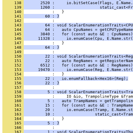
     138 
       2520 :     io.bitSetCase(Flags, E.Name.
     139 
       1260 :                   static_cast<Fr
     140 
     141 
         60 : }
     142 
     143 
         64 : void ScalarEnumerationTraits<CPU
     144 
         64 :   auto CpuNames = getCPUTypeName
     145 
       3840 :   for (const auto &E : CpuNames)
     146 
      11328 :     io.enumCase(Cpu, E.Name.str(
     147 
     148 
         64 : }
     149 
     150 
         22 : void ScalarEnumerationTraits<Reg
     151 
         22 :   auto RegNames = getRegisterNam
     152 
       6512 :   for (const auto &E : RegNames)
     153 
      19470 :     io.enumCase(Reg, E.Name.str(
     154 
     155 
         22 :   io.enumFallback<Hex16>(Reg);
     156 
         22 : }
     157 
     158 
          5 : void ScalarEnumerationTraits<Tra
     159 
     160 
          5 :   auto TrampNames = getTrampolin
     161 
         15 :   for (const auto &E : TrampName
     162 
         20 :     io.enumCase(Tramp, E.Name.st
     163 
         10 :                 static_cast<Tram
     164 
     165 
          5 : }
     166 
     167 
          1 : void ScalarEnumerationTraits<Thu