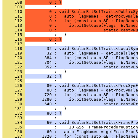
     108 
          0 : }
     109 
     110 
          0 : void ScalarBitSetTraits<PublicSy
     111 
          0 :   auto FlagNames = getProcSymFla
     112 
          0 :   for (const auto &E : FlagNames
     113 
          0 :     io.bitSetCase(Flags, E.Name.
     114 
          0 :                   static_cast<Pu
     115 
     116 
          0 : }
     117 
     118 
         32 : void ScalarBitSetTraits<LocalSym
     119 
         32 :   auto FlagNames = getLocalFlagN
     120 
        384 :   for (const auto &E : FlagNames
     121 
        704 :     io.bitSetCase(Flags, E.Name.
     122 
        352 :                   static_cast<Lo
     123 
     124 
         32 : }
     125 
     126 
         80 : void ScalarBitSetTraits<ProcSymF
     127 
         80 :   auto FlagNames = getProcSymFla
     128 
        720 :   for (const auto &E : FlagNames
     129 
       1280 :     io.bitSetCase(Flags, E.Name.
     130 
        640 :                   static_cast<Pr
     131 
     132 
         80 : }
     133 
     134 
         60 : void ScalarBitSetTraits<FramePro
     135 
     136 
         60 :   auto FlagNames = getFrameProcS
     137 
       1320 :   for (const auto &E : FlagNames