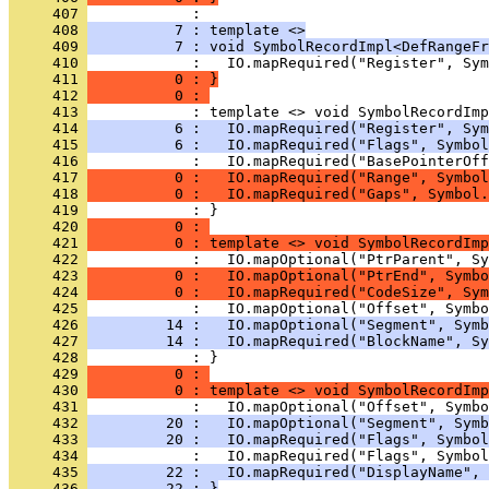
     407 
            : 
     408 
          7 : template <>
     409 
          7 : void SymbolRecordImpl<DefRangeFr
     410 
     411 
          0 : }
     412 
          0 : 
     413 
     414 
          6 :   IO.mapRequired("Register", Sym
     415 
          6 :   IO.mapRequired("Flags", Symbol
     416 
     417 
          0 :   IO.mapRequired("Range", Symbol
     418 
          0 :   IO.mapRequired("Gaps", Symbol.
     419 
            : }
     420 
          0 : 
     421 
          0 : template <> void SymbolRecordImp
     422 
     423 
          0 :   IO.mapOptional("PtrEnd", Symbo
     424 
          0 :   IO.mapRequired("CodeSize", Sym
     425 
     426 
         14 :   IO.mapOptional("Segment", Symb
     427 
         14 :   IO.mapRequired("BlockName", Sy
     428 
            : }
     429 
          0 : 
     430 
          0 : template <> void SymbolRecordImp
     431 
     432 
         20 :   IO.mapOptional("Segment", Symb
     433 
         20 :   IO.mapRequired("Flags", Symbol
     434 
     435 
         22 :   IO.mapRequired("DisplayName", 
     436 
         22 : }