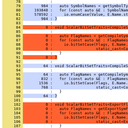
      78 
      79 
        984 :   auto SymbolNames = getSymbolTy
      80 
     193848 :   for (const auto &E : SymbolNam
      81 
     578592 :     io.enumCase(Value, E.Name.st
      82 
        984 : }
      83 
      84 
          0 : void ScalarBitSetTraits<CompileS
      85 
      86 
          0 :   auto FlagNames = getCompileSym
      87 
          0 :   for (const auto &E : FlagNames
      88 
          0 :     io.bitSetCase(Flags, E.Name.
      89 
          0 :                   static_cast<Co
      90 
      91 
          0 : }
      92 
      93 
         64 : void ScalarBitSetTraits<CompileS
      94 
      95 
         64 :   auto FlagNames = getCompileSym
      96 
        832 :   for (const auto &E : FlagNames
      97 
       1536 :     io.bitSetCase(Flags, E.Name.
      98 
        768 :                   static_cast<Co
      99 
     100 
         64 : }
     101 
     102 
          0 : void ScalarBitSetTraits<ExportFl
     103 
          0 :   auto FlagNames = getExportSymF
     104 
          0 :   for (const auto &E : FlagNames
     105 
          0 :     io.bitSetCase(Flags, E.Name.
     106 
          0 :                   static_cast<Ex
     107 