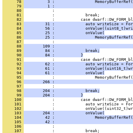
      78 
          3 :                 MemoryBufferRef(
      79 
          1 :                                 
      80 
      81 
      82 
      83 
         31 :             auto writeSize = For
      84 
         56 :             onValue((uint8_t)wri
      85 
         25 :             onValue(
      86 
         25 :                 MemoryBufferRef(
      87 
      88 
        109 :                                 
      89 
         84 :             break;
      90 
         84 :           }
      91 
      92 
         62 :             auto writeSize = For
      93 
         61 :             onValue((uint16_t)wr
      94 
         61 :             onValue(
      95 
      96 
        266 :                                 
      97 
      98 
        204 :             break;
      99 
        204 :           }
     100 
     101 
     102 
     103 
        204 :             onValue(
     104 
         42 :                 MemoryBufferRef(
     105 
         42 :                                 
     106 
     107 