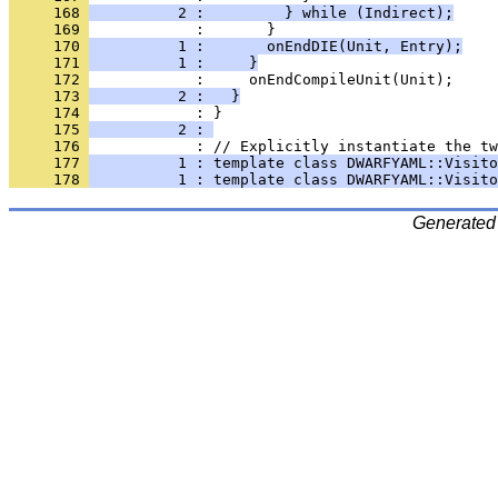
     168 
          2 :         } while (Indirect);
     169 
     170 
          1 :       onEndDIE(Unit, Entry);
     171 
          1 :     }
     172 
     173 
          2 :   }
     174 
     175 
          2 : 
     176 
     177 
          1 : template class DWARFYAML::Visito
     178 
          1 : template class DWARFYAML::Visito
Generated