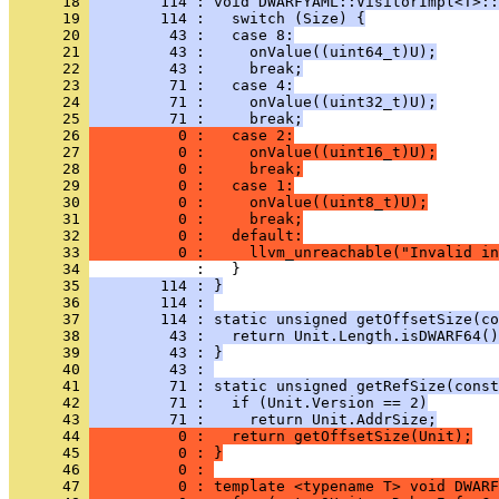
      18 
        114 : void DWARFYAML::VisitorImpl<T>::
      19 
        114 :   switch (Size) {
      20 
         43 :   case 8:
      21 
         43 :     onValue((uint64_t)U);
      22 
         43 :     break;
      23 
         71 :   case 4:
      24 
         71 :     onValue((uint32_t)U);
      25 
         71 :     break;
      26 
          0 :   case 2:
      27 
          0 :     onValue((uint16_t)U);
      28 
          0 :     break;
      29 
          0 :   case 1:
      30 
          0 :     onValue((uint8_t)U);
      31 
          0 :     break;
      32 
          0 :   default:
      33 
          0 :     llvm_unreachable("Invalid in
      34 
      35 
        114 : }
      36 
        114 : 
      37 
        114 : static unsigned getOffsetSize(co
      38 
         43 :   return Unit.Length.isDWARF64()
      39 
         43 : }
      40 
         43 : 
      41 
         71 : static unsigned getRefSize(const
      42 
         71 :   if (Unit.Version == 2)
      43 
         71 :     return Unit.AddrSize;
      44 
          0 :   return getOffsetSize(Unit);
      45 
          0 : }
      46 
          0 : 
      47 
          0 : template <typename T> void DWARF