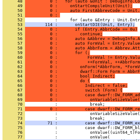
      48 
          0 :   for (auto &Unit : DebugInfo.Co
      49 
          0 :     onStartCompileUnit(Unit);
      50 
          0 :     auto FirstAbbrevCode = Unit.
      51 
          0 : 
      52 
      53 
        114 :       onStartDIE(Unit, Entry);
      54 
          0 :       if (Entry.AbbrCode == 0u)
      55 
          0 :         continue;
      56 
          0 :       auto &Abbrev = DebugInfo.A
      57 
          0 :       auto FormVal = Entry.Value
      58 
          0 :       auto AbbrForm = Abbrev.Att
      59 
          0 :       for (;
      60 
          0 :            FormVal != Entry.Valu
      61 
          0 :            ++FormVal, ++AbbrForm
      62 
          0 :         onForm(*AbbrForm, *FormV
      63 
          0 :         dwarf::Form Form = AbbrF
      64 
          0 :         bool Indirect;
      65 
          0 :         do {
      66 
          0 :           Indirect = false;
      67 
          0 :           switch (Form) {
      68 
          0 :           case dwarf::DW_FORM_ad
      69 
          0 :             onVariableSizeValue(
      70 
      71 
          0 :           case dwarf::DW_FORM_re
      72 
      73 
      74 
         71 :           case dwarf::DW_FORM_ex
      75 
      76 
      77 