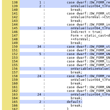
     138 
          1 :           case dwarf::DW_FORM_re
     139 
          2 :             onValue((uint64_t)Fo
     140 
     141 
     142 
     143 
     144 
     145 
         34 :             onValue((uint64_t)Fo
     146 
     147 
     148 
     149 
     150 
         34 :           case dwarf::DW_FORM_st
     151 
     152 
          5 :           case dwarf::DW_FORM_GN
     153 
     154 
     155 
     156 
          5 :             onVariableSizeValue(
     157 
     158 
         24 :           case dwarf::DW_FORM_re
     159 
     160 
     161 
     162 
     163 
         24 :             onValue((uint64_t)Fo
     164 
     165 
          2 :           default:
     166 
     167 