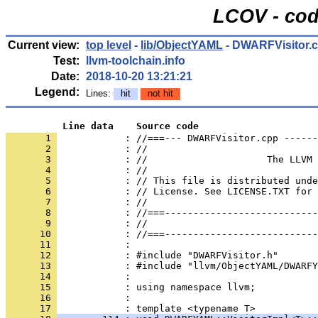
LCOV - cod
Current view:
top level
-
lib/ObjectYAML
- DWARFVisitor.
Test:
llvm-toolchain.info
Date:
2018-10-20 13:21:21
Legend:
Lines:
hit
not hit
          Line data    Source code
       1 
            : //===--- DWARFVisitor.cpp ------
       2 
       3 
       4 
       5 
       6 
       7 
       8 
       9 
      10 
      11 
      12 
      13 
      14 
      15 
      16 
            : 
      17 