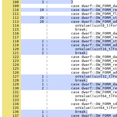
     108 
          3 :           }
     109 
     110 
         10 :           case dwarf::DW_FORM_re
     111 
     112 
         20 :           case dwarf::DW_FORM_st
     113 
         20 :           case dwarf::DW_FORM_ad
     114 
     115 
     116 
     117 
     118 
          1 :           case dwarf::DW_FORM_st
     119 
          1 :           case dwarf::DW_FORM_ad
     120 
          1 :             onValue((uint16_t)Fo
     121 
          2 :             break;
     122 
     123 
     124 
     125 
     126 
     127 
          1 :             onValue((uint32_t)Fo
     128 
          1 :             break;
     129 
          1 :           case dwarf::DW_FORM_da
     130 
          2 :           case dwarf::DW_FORM_re
     131 
     132 
     133 
     134 
     135 
     136 
          1 :             break;
     137 
          1 :           case dwarf::DW_FORM_ud