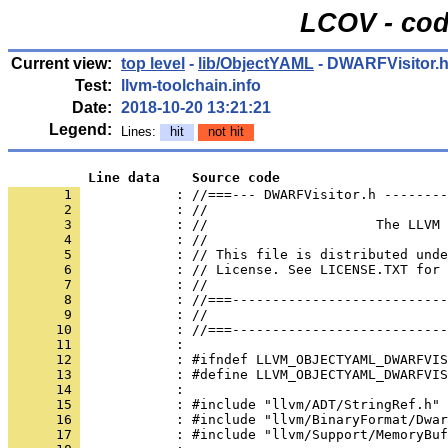
LCOV - cod
Current view:
top level
-
lib/ObjectYAML
- DWARFVisitor.
Test:
llvm-toolchain.info
Date:
2018-10-20 13:21:21
Legend:
Lines:
hit
not hit
          Line data    Source code
       1 
            : //===--- DWARFVisitor.h --------
       2 
       3 
       4 
       5 
       6 
       7 
       8 
       9 
      10 
      11 
      12 
      13 
      14 
      15 
      16 
      17 