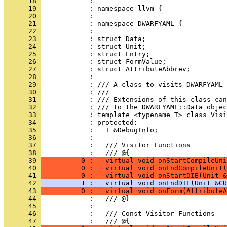
      18 
      19 
      20 
      21 
      22 
      23 
      24 
      25 
      26 
      27 
      28 
      29 
      30 
      31 
      32 
      33 
      34 
      35 
      36 
      37 
            :   /// Visitor Functions
      38 
            :   /// @{
      39 
          0 :   virtual void onStartCompileUni
      40 
          0 :   virtual void onEndCompileUnit(
      41 
          0 :   virtual void onStartDIE(Unit &
      42 
          1 :   virtual void onEndDIE(Unit &CU
      43 
          0 :   virtual void onForm(AttributeA
      44 
      45 
      46 
            :   /// Const Visitor Functions
      47 
            :   /// @{