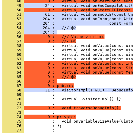
      48 
          0 :   virtual void onStartCompileUni
      49 
         24 :   virtual void onEndCompileUnit(
      50 
          0 :   virtual void onStartDIE(const 
      51 
         61 :   virtual void onEndDIE(const Un
      52 
        204 :   virtual void onForm(const Attr
      53 
        204 :                       const Form
      54 
        204 :   /// @}
      55 
        204 : 
      56 
          0 :   /// Value visitors
      57 
          0 :   /// @{
      58 
            :   virtual void onValue(const uin
      59 
            :   virtual void onValue(const uin
      60 
            :   virtual void onValue(const uin
      61 
            :   virtual void onValue(const uin
      62 
          0 :   virtual void onValue(const int
      63 
          0 :   virtual void onValue(const Str
      64 
          0 :   virtual void onValue(const Mem
      65 
          0 :   /// @}
      66 
          0 : 
      67 
          0 : public:
      68 
         31 :   VisitorImpl(T &DI) : DebugInfo
      69 
      70 
      71 
      72 
          0 :   void traverseDebugInfo();
      73 
      74 
          0 : private:
      75 
      76 
      77 