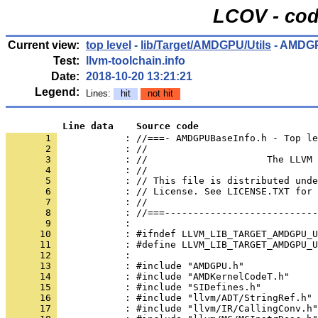
LCOV - cod
Current view:
top level
-
lib/Target/AMDGPU/Utils
- AMDGP
Test:
llvm-toolchain.info
Date:
2018-10-20 13:21:21
Legend:
Lines:
hit
not hit
          Line data    Source code
       1 
            : //===- AMDGPUBaseInfo.h - Top le
       2 
       3 
       4 
       5 
       6 
       7 
       8 
       9 
      10 
      11 
      12 
      13 
      14 
      15 
      16 
      17 