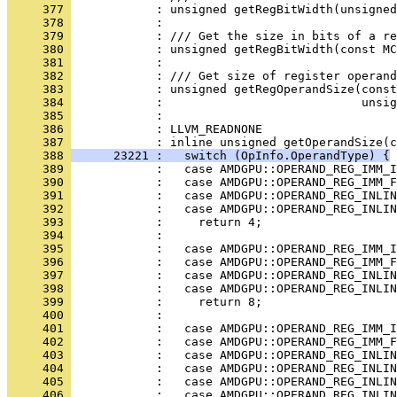
     377 
     378 
     379 
     380 
     381 
     382 
     383 
     384 
     385 
     386 
     387 
     388 
      23221 :   switch (OpInfo.OperandType) {
     389 
     390 
     391 
     392 
     393 
     394 
     395 
     396 
     397 
     398 
     399 
     400 
     401 
     402 
     403 
     404 
     405 
     406 