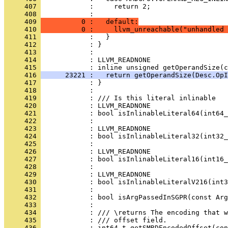
     407 
     408 
     409 
          0 :   default:
     410 
          0 :     llvm_unreachable("unhandled 
     411 
     412 
     413 
     414 
     415 
     416 
      23221 :   return getOperandSize(Desc.OpI
     417 
     418 
     419 
     420 
     421 
     422 
     423 
     424 
     425 
     426 
     427 
     428 
     429 
     430 
     431 
     432 
     433 
     434 
     435 
     436 