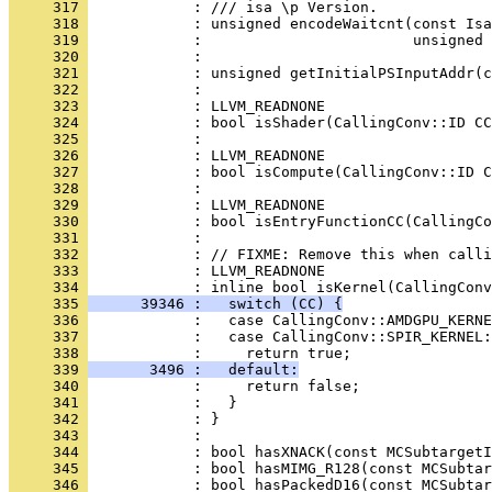
     317 
     318 
     319 
     320 
     321 
     322 
     323 
     324 
     325 
     326 
     327 
     328 
     329 
     330 
     331 
     332 
     333 
     334 
     335 
      39346 :   switch (CC) {
     336 
     337 
     338 
     339 
       3496 :   default:
     340 
     341 
     342 
     343 
     344 
     345 
     346 