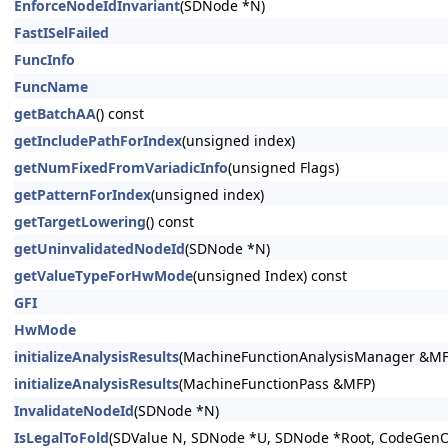
EnforceNodeIdInvariant
(SDNode *N)
FastISelFailed
FuncInfo
FuncName
getBatchAA
() const
getIncludePathForIndex
(unsigned index)
getNumFixedFromVariadicInfo
(unsigned Flags)
getPatternForIndex
(unsigned index)
getTargetLowering
() const
getUninvalidatedNodeId
(SDNode *N)
getValueTypeForHwMode
(unsigned Index) const
GFI
HwMode
initializeAnalysisResults
(MachineFunctionAnalysisManager &M
initializeAnalysisResults
(MachineFunctionPass &MFP)
InvalidateNodeId
(SDNode *N)
IsLegalToFold
(SDValue N, SDNode *U, SDNode *Root, CodeGenOp