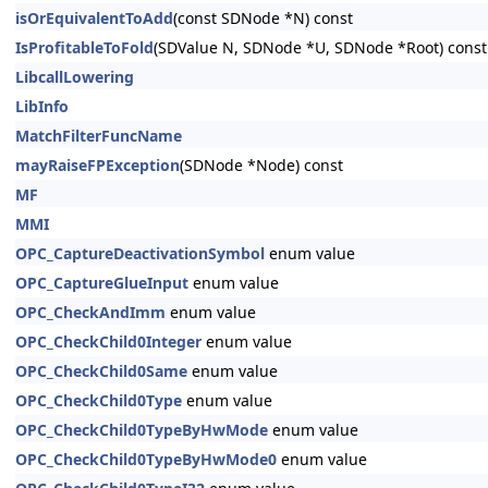
isOrEquivalentToAdd
(const SDNode *N) const
IsProfitableToFold
(SDValue N, SDNode *U, SDNode *Root) const
LibcallLowering
LibInfo
MatchFilterFuncName
mayRaiseFPException
(SDNode *Node) const
MF
MMI
OPC_CaptureDeactivationSymbol
enum value
OPC_CaptureGlueInput
enum value
OPC_CheckAndImm
enum value
OPC_CheckChild0Integer
enum value
OPC_CheckChild0Same
enum value
OPC_CheckChild0Type
enum value
OPC_CheckChild0TypeByHwMode
enum value
OPC_CheckChild0TypeByHwMode0
enum value