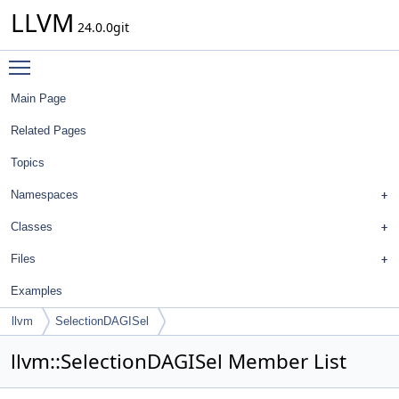
LLVM
24.0.0git
Toggle main menu visibility
Main Page
Related Pages
Topics
Namespaces
Classes
Files
Examples
llvm
SelectionDAGISel
llvm::SelectionDAGISel Member List