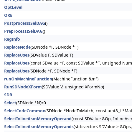
OptLevel
ORE
PostprocessISelDAG
()
PreprocessISelDAG
()
RegInfo
ReplaceNode
(SDNode *F, SDNode *T)
ReplaceUses
(SDValue F, SDValue T)
ReplaceUses
(const SDValue *F, const SDValue *T, unsigned Num
ReplaceUses
(SDNode *F, SDNode *T)
runOnMachineFunction
(MachineFunction &mf)
RunSDNodeXForm
(SDValue V, unsigned XFormNo)
SDB
Select
(SDNode *N)=0
SelectCodeCommon
(SDNode *NodeToMatch, const uint8_t *Matc
SelectInlineAsmMemoryOperand
(const SDValue &Op, InlineAsm
SelectInlineAsmMemoryOperands
(std::vector< SDValue > &Ops