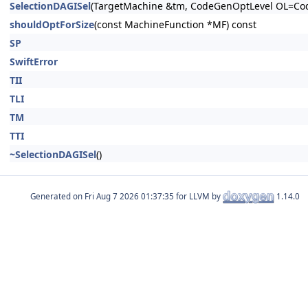
SelectionDAGISel
(TargetMachine &tm, CodeGenOptLevel OL=Cod
shouldOptForSize
(const MachineFunction *MF) const
SP
SwiftError
TII
TLI
TM
TTI
~SelectionDAGISel
()
Generated on
for LLVM by
1.14.0