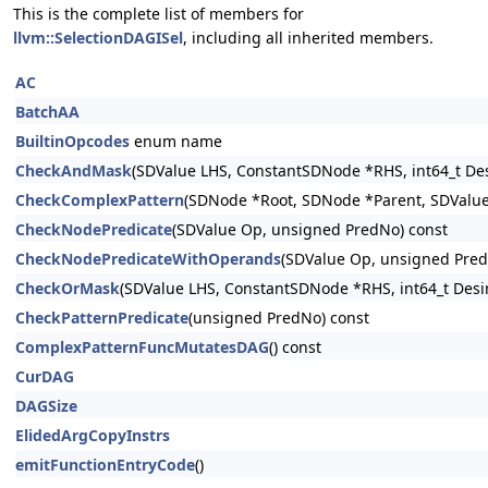
This is the complete list of members for
llvm::SelectionDAGISel
, including all inherited members.
AC
BatchAA
BuiltinOpcodes
enum name
CheckAndMask
(SDValue LHS, ConstantSDNode *RHS, int64_t De
CheckComplexPattern
(SDNode *Root, SDNode *Parent, SDValue 
CheckNodePredicate
(SDValue Op, unsigned PredNo) const
CheckNodePredicateWithOperands
(SDValue Op, unsigned Pred
CheckOrMask
(SDValue LHS, ConstantSDNode *RHS, int64_t Desi
CheckPatternPredicate
(unsigned PredNo) const
ComplexPatternFuncMutatesDAG
() const
CurDAG
DAGSize
ElidedArgCopyInstrs
emitFunctionEntryCode
()