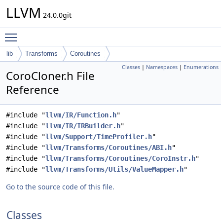
LLVM
24.0.0git
Toggle main menu visibility
lib
Transforms
Coroutines
Classes
|
Namespaces
|
Enumerations
CoroCloner.h File
Reference
#include "
llvm/IR/Function.h
"
#include "
llvm/IR/IRBuilder.h
"
#include "
llvm/Support/TimeProfiler.h
"
#include "
llvm/Transforms/Coroutines/ABI.h
"
#include "
llvm/Transforms/Coroutines/CoroInstr.h
"
#include "
llvm/Transforms/Utils/ValueMapper.h
"
Go to the source code of this file.
Classes