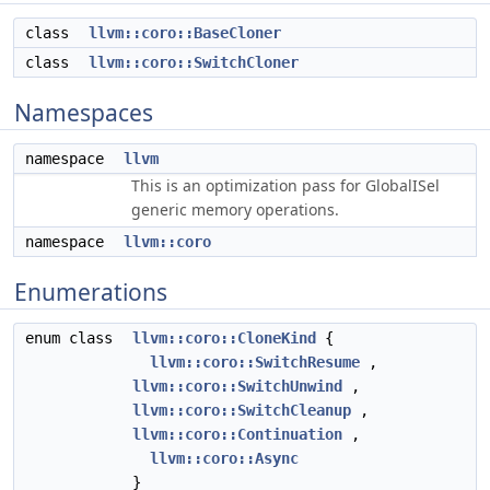
class
llvm::coro::BaseCloner
class
llvm::coro::SwitchCloner
Namespaces
namespace
llvm
This is an optimization pass for GlobalISel
generic memory operations.
namespace
llvm::coro
Enumerations
enum class
llvm::coro::CloneKind
{
llvm::coro::SwitchResume
,
llvm::coro::SwitchUnwind
,
llvm::coro::SwitchCleanup
,
llvm::coro::Continuation
,
llvm::coro::Async
}