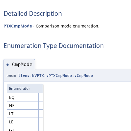
Detailed Description
PTXCmpMode
- Comparison mode enumeration.
Enumeration Type Documentation
CmpMode
◆
enum
llvm::NVPTX::PTXCmpMode::CmpMode
Enumerator
EQ
NE
LT
LE
GT