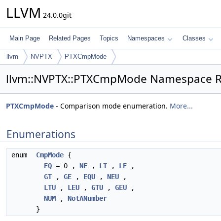
LLVM
24.0.0git
Main Page
Related Pages
Topics
Namespaces
Classes
llvm
NVPTX
PTXCmpMode
llvm::NVPTX::PTXCmpMode Namespace R
PTXCmpMode
- Comparison mode enumeration.
More...
Enumerations
enum
CmpMode
{
EQ
= 0 ,
NE
,
LT
,
LE
,
GT
,
GE
,
EQU
,
NEU
,
LTU
,
LEU
,
GTU
,
GEU
,
NUM
,
NotANumber
}