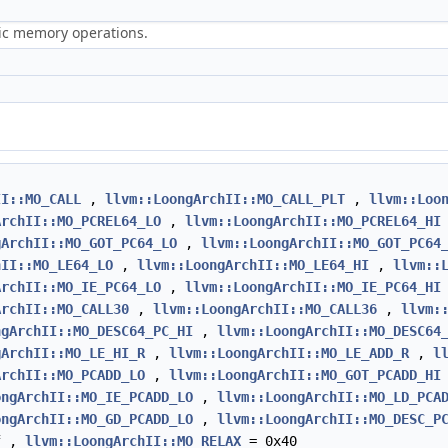
ric memory operations.
II::MO_CALL
,
llvm::LoongArchII::MO_CALL_PLT
,
llvm::Loo
ArchII::MO_PCREL64_LO
,
llvm::LoongArchII::MO_PCREL64_HI
gArchII::MO_GOT_PC64_LO
,
llvm::LoongArchII::MO_GOT_PC64
hII::MO_LE64_LO
,
llvm::LoongArchII::MO_LE64_HI
,
llvm::
ArchII::MO_IE_PC64_LO
,
llvm::LoongArchII::MO_IE_PC64_HI
ArchII::MO_CALL30
,
llvm::LoongArchII::MO_CALL36
,
llvm:
ngArchII::MO_DESC64_PC_HI
,
llvm::LoongArchII::MO_DESC64
gArchII::MO_LE_HI_R
,
llvm::LoongArchII::MO_LE_ADD_R
,
l
ArchII::MO_PCADD_LO
,
llvm::LoongArchII::MO_GOT_PCADD_HI
ongArchII::MO_IE_PCADD_LO
,
llvm::LoongArchII::MO_LD_PCA
ongArchII::MO_GD_PCADD_LO
,
llvm::LoongArchII::MO_DESC_P
f ,
llvm::LoongArchII::MO_RELAX
= 0x40