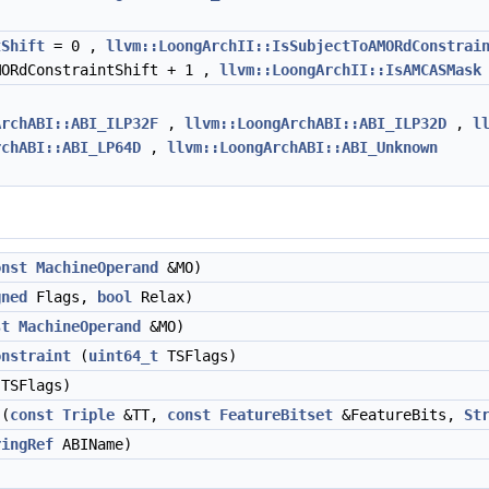
tShift
= 0 ,
llvm::LoongArchII::IsSubjectToAMORdConstrai
ORdConstraintShift + 1 ,
llvm::LoongArchII::IsAMCASMask
ArchABI::ABI_ILP32F
,
llvm::LoongArchABI::ABI_ILP32D
,
l
rchABI::ABI_LP64D
,
llvm::LoongArchABI::ABI_Unknown
onst
MachineOperand
&MO)
gned
Flags,
bool
Relax)
st
MachineOperand
&MO)
onstraint
(
uint64_t
TSFlags)
TSFlags)
(
const
Triple
&TT,
const
FeatureBitset
&FeatureBits,
St
ringRef
ABIName)