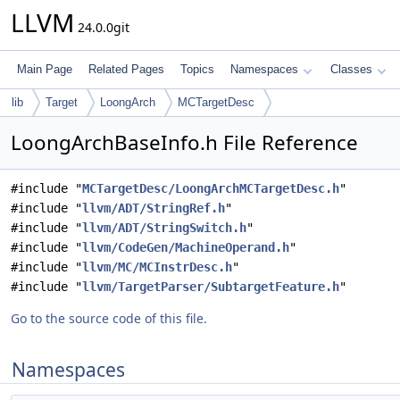
LLVM
24.0.0git
Main Page
Related Pages
Topics
Namespaces
Classes
lib
Target
LoongArch
MCTargetDesc
LoongArchBaseInfo.h File Reference
#include "
MCTargetDesc/LoongArchMCTargetDesc.h
"
#include "
llvm/ADT/StringRef.h
"
#include "
llvm/ADT/StringSwitch.h
"
#include "
llvm/CodeGen/MachineOperand.h
"
#include "
llvm/MC/MCInstrDesc.h
"
#include "
llvm/TargetParser/SubtargetFeature.h
"
Go to the source code of this file.
Namespaces