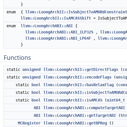
}
enum
{
llvm::LoongArchII::IsSubjectToAMORdConstrain
llvm::LoongArchII::IsAMCASShift
= IsSubjectToAM
enum
llvm::LoongArchABI::ABI
{
llvm::LoongArchABI::ABI_ILP32S
,
llvm::Loong
llvm::LoongArchABI::ABI_LP64F
,
llvm::LoongA
}
Functions
static
unsigned
llvm::LoongArchII::getDirectFlags
(
c
static
unsigned
llvm::LoongArchII::encodeFlags
(
unsi
static
bool
llvm::LoongArchII::hasRelaxFlag
(
con
static
bool
llvm::LoongArchII::isSubjectToAMORdC
static
bool
llvm::LoongArchII::isAMCAS
(
uint64_t
ABI
llvm::LoongArchABI::computeTargetABI
ABI
llvm::LoongArchABI::getTargetABI
(
St
MCRegister
llvm::LoongArchABI::getBPReg
()