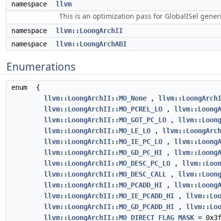
namespace
llvm
This is an optimization pass for GlobalISel gene
namespace
llvm::LoongArchII
namespace
llvm::LoongArchABI
Enumerations
enum
{
llvm::LoongArchII::MO_None
,
llvm::LoongArch
llvm::LoongArchII::MO_PCREL_LO
,
llvm::Loong
llvm::LoongArchII::MO_GOT_PC_LO
,
llvm::Loon
llvm::LoongArchII::MO_LE_LO
,
llvm::LoongArc
llvm::LoongArchII::MO_IE_PC_LO
,
llvm::Loong
llvm::LoongArchII::MO_GD_PC_HI
,
llvm::Loong
llvm::LoongArchII::MO_DESC_PC_LO
,
llvm::Loo
llvm::LoongArchII::MO_DESC_CALL
,
llvm::Loon
llvm::LoongArchII::MO_PCADD_HI
,
llvm::Loong
llvm::LoongArchII::MO_IE_PCADD_HI
,
llvm::Lo
llvm::LoongArchII::MO_GD_PCADD_HI
,
llvm::Lo
llvm::LoongArchII::MO_DIRECT_FLAG_MASK
= 0x3