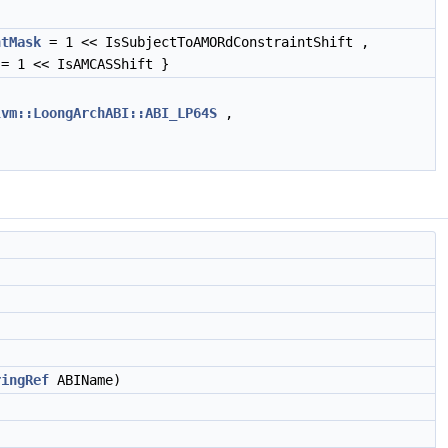
ntMask
= 1 << IsSubjectToAMORdConstraintShift ,
= 1 << IsAMCASShift }
lvm::LoongArchABI::ABI_LP64S
,
ringRef
ABIName)