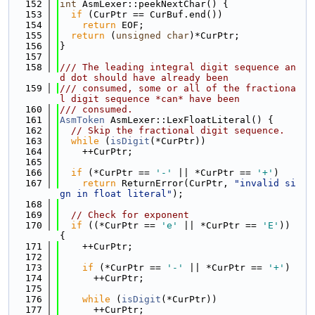
  152
int
 AsmLexer::peekNextChar() {
  153
if
 (CurPtr == CurBuf.end())
  154
return
 EOF;
  155
return
 (
unsigned
char
)*CurPtr;
  156
}
  157
  158
/// The leading integral digit sequence an
d dot should have already been
  159
/// consumed, some or all of the fractiona
l digit sequence *can* have been
  160
/// consumed.
  161
AsmToken
 AsmLexer::LexFloatLiteral() {
  162
// Skip the fractional digit sequence.
  163
while
 (
isDigit
(*CurPtr))
  164
    ++CurPtr;
  165
  166
if
 (*CurPtr == 
'-'
 || *CurPtr == 
'+'
)
  167
return
 ReturnError(CurPtr, 
"invalid si
gn in float literal"
);
  168
  169
// Check for exponent
  170
if
 ((*CurPtr == 
'e'
 || *CurPtr == 
'E'
)) 
{
  171
    ++CurPtr;
  172
  173
if
 (*CurPtr == 
'-'
 || *CurPtr == 
'+'
)
  174
      ++CurPtr;
  175
  176
while
 (
isDigit
(*CurPtr))
  177
      ++CurPtr;