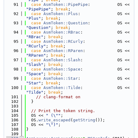
   91
case
AsmToken::PipePipe
:           OS << 
"PipePipe"
; 
break
;
   92
case
AsmToken::Plus
:               OS << 
"Plus"
; 
break
;
   93
case
AsmToken::Question
:           OS << 
"Question"
; 
break
;
   94
case
AsmToken::RBrac
:              OS << 
"RBrac"
; 
break
;
   95
case
AsmToken::RCurly
:             OS << 
"RCurly"
; 
break
;
   96
case
AsmToken::RParen
:             OS << 
"RParen"
; 
break
;
   97
case
AsmToken::Slash
:              OS << 
"Slash"
; 
break
;
   98
case
AsmToken::Space
:              OS << 
"Space"
; 
break
;
   99
case
AsmToken::Star
:               OS << 
"Star"
; 
break
;
  100
case
AsmToken::Tilde
:              OS << 
"Tilde"
; 
break
;
  101
// clang-format on
  102
  }
  103
  104
// Print the token string.
  105
  OS << 
" (\""
;
  106
  OS.
write_escaped
(
getString
());
  107
  OS << 
"\")"
;
  108
}
  109