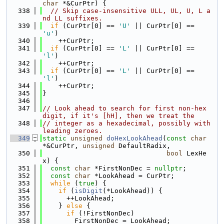
char
 *&CurPtr) {
  338
// Skip case-insensitive ULL, UL, U, L a
nd LL suffixes.
  339
if
 (CurPtr[0] == 
'U'
 || CurPtr[0] == 
'u'
)
  340
    ++CurPtr;
  341
if
 (CurPtr[0] == 
'L'
 || CurPtr[0] == 
'l'
)
  342
    ++CurPtr;
  343
if
 (CurPtr[0] == 
'L'
 || CurPtr[0] == 
'l'
)
  344
    ++CurPtr;
  345
}
  346
  347
// Look ahead to search for first non-hex 
digit, if it's [hH], then we treat the
  348
// integer as a hexadecimal, possibly with 
leading zeroes.
  349
static
unsigned
doHexLookAhead
(
const
char
*&CurPtr, 
unsigned
 DefaultRadix,
  350
bool
 LexHe
x) {
  351
const
char
 *FirstNonDec = 
nullptr
;
  352
const
char
 *LookAhead = CurPtr;
  353
while
 (
true
) {
  354
if
 (
isDigit
(*LookAhead)) {
  355
      ++LookAhead;
  356
    } 
else
 {
  357
if
 (!FirstNonDec)
  358
        FirstNonDec = LookAhead;