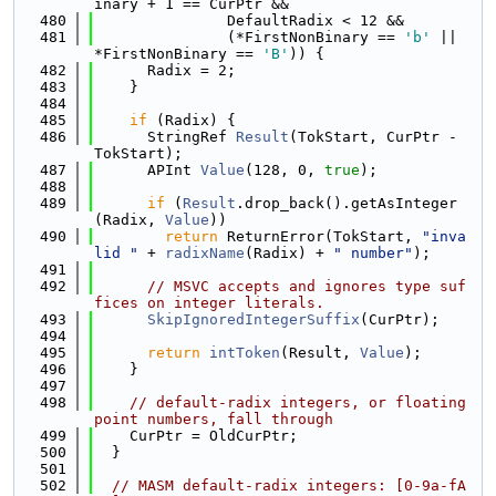
inary + 1 == CurPtr &&
  480
               DefaultRadix < 12 &&
  481
               (*FirstNonBinary == 
'b'
 || 
*FirstNonBinary == 
'B'
)) {
  482
      Radix = 2;
  483
    }
  484
  485
if
 (Radix) {
  486
      StringRef 
Result
(TokStart, CurPtr - 
TokStart);
  487
      APInt 
Value
(128, 0, 
true
);
  488
  489
if
 (
Result
.drop_back().getAsInteger
(Radix, 
Value
))
  490
return
 ReturnError(TokStart, 
"inva
lid "
 + 
radixName
(Radix) + 
" number"
);
  491
  492
// MSVC accepts and ignores type suf
fices on integer literals.
  493
SkipIgnoredIntegerSuffix
(CurPtr);
  494
  495
return
intToken
(Result, 
Value
);
  496
    }
  497
  498
// default-radix integers, or floating 
point numbers, fall through
  499
    CurPtr = OldCurPtr;
  500
  }
  501
  502
// MASM default-radix integers: [0-9a-fA