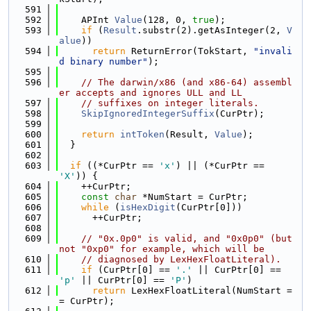
  591
  592
    APInt 
Value
(128, 0, 
true
);
  593
if
 (
Result
.substr(2).getAsInteger(2, 
V
alue
))
  594
return
 ReturnError(TokStart, 
"invali
d binary number"
);
  595
  596
// The darwin/x86 (and x86-64) assembl
er accepts and ignores ULL and LL
  597
// suffixes on integer literals.
  598
SkipIgnoredIntegerSuffix
(CurPtr);
  599
  600
return
intToken
(Result, 
Value
);
  601
  }
  602
  603
if
 ((*CurPtr == 
'x'
) || (*CurPtr == 
'X'
)) {
  604
    ++CurPtr;
  605
const
char
 *NumStart = CurPtr;
  606
while
 (
isHexDigit
(CurPtr[0]))
  607
      ++CurPtr;
  608
  609
// "0x.0p0" is valid, and "0x0p0" (but 
not "0xp0" for example, which will be
  610
// diagnosed by LexHexFloatLiteral).
  611
if
 (CurPtr[0] == 
'.'
 || CurPtr[0] == 
'p'
 || CurPtr[0] == 
'P'
)
  612
return
 LexHexFloatLiteral(NumStart =
= CurPtr);