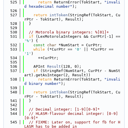
  525
return
 ReturnError(TokStart, 
"invali
d hexadecimal number"
);
  526
  527
return
intToken
(StringRef(TokStart, Cu
rPtr - TokStart), Result);
  528
  }
  529
  530
// Motorola binary integers: %[01]+
  531
if
 (LexMotorolaIntegers && CurPtr[-1] == 
'%'
) {
  532
const
char
 *NumStart = CurPtr;
  533
while
 (*CurPtr == 
'0'
 || *CurPtr == 
'1'
)
  534
      ++CurPtr;
  535
  536
    APInt 
Result
(128, 0);
  537
if
 (StringRef(NumStart, CurPtr - NumSt
art).getAsInteger(2, Result))
  538
return
 ReturnError(TokStart, 
"invali
d binary number"
);
  539
  540
return
intToken
(StringRef(TokStart, Cu
rPtr - TokStart), Result);
  541
  }
  542
  543
// Decimal integer: [1-9][0-9]*
  544
// HLASM-flavour decimal integer: [0-9]
[0-9]*
  545
// FIXME: Later on, support for fb for H
LASM has to be added in