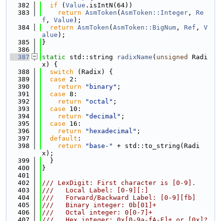
  382
if
 (
Value
.isIntN(64))
  383
return
AsmToken
(
AsmToken::Integer
, 
Re
f
, 
Value
);
  384
return
AsmToken
(
AsmToken::BigNum
, 
Ref
, 
V
alue
);
  385
}
  386
  387
static
 std::string 
radixName
(
unsigned
 Radi
x) {
  388
switch
 (Radix) {
  389
case
 2:
  390
return
"binary"
;
  391
case
 8:
  392
return
"octal"
;
  393
case
 10:
  394
return
"decimal"
;
  395
case
 16:
  396
return
"hexadecimal"
;
  397
default
:
  398
return
"base-"
 + std::to_string(Radi
x);
  399
  }
  400
}
  401
  402
/// LexDigit: First character is [0-9].
  403
///   Local Label: [0-9][:]
  404
///   Forward/Backward Label: [0-9][fb]
  405
///   Binary integer: 0b[01]+
  406
///   Octal integer: 0[0-7]+
  407
///   Hex integer: 0x[0-9a-fA-F]+ or [0x]?