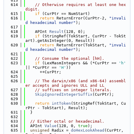
  613
  614
// Otherwise requires at least one hex 
digit.
  615
if
 (CurPtr == NumStart)
  616
return
 ReturnError(CurPtr-2, 
"invali
d hexadecimal number"
);
  617
  618
    APInt 
Result
(128, 0);
  619
if
 (StringRef(TokStart, CurPtr - TokSt
art).getAsInteger(0, Result))
  620
return
 ReturnError(TokStart, 
"invali
d hexadecimal number"
);
  621
  622
// Consume the optional [hH].
  623
if
 (LexMasmIntegers && (*CurPtr == 
'h'
|| *CurPtr == 
'H'
))
  624
      ++CurPtr;
  625
  626
// The darwin/x86 (and x86-64) assembl
er accepts and ignores ULL and LL
  627
// suffixes on integer literals.
  628
SkipIgnoredIntegerSuffix
(CurPtr);
  629
  630
return
intToken
(StringRef(TokStart, Cu
rPtr - TokStart), Result);
  631
  }
  632
  633
// Either octal or hexadecimal.
  634
  APInt 
Value
(128, 0, 
true
);
  635
unsigned
 Radix = 
doHexLookAhead
(CurPtr, 