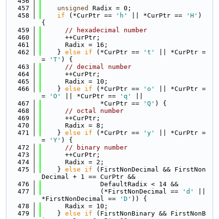
  456
  457
unsigned
 Radix = 0;
  458
if
 (*CurPtr == 
'h'
 || *CurPtr == 
'H'
) 
{
  459
// hexadecimal number
  460
      ++CurPtr;
  461
      Radix = 16;
  462
    } 
else
if
 (*CurPtr == 
't'
 || *CurPtr =
= 
'T'
) {
  463
// decimal number
  464
      ++CurPtr;
  465
      Radix = 10;
  466
    } 
else
if
 (*CurPtr == 
'o'
 || *CurPtr =
= 
'O'
 || *CurPtr == 
'q'
 ||
  467
               *CurPtr == 
'Q'
) {
  468
// octal number
  469
      ++CurPtr;
  470
      Radix = 8;
  471
    } 
else
if
 (*CurPtr == 
'y'
 || *CurPtr =
= 
'Y'
) {
  472
// binary number
  473
      ++CurPtr;
  474
      Radix = 2;
  475
    } 
else
if
 (FirstNonDecimal && FirstNon
Decimal + 1 == CurPtr &&
  476
               DefaultRadix < 14 &&
  477
               (*FirstNonDecimal == 
'd'
 || 
*FirstNonDecimal == 
'D'
)) {
  478
      Radix = 10;
  479
    } 
else
if
 (FirstNonBinary && FirstNonB