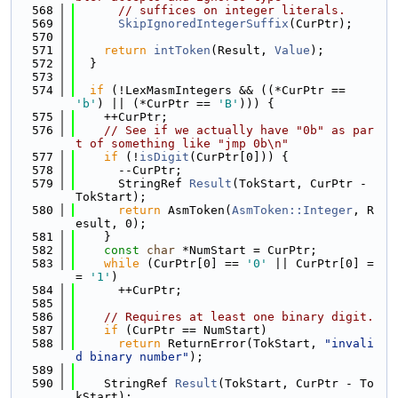
  568
// suffices on integer literals.
  569
SkipIgnoredIntegerSuffix
(CurPtr);
  570
  571
return
intToken
(Result, 
Value
);
  572
  }
  573
  574
if
 (!LexMasmIntegers && ((*CurPtr == 
'b'
) || (*CurPtr == 
'B'
))) {
  575
    ++CurPtr;
  576
// See if we actually have "0b" as par
t of something like "jmp 0b\n"
  577
if
 (!
isDigit
(CurPtr[0])) {
  578
      --CurPtr;
  579
      StringRef 
Result
(TokStart, CurPtr - 
TokStart);
  580
return
 AsmToken(
AsmToken::Integer
, R
esult, 0);
  581
    }
  582
const
char
 *NumStart = CurPtr;
  583
while
 (CurPtr[0] == 
'0'
 || CurPtr[0] =
= 
'1'
)
  584
      ++CurPtr;
  585
  586
// Requires at least one binary digit.
  587
if
 (CurPtr == NumStart)
  588
return
 ReturnError(TokStart, 
"invali
d binary number"
);
  589
  590
    StringRef 
Result
(TokStart, CurPtr - To
kStart);