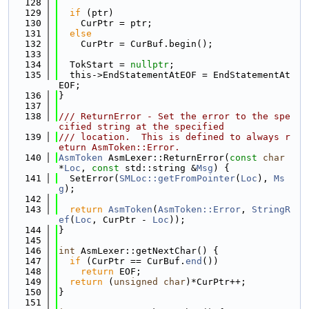
  128
  129
if
 (ptr)
  130
    CurPtr = ptr;
  131
else
  132
    CurPtr = CurBuf.begin();
  133
  134
  TokStart = 
nullptr
;
  135
  this->EndStatementAtEOF = EndStatementAt
EOF;
  136
}
  137
  138
/// ReturnError - Set the error to the spe
cified string at the specified
  139
/// location.  This is defined to always r
eturn AsmToken::Error.
  140
AsmToken
 AsmLexer::ReturnError(
const
char
*
Loc
, 
const
 std::string &
Msg
) {
  141
  SetError(
SMLoc::getFromPointer
(
Loc
), 
Ms
g
);
  142
  143
return
AsmToken
(
AsmToken::Error
, 
StringR
ef
(
Loc
, CurPtr - 
Loc
));
  144
}
  145
  146
int
 AsmLexer::getNextChar() {
  147
if
 (CurPtr == CurBuf.
end
())
  148
return
 EOF;
  149
return
 (
unsigned
char
)*CurPtr++;
  150
}
  151