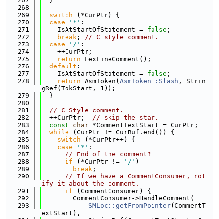
  267
  }
  268
  269
switch
 (*CurPtr) {
  270
case
'*'
:
  271
    IsAtStartOfStatement = 
false
;
  272
break
; 
// C style comment.
  273
case
'/'
:
  274
    ++CurPtr;
  275
return
 LexLineComment();
  276
default
:
  277
    IsAtStartOfStatement = 
false
;
  278
return
 AsmToken(
AsmToken::Slash
, Strin
gRef(TokStart, 1));
  279
  }
  280
  281
// C Style comment.
  282
  ++CurPtr;  
// skip the star.
  283
const
char
 *CommentTextStart = CurPtr;
  284
while
 (CurPtr != CurBuf.end()) {
  285
switch
 (*CurPtr++) {
  286
case
'*'
:
  287
// End of the comment?
  288
if
 (*CurPtr != 
'/'
)
  289
break
;
  290
// If we have a CommentConsumer, not
ify it about the comment.
  291
if
 (CommentConsumer) {
  292
        CommentConsumer->HandleComment(
  293
SMLoc::getFromPointer
(CommentT
extStart),