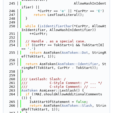
  245
                          AllowHashInIdent
ifier) ||
  246
        *CurPtr == 
'e'
 || *CurPtr == 
'E'
)
  247
return
 LexFloatLiteral();
  248
  }
  249
  250
while
 (
isIdentifierChar
(*CurPtr, AllowAt
InIdentifier, AllowHashInIdentifier))
  251
    ++CurPtr;
  252
  253
// Handle . as a special case.
  254
if
 (CurPtr == TokStart+1 && TokStart[0] 
== 
'.'
)
  255
return
 AsmToken(
AsmToken::Dot
, StringR
ef(TokStart, 1));
  256
  257
return
 AsmToken(
AsmToken::Identifier
, St
ringRef(TokStart, CurPtr - TokStart));
  258
}
  259
  260
/// LexSlash: Slash: /
  261
///           C-Style Comment: /* ... */
  262
///           C-style Comment: // ...
  263
AsmToken
 AsmLexer::LexSlash() {
  264
if
 (!MAI.shouldAllowAdditionalComments
()) {
  265
    IsAtStartOfStatement = 
false
;
  266
return
 AsmToken(
AsmToken::Slash
, Strin
gRef(TokStart, 1));