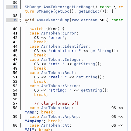
   36
   37
SMRange
AsmToken::getLocRange
()
 const 
{ 
re
turn
SMRange
(
getLoc
(), 
getEndLoc
()); }
   38
   39
void
AsmToken::dump
(
raw_ostream
 &OS)
 const 
{
   40
switch
 (Kind) {
   41
case
AsmToken::Error
:
   42
    OS << 
"error"
;
   43
break
;
   44
case
AsmToken::Identifier
:
   45
    OS << 
"identifier: "
 << 
getString
();
   46
break
;
   47
case
AsmToken::Integer
:
   48
    OS << 
"int: "
 << 
getString
();
   49
break
;
   50
case
AsmToken::Real
:
   51
    OS << 
"real: "
 << 
getString
();
   52
break
;
   53
case
AsmToken::String
:
   54
    OS << 
"string: "
 << 
getString
();
   55
break
;
   56
   57
// clang-format off
   58
case
AsmToken::Amp
:                OS << 
"Amp"
; 
break
;
   59
case
AsmToken::AmpAmp
:             OS << 
"AmpAmp"
; 
break
;
   60
case
AsmToken::At
:                 OS << 
"At"
; 
break
;