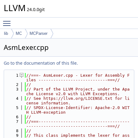
LLVM
24.0.0git
Toggle main menu visibility
lib
MC
MCParser
AsmLexer.cpp
Go to the documentation of this file.
    1
//===- AsmLexer.cpp - Lexer for Assembly F
iles ----------------------------===//
    2
//
    3
// Part of the LLVM Project, under the Apa
che License v2.0 with LLVM Exceptions.
    4
// See https://llvm.org/LICENSE.txt for li
cense information.
    5
// SPDX-License-Identifier: Apache-2.0 WIT
H LLVM-exception
    6
//
    7
//===-------------------------------------
---------------------------------===//
    8
//
    9
// This class implements the lexer for ass