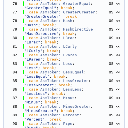
   76
case
AsmToken::GreaterEqual
:       OS << 
"GreaterEqual"
; 
break
;
   77
case
AsmToken::GreaterGreater
:     OS << 
"GreaterGreater"
; 
break
;
   78
case
AsmToken::Hash
:               OS << 
"Hash"
; 
break
;
   79
case
AsmToken::HashDirective
:      OS << 
"HashDirective"
; 
break
;
   80
case
AsmToken::LBrac
:              OS << 
"LBrac"
; 
break
;
   81
case
AsmToken::LCurly
:             OS << 
"LCurly"
; 
break
;
   82
case
AsmToken::LParen
:             OS << 
"LParen"
; 
break
;
   83
case
AsmToken::Less
:               OS << 
"Less"
; 
break
;
   84
case
AsmToken::LessEqual
:          OS << 
"LessEqual"
; 
break
;
   85
case
AsmToken::LessGreater
:        OS << 
"LessGreater"
; 
break
;
   86
case
AsmToken::LessLess
:           OS << 
"LessLess"
; 
break
;
   87
case
AsmToken::Minus
:              OS << 
"Minus"
; 
break
;
   88
case
AsmToken::MinusGreater
:       OS << 
"MinusGreater"
; 
break
;
   89
case
AsmToken::Percent
:            OS << 
"Percent"
; 
break
;
   90
case
AsmToken::Pipe
:               OS << 
"Pipe"
; 
break
;