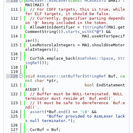
  110
AsmLexer::AsmLexer
(
const
MCAsmInfo
 &MAI) : 
MAI(MAI) {
  111
// For COFF targets, this is true, while 
for ELF targets, it should be false.
  112
// Currently, @specifier parsing depends 
on '@' being included in the token.
  113
  AllowAtInIdentifier = !
StringRef
(MAI.get
CommentString()).
starts_with
(
"@"
) &&
  114
                        MAI.useAtForSpecif
ier();
  115
  LexMotorolaIntegers = MAI.shouldUseMotor
olaIntegers();
  116
  117
  CurTok.emplace_back(
AsmToken::Space
, 
Str
ingRef
());
  118
}
  119
  120
void
AsmLexer::setBuffer
(
StringRef
 Buf, 
co
nst
char
 *ptr,
  121
bool
 EndStatement
AtEOF) {
  122
// Buffer must be NULL-terminated. NULL 
terminator must reside at `Buf.end()`.
  123
// It must be safe to dereference `Buf.e
nd()`.
  124
assert
(*Buf.
end
() == 
'\0'
 &&
  125
"Buffer provided to AsmLexer lack
s null terminator."
);
  126
  127
  CurBuf = Buf;