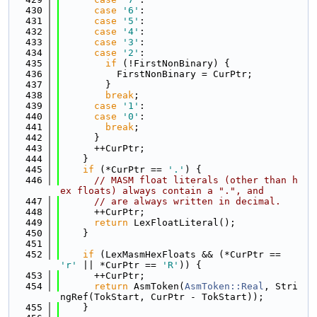
  430
case
'6'
:
  431
case
'5'
:
  432
case
'4'
:
  433
case
'3'
:
  434
case
'2'
:
  435
if
 (!FirstNonBinary) {
  436
          FirstNonBinary = CurPtr;
  437
        }
  438
break
;
  439
case
'1'
:
  440
case
'0'
:
  441
break
;
  442
      }
  443
      ++CurPtr;
  444
    }
  445
if
 (*CurPtr == 
'.'
) {
  446
// MASM float literals (other than h
ex floats) always contain a ".", and
  447
// are always written in decimal.
  448
      ++CurPtr;
  449
return
 LexFloatLiteral();
  450
    }
  451
  452
if
 (LexMasmHexFloats && (*CurPtr == 
'r'
 || *CurPtr == 
'R'
)) {
  453
      ++CurPtr;
  454
return
 AsmToken(
AsmToken::Real
, Stri
ngRef(TokStart, CurPtr - TokStart));
  455
    }