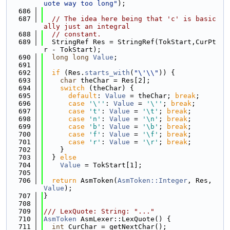
uote way too long"
);
  686
  687
// The idea here being that 'c' is basic
ally just an integral
  688
// constant.
  689
  StringRef Res = StringRef(TokStart,CurPt
r - TokStart);
  690
long
long
Value
;
  691
  692
if
 (Res.
starts_with
(
"\'\\"
)) {
  693
char
 theChar = Res[2];
  694
switch
 (theChar) {
  695
default
: 
Value
 = theChar; 
break
;
  696
case
'\''
: 
Value
 = 
'\''
; 
break
;
  697
case
't'
: 
Value
 = 
'\t'
; 
break
;
  698
case
'n'
: 
Value
 = 
'\n'
; 
break
;
  699
case
'b'
: 
Value
 = 
'\b'
; 
break
;
  700
case
'f'
: 
Value
 = 
'\f'
; 
break
;
  701
case
'r'
: 
Value
 = 
'\r'
; 
break
;
  702
    }
  703
  } 
else
  704
Value
 = TokStart[1];
  705
  706
return
 AsmToken(
AsmToken::Integer
, Res, 
Value
);
  707
}
  708
  709
/// LexQuote: String: "..."
  710
AsmToken
 AsmLexer::LexQuote() {
  711
int
 CurChar = getNextChar();