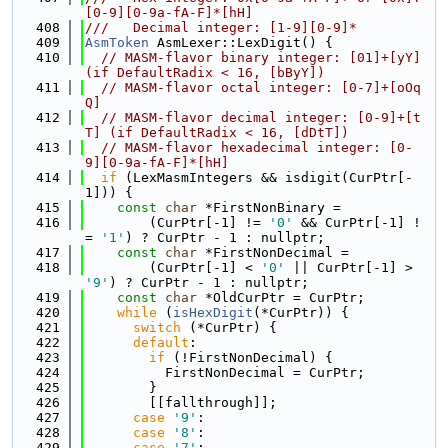
[0-9][0-9a-fA-F]*[hH]
  408
///   Decimal integer: [1-9][0-9]*
  409
AsmToken
 AsmLexer::LexDigit() {
  410
// MASM-flavor binary integer: [01]+[yY] 
(if DefaultRadix < 16, [bByY])
  411
// MASM-flavor octal integer: [0-7]+[oOq
Q]
  412
// MASM-flavor decimal integer: [0-9]+[t
T] (if DefaultRadix < 16, [dDtT])
  413
// MASM-flavor hexadecimal integer: [0-
9][0-9a-fA-F]*[hH]
  414
if
 (LexMasmIntegers && isdigit(CurPtr[-
1])) {
  415
const
char
 *FirstNonBinary =
  416
        (CurPtr[-1] != 
'0'
 && CurPtr[-1] !
= 
'1'
) ? CurPtr - 1 : nullptr;
  417
const
char
 *FirstNonDecimal =
  418
        (CurPtr[-1] < 
'0'
 || CurPtr[-1] > 
'9'
) ? CurPtr - 1 : nullptr;
  419
const
char
 *OldCurPtr = CurPtr;
  420
while
 (
isHexDigit
(*CurPtr)) {
  421
switch
 (*CurPtr) {
  422
default
:
  423
if
 (!FirstNonDecimal) {
  424
          FirstNonDecimal = CurPtr;
  425
        }
  426
        [[fallthrough]];
  427
case
'9'
:
  428
case
'8'
:
  429
case
'7'
: