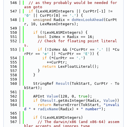
  546
// as they probably would be needed for 
asm goto
  547
if
 (LexHLASMIntegers || CurPtr[-1] != 
'0'
 || CurPtr[0] == 
'.'
) {
  548
unsigned
 Radix = 
doHexLookAhead
(CurPt
r, 10, LexMasmIntegers);
  549
  550
if
 (!LexHLASMIntegers) {
  551
bool
 IsHex = Radix == 16;
  552
// Check for floating point literal
s.
  553
if
 (!IsHex && (*CurPtr == 
'.'
 || *Cu
rPtr == 
'e'
 || *CurPtr == 
'E'
)) {
  554
if
 (*CurPtr == 
'.'
)
  555
          ++CurPtr;
  556
return
 LexFloatLiteral();
  557
      }
  558
    }
  559
  560
    StringRef 
Result
(TokStart, CurPtr - To
kStart);
  561
  562
    APInt 
Value
(128, 0, 
true
);
  563
if
 (
Result
.getAsInteger(Radix, 
Value
))
  564
return
 ReturnError(TokStart, 
"invali
d "
 + 
radixName
(Radix) + 
" number"
);
  565
  566
if
 (!LexHLASMIntegers)
  567
// The darwin/x86 (and x86-64) assem
bler accepts and ignores type