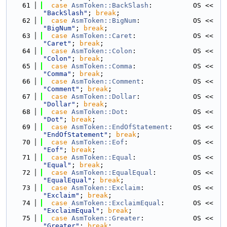
   61
case
AsmToken::BackSlash
:          OS << 
"BackSlash"
; 
break
;
   62
case
AsmToken::BigNum
:             OS << 
"BigNum"
; 
break
;
   63
case
AsmToken::Caret
:              OS << 
"Caret"
; 
break
;
   64
case
AsmToken::Colon
:              OS << 
"Colon"
; 
break
;
   65
case
AsmToken::Comma
:              OS << 
"Comma"
; 
break
;
   66
case
AsmToken::Comment
:            OS << 
"Comment"
; 
break
;
   67
case
AsmToken::Dollar
:             OS << 
"Dollar"
; 
break
;
   68
case
AsmToken::Dot
:                OS << 
"Dot"
; 
break
;
   69
case
AsmToken::EndOfStatement
:     OS << 
"EndOfStatement"
; 
break
;
   70
case
AsmToken::Eof
:                OS << 
"Eof"
; 
break
;
   71
case
AsmToken::Equal
:              OS << 
"Equal"
; 
break
;
   72
case
AsmToken::EqualEqual
:         OS << 
"EqualEqual"
; 
break
;
   73
case
AsmToken::Exclaim
:            OS << 
"Exclaim"
; 
break
;
   74
case
AsmToken::ExclaimEqual
:       OS << 
"ExclaimEqual"
; 
break
;
   75
case
AsmToken::Greater
:            OS << 
"Greater"
; 
break
;