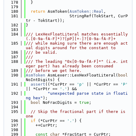
  178
  }
  179
  180
return
 AsmToken(
AsmToken::Real
,
  181
                  StringRef(TokStart, CurP
tr - TokStart));
  182
}
  183
  184
/// LexHexFloatLiteral matches essentially 
(.[0-9a-fA-F]*)?[pP][+-]?[0-9a-fA-F]+
  185
/// while making sure there are enough act
ual digits around for the constant to
  186
/// be valid.
  187
///
  188
/// The leading "0x[0-9a-fA-F]*" (i.e. int
eger part) has already been consumed
  189
/// before we get here.
  190
AsmToken
 AsmLexer::LexHexFloatLiteral(
bool
NoIntDigits) {
  191
assert
((*CurPtr == 
'p'
 || *CurPtr == 
'P'
|| *CurPtr == 
'.'
) &&
  192
"unexpected parse state in floati
ng hex"
);
  193
bool
 NoFracDigits = 
true
;
  194
  195
// Skip the fractional part if there is 
one
  196
if
 (*CurPtr == 
'.'
) {
  197
    ++CurPtr;
  198
  199
const
char
 *FracStart = CurPtr;