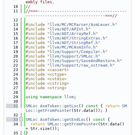
embly files.
   10
//
   11
//===-------------------------------------
---------------------------------===//
   12
   13
#include "
llvm/MC/MCParser/AsmLexer.h
"
   14
#include "
llvm/ADT/APInt.h
"
   15
#include "
llvm/ADT/ArrayRef.h
"
   16
#include "
llvm/ADT/StringExtras.h
"
   17
#include "
llvm/ADT/StringRef.h
"
   18
#include "
llvm/MC/MCAsmInfo.h
"
   19
#include "
llvm/Support/Compiler.h
"
   20
#include "
llvm/Support/SMLoc.h
"
   21
#include "
llvm/Support/SaveAndRestore.h
"
   22
#include "
llvm/Support/raw_ostream.h
"
   23
#include <cassert>
   24
#include <cctype>
   25
#include <cstdio>
   26
#include <cstring>
   27
#include <string>
   28
   29
using namespace 
llvm
;
   30
   31
SMLoc
AsmToken::getLoc
()
 const 
{ 
return
SM
Loc::getFromPointer
(Str.data()); }
   32
   33
SMLoc
AsmToken::getEndLoc
()
 const 
{
   34
return
SMLoc::getFromPointer
(Str.data() 
+ Str.size());
   35
}