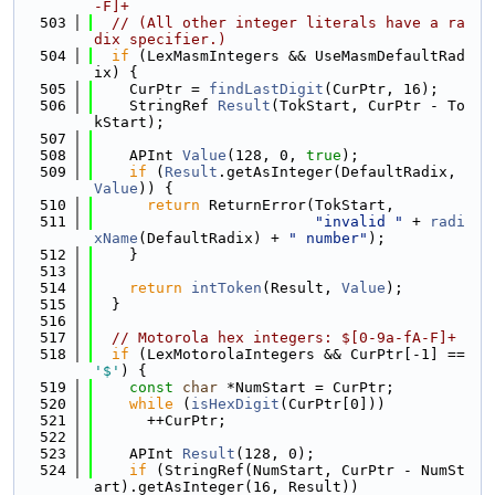
-F]+
  503
// (All other integer literals have a ra
dix specifier.)
  504
if
 (LexMasmIntegers && UseMasmDefaultRad
ix) {
  505
    CurPtr = 
findLastDigit
(CurPtr, 16);
  506
    StringRef 
Result
(TokStart, CurPtr - To
kStart);
  507
  508
    APInt 
Value
(128, 0, 
true
);
  509
if
 (
Result
.getAsInteger(DefaultRadix, 
Value
)) {
  510
return
 ReturnError(TokStart,
  511
"invalid "
 + 
radi
xName
(DefaultRadix) + 
" number"
);
  512
    }
  513
  514
return
intToken
(Result, 
Value
);
  515
  }
  516
  517
// Motorola hex integers: $[0-9a-fA-F]+
  518
if
 (LexMotorolaIntegers && CurPtr[-1] == 
'$'
) {
  519
const
char
 *NumStart = CurPtr;
  520
while
 (
isHexDigit
(CurPtr[0]))
  521
      ++CurPtr;
  522
  523
    APInt 
Result
(128, 0);
  524
if
 (StringRef(NumStart, CurPtr - NumSt
art).getAsInteger(16, Result))