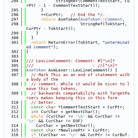
  294
            StringRef(CommentTextStart, Cu
rPtr - 1 - CommentTextStart));
  295
      }
  296
      ++CurPtr;   
// End the */.
  297
return
 AsmToken(
AsmToken::Comment
,
  298
                      StringRef(TokStart, 
CurPtr - TokStart));
  299
    }
  300
  }
  301
return
 ReturnError(TokStart, 
"unterminat
ed comment"
);
  302
}
  303
  304
/// LexLineComment: Comment: #[^\n]*
  305
///                        : //[^\n]*
  306
AsmToken
 AsmLexer::LexLineComment() {
  307
// Mark This as an end of statement with 
a body of the
  308
// comment. While it would be nicer to l
eave this two tokens,
  309
// backwards compatability with TargetPa
rsers makes keeping this in this form
  310
// better.
  311
const
char
 *CommentTextStart = CurPtr;
  312
int
 CurChar = getNextChar();
  313
while
 (CurChar != 
'\n'
 && CurChar != 
'\r'
 && CurChar != EOF)
  314
    CurChar = getNextChar();
  315
const
char
 *NewlinePtr = CurPtr;
  316
if
 (CurChar == 
'\r'
 && CurPtr != CurBuf.