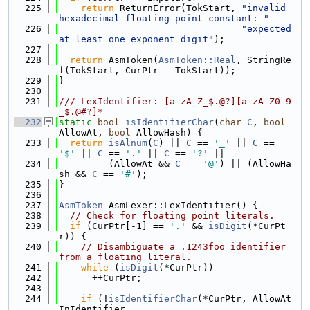
  225
return
 ReturnError(TokStart, 
"invalid 
hexadecimal floating-point constant: "
  226
"expected 
at least one exponent digit"
);
  227
  228
return
 AsmToken(
AsmToken::Real
, StringRe
f(TokStart, CurPtr - TokStart));
  229
}
  230
  231
/// LexIdentifier: [a-zA-Z_$.@?][a-zA-Z0-9
_$.@#?]*
  232
static
bool
isIdentifierChar
(
char
C
, 
bool
AllowAt, 
bool
 AllowHash) {
  233
return
isAlnum
(
C
) || 
C
 == 
'_'
 || 
C
 == 
'$'
 || 
C
 == 
'.'
 || 
C
 == 
'?'
 ||
  234
         (AllowAt && 
C
 == 
'@'
) || (AllowHa
sh && 
C
 == 
'#'
);
  235
}
  236
  237
AsmToken
 AsmLexer::LexIdentifier() {
  238
// Check for floating point literals.
  239
if
 (CurPtr[-1] == 
'.'
 && 
isDigit
(*CurPt
r)) {
  240
// Disambiguate a .1243foo identifier 
from a floating literal.
  241
while
 (
isDigit
(*CurPtr))
  242
      ++CurPtr;
  243
  244
if
 (!
isIdentifierChar
(*CurPtr, AllowAt
InIdentifier,