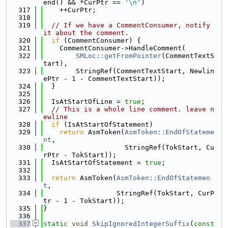
end() && *CurPtr == 
'\n'
)
  317
    ++CurPtr;
  318
  319
// If we have a CommentConsumer, notify 
it about the comment.
  320
if
 (CommentConsumer) {
  321
    CommentConsumer->HandleComment(
  322
SMLoc::getFromPointer
(CommentTextS
tart),
  323
        StringRef(CommentTextStart, Newlin
ePtr - 1 - CommentTextStart));
  324
  }
  325
  326
  IsAtStartOfLine = 
true
;
  327
// This is a whole line comment. leave n
ewline
  328
if
 (IsAtStartOfStatement)
  329
return
 AsmToken(
AsmToken::EndOfStateme
nt
,
  330
                    StringRef(TokStart, Cu
rPtr - TokStart));
  331
  IsAtStartOfStatement = 
true
;
  332
  333
return
 AsmToken(
AsmToken::EndOfStatemen
t
,
  334
                  StringRef(TokStart, CurP
tr - 1 - TokStart));
  335
}
  336
  337
static
void
SkipIgnoredIntegerSuffix
(
const