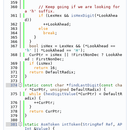
  359
  360
// Keep going if we are looking for 
a 'h' suffix.
  361
if
 (LexHex && 
isHexDigit
(*LookAhea
d))
  362
        ++LookAhead;
  363
else
  364
break
;
  365
    }
  366
  }
  367
bool
 isHex = LexHex && (*LookAhead == 
'h'
 || *LookAhead == 
'H'
);
  368
  CurPtr = isHex || !FirstNonDec ? LookAhe
ad : FirstNonDec;
  369
if
 (isHex)
  370
return
 16;
  371
return
 DefaultRadix;
  372
}
  373
  374
static
const
char
 *
findLastDigit
(
const
cha
r
 *CurPtr, 
unsigned
 DefaultRadix) {
  375
while
 (
hexDigitValue
(*CurPtr) < DefaultR
adix) {
  376
    ++CurPtr;
  377
  }
  378
return
 CurPtr;
  379
}
  380
  381
static
AsmToken
intToken
(
StringRef
Ref
, 
AP
Int
 &
Value
) {