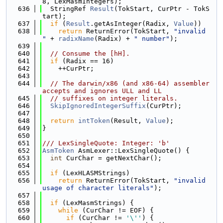
8, LexMasmIntegers);
  636
  StringRef 
Result
(TokStart, CurPtr - TokS
tart);
  637
if
 (
Result
.getAsInteger(Radix, 
Value
))
  638
return
 ReturnError(TokStart, 
"invalid 
"
 + 
radixName
(Radix) + 
" number"
);
  639
  640
// Consume the [hH].
  641
if
 (Radix == 16)
  642
    ++CurPtr;
  643
  644
// The darwin/x86 (and x86-64) assembler 
accepts and ignores ULL and LL
  645
// suffixes on integer literals.
  646
SkipIgnoredIntegerSuffix
(CurPtr);
  647
  648
return
intToken
(Result, 
Value
);
  649
}
  650
  651
/// LexSingleQuote: Integer: 'b'
  652
AsmToken
 AsmLexer::LexSingleQuote() {
  653
int
 CurChar = getNextChar();
  654
  655
if
 (LexHLASMStrings)
  656
return
 ReturnError(TokStart, 
"invalid 
usage of character literals"
);
  657
  658
if
 (LexMasmStrings) {
  659
while
 (CurChar != EOF) {
  660
if
 (CurChar != 
'\''
) {