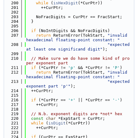
  200
while
 (
isHexDigit
(*CurPtr))
  201
      ++CurPtr;
  202
  203
    NoFracDigits = CurPtr == FracStart;
  204
  }
  205
  206
if
 (NoIntDigits && NoFracDigits)
  207
return
 ReturnError(TokStart, 
"invalid 
hexadecimal floating-point constant: "
  208
"expected 
at least one significand digit"
);
  209
  210
// Make sure we do have some kind of pro
per exponent part
  211
if
 (*CurPtr != 
'p'
 && *CurPtr != 
'P'
)
  212
return
 ReturnError(TokStart, 
"invalid 
hexadecimal floating-point constant: "
  213
"expected 
exponent part 'p'"
);
  214
  ++CurPtr;
  215
  216
if
 (*CurPtr == 
'+'
 || *CurPtr == 
'-'
)
  217
    ++CurPtr;
  218
  219
// N.b. exponent digits are *not* hex
  220
const
char
 *ExpStart = CurPtr;
  221
while
 (
isDigit
(*CurPtr))
  222
    ++CurPtr;
  223
  224
if
 (CurPtr == ExpStart)