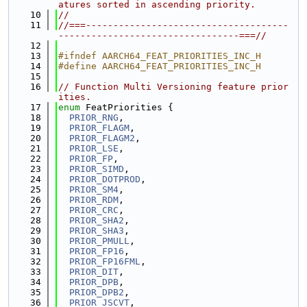
atures sorted in ascending priority.
   10
//
   11
//===-------------------------------------
---------------------------------===//
   12
   13
#ifndef AARCH64_FEAT_PRIORITIES_INC_H
   14
#define AARCH64_FEAT_PRIORITIES_INC_H
   15
   16
// Function Multi Versioning feature prior
ities.
   17
enum
 FeatPriorities {
   18
PRIOR_RNG
,
   19
PRIOR_FLAGM
,
   20
PRIOR_FLAGM2
,
   21
PRIOR_LSE
,
   22
PRIOR_FP
,
   23
PRIOR_SIMD
,
   24
PRIOR_DOTPROD
,
   25
PRIOR_SM4
,
   26
PRIOR_RDM
,
   27
PRIOR_CRC
,
   28
PRIOR_SHA2
,
   29
PRIOR_SHA3
,
   30
PRIOR_PMULL
,
   31
PRIOR_FP16
,
   32
PRIOR_FP16FML
,
   33
PRIOR_DIT
,
   34
PRIOR_DPB
,
   35
PRIOR_DPB2
,
   36
PRIOR_JSCVT
,