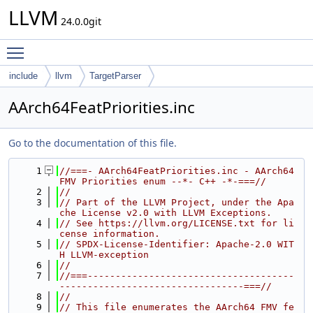
LLVM
24.0.0git
Toggle main menu visibility
include
llvm
TargetParser
AArch64FeatPriorities.inc
Go to the documentation of this file.
    1
//===- AArch64FeatPriorities.inc - AArch64 
FMV Priorities enum --*- C++ -*-===//
    2
//
    3
// Part of the LLVM Project, under the Apa
che License v2.0 with LLVM Exceptions.
    4
// See https://llvm.org/LICENSE.txt for li
cense information.
    5
// SPDX-License-Identifier: Apache-2.0 WIT
H LLVM-exception
    6
//
    7
//===-------------------------------------
---------------------------------===//
    8
//
    9
// This file enumerates the AArch64 FMV fe