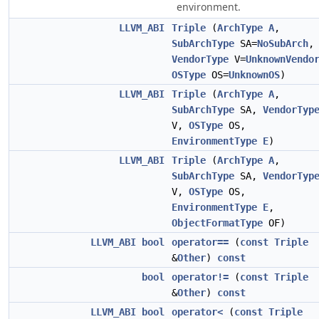
environment.
LLVM_ABI
Triple
(
ArchType
A
,
SubArchType
SA=
NoSubArch
,
VendorType
V=
UnknownVendo
OSType
OS=
UnknownOS
)
LLVM_ABI
Triple
(
ArchType
A
,
SubArchType
SA,
VendorTyp
V,
OSType
OS,
EnvironmentType
E
)
LLVM_ABI
Triple
(
ArchType
A
,
SubArchType
SA,
VendorTyp
V,
OSType
OS,
EnvironmentType
E
,
ObjectFormatType
OF)
LLVM_ABI
bool
operator==
(
const
Triple
&
Other
)
const
bool
operator!=
(
const
Triple
&
Other
)
const
LLVM_ABI
bool
operator<
(
const
Triple