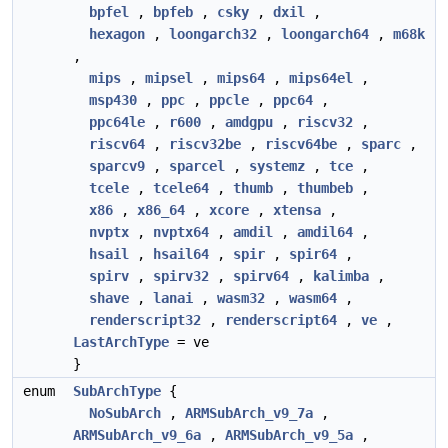
bpfel
,
bpfeb
,
csky
,
dxil
,
hexagon
,
loongarch32
,
loongarch64
,
m68k
,
mips
,
mipsel
,
mips64
,
mips64el
,
msp430
,
ppc
,
ppcle
,
ppc64
,
ppc64le
,
r600
,
amdgpu
,
riscv32
,
riscv64
,
riscv32be
,
riscv64be
,
sparc
,
sparcv9
,
sparcel
,
systemz
,
tce
,
tcele
,
tcele64
,
thumb
,
thumbeb
,
x86
,
x86_64
,
xcore
,
xtensa
,
nvptx
,
nvptx64
,
amdil
,
amdil64
,
hsail
,
hsail64
,
spir
,
spir64
,
spirv
,
spirv32
,
spirv64
,
kalimba
,
shave
,
lanai
,
wasm32
,
wasm64
,
renderscript32
,
renderscript64
,
ve
,
LastArchType
= ve
}
enum
SubArchType
{
NoSubArch
,
ARMSubArch_v9_7a
,
ARMSubArch_v9_6a
,
ARMSubArch_v9_5a
,