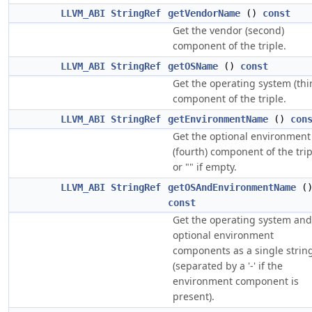
LLVM_ABI
StringRef
getVendorName
()
const
Get the vendor (second)
component of the triple.
LLVM_ABI
StringRef
getOSName
()
const
Get the operating system (thi
component of the triple.
LLVM_ABI
StringRef
getEnvironmentName
()
con
Get the optional environment
(fourth) component of the trip
or "" if empty.
LLVM_ABI
StringRef
getOSAndEnvironmentName
(
const
Get the operating system and
optional environment
components as a single strin
(separated by a '-' if the
environment component is
present).