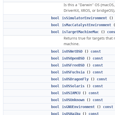
Is this a "Darwin" OS (macOS,
DriverKit, XROS, or bridgeOS)
bool
isSimulatorEnvironment
(
bool
isMacCatalystEnvironment
bool
isTargetMachineMac
()
con
Returns true for targets that
machine.
bool
isOSNetBSD
()
const
bool
isOSOpenBSD
()
const
bool
isOSFreeBSD
()
const
bool
isOSFuchsia
()
const
bool
isOSDragonFly
()
const
bool
isOSSolaris
()
const
bool
isOSIAMCU
()
const
bool
isOSUnknown
()
const
bool
isGNUEnvironment
()
const
bool
isOSHaiku
()
const