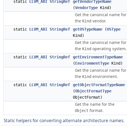
static
LLVM_ABI
StringRef
getVendorTypeName
(
VendorType
Kind)
Get the canonical name for
the
vendor.
Kind
static
LLVM_ABI
StringRef
getOSTypeName
(
OSType
Kind)
Get the canonical name for
the
operating system.
Kind
static
LLVM_ABI
StringRef
getEnvironmentTypeName
(
EnvironmentType
Kind)
Get the canonical name for
the
environment.
Kind
static
LLVM_ABI
StringRef
getObjectFormatTypeName
(
ObjectFormatType
ObjectFormat)
Get the name for the
format.
Object
Static helpers for converting alternate architecture names.