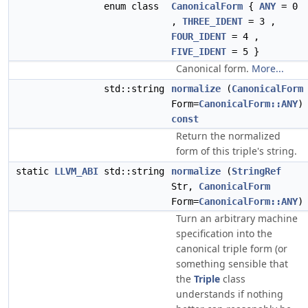
enum class
CanonicalForm
{
ANY
= 0
,
THREE_IDENT
= 3 ,
FOUR_IDENT
= 4 ,
FIVE_IDENT
= 5 }
Canonical form.
More...
std::string
normalize
(
CanonicalForm
Form=
CanonicalForm::ANY
)
const
Return the normalized
form of this triple's string.
static
LLVM_ABI
std::string
normalize
(
StringRef
Str,
CanonicalForm
Form=
CanonicalForm::ANY
)
Turn an arbitrary machine
specification into the
canonical triple form (or
something sensible that
the
Triple
class
understands if nothing