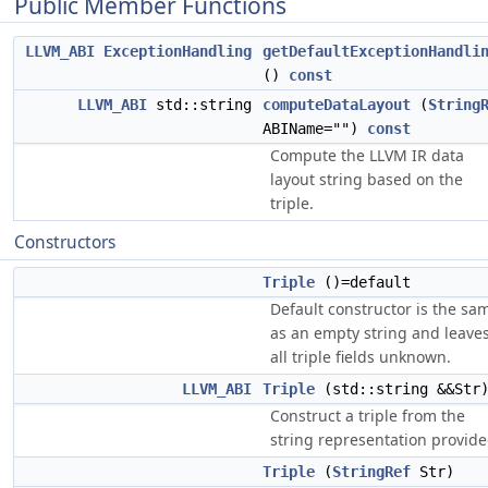
Public Member Functions
LLVM_ABI
ExceptionHandling
getDefaultExceptionHandli
()
const
LLVM_ABI
std::string
computeDataLayout
(
String
ABIName="")
const
Compute the LLVM IR data
layout string based on the
triple.
Constructors
Triple
()=default
Default constructor is the sa
as an empty string and leave
all triple fields unknown.
LLVM_ABI
Triple
(std::string &&Str
Construct a triple from the
string representation provide
Triple
(
StringRef
Str)