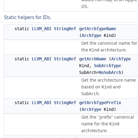
OS.
Static helpers for IDs.
static
LLVM_ABI
StringRef
getArchTypeName
(
ArchType
Kind)
Get the canonical name for
the
architecture.
Kind
static
LLVM_ABI
StringRef
getArchName
(
ArchType
Kind,
SubArchType
SubArch=
NoSubArch
)
Get the architecture name
based on
and
Kind
.
SubArch
static
LLVM_ABI
StringRef
getArchTypePrefix
(
ArchType
Kind)
Get the "prefix" canonical
name for the
Kind
architecture.