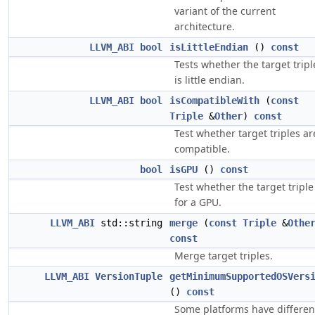
variant of the current
architecture.
LLVM_ABI
bool
isLittleEndian
()
const
Tests whether the target tripl
is little endian.
LLVM_ABI
bool
isCompatibleWith
(
const
Triple
&
Other
)
const
Test whether target triples ar
compatible.
bool
isGPU
()
const
Test whether the target triple
for a GPU.
LLVM_ABI
std::string
merge
(
const
Triple
&
Othe
const
Merge target triples.
LLVM_ABI
VersionTuple
getMinimumSupportedOSVers
()
const
Some platforms have differen