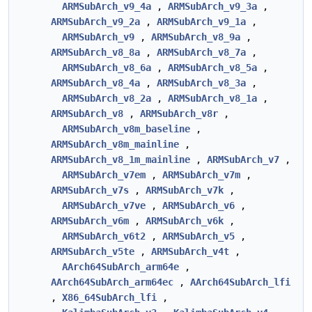
ARMSubArch_v9_4a
,
ARMSubArch_v9_3a
,
ARMSubArch_v9_2a
,
ARMSubArch_v9_1a
,
ARMSubArch_v9
,
ARMSubArch_v8_9a
,
ARMSubArch_v8_8a
,
ARMSubArch_v8_7a
,
ARMSubArch_v8_6a
,
ARMSubArch_v8_5a
,
ARMSubArch_v8_4a
,
ARMSubArch_v8_3a
,
ARMSubArch_v8_2a
,
ARMSubArch_v8_1a
,
ARMSubArch_v8
,
ARMSubArch_v8r
,
ARMSubArch_v8m_baseline
,
ARMSubArch_v8m_mainline
,
ARMSubArch_v8_1m_mainline
,
ARMSubArch_v7
,
ARMSubArch_v7em
,
ARMSubArch_v7m
,
ARMSubArch_v7s
,
ARMSubArch_v7k
,
ARMSubArch_v7ve
,
ARMSubArch_v6
,
ARMSubArch_v6m
,
ARMSubArch_v6k
,
ARMSubArch_v6t2
,
ARMSubArch_v5
,
ARMSubArch_v5te
,
ARMSubArch_v4t
,
AArch64SubArch_arm64e
,
AArch64SubArch_arm64ec
,
AArch64SubArch_lfi
,
X86_64SubArch_lfi
,