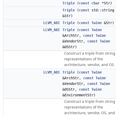
Triple
(
const
char
*Str)
Triple
(
const
std::string
&Str)
LLVM_ABI
Triple
(
const
Twine
&Str)
LLVM_ABI
Triple
(
const
Twine
&ArchStr,
const
Twine
&VendorStr,
const
Twine
&OSStr)
Construct a triple from string
representations of the
architecture, vendor, and OS.
LLVM_ABI
Triple
(
const
Twine
&ArchStr,
const
Twine
&VendorStr,
const
Twine
&OSStr,
const
Twine
&EnvironmentStr)
Construct a triple from string
representations of the
architecture, vendor, OS, and