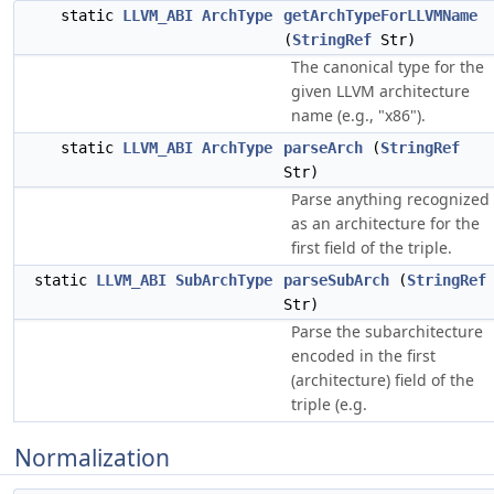
static
LLVM_ABI
ArchType
getArchTypeForLLVMName
(
StringRef
Str)
The canonical type for the
given LLVM architecture
name (e.g., "x86").
static
LLVM_ABI
ArchType
parseArch
(
StringRef
Str)
Parse anything recognized
as an architecture for the
first field of the triple.
static
LLVM_ABI
SubArchType
parseSubArch
(
StringRef
Str)
Parse the subarchitecture
encoded in the first
(architecture) field of the
triple (e.g.
Normalization