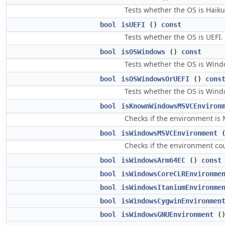
Tests whether the OS is Haiku
bool
isUEFI
()
const
Tests whether the OS is UEFI.
bool
isOSWindows
()
const
Tests whether the OS is Wind
bool
isOSWindowsOrUEFI
()
cons
Tests whether the OS is Wind
bool
isKnownWindowsMSVCEnviron
Checks if the environment is
bool
isWindowsMSVCEnvironment
Checks if the environment co
bool
isWindowsArm64EC
()
const
bool
isWindowsCoreCLREnvironme
bool
isWindowsItaniumEnvironme
bool
isWindowsCygwinEnvironmen
bool
isWindowsGNUEnvironment
(