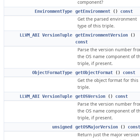
component?
EnvironmentType
getEnvironment
()
const
Get the parsed environment
type of this triple.
LLVM_ABI
VersionTuple
getEnvironmentVersion
()
const
Parse the version number fr
the OS name component of t
triple, if present.
ObjectFormatType
getObjectFormat
()
const
Get the object format for this
triple.
LLVM_ABI
VersionTuple
getOSVersion
()
const
Parse the version number fr
the OS name component of t
triple, if present.
unsigned
getOSMajorVersion
()
cons
Return just the major version