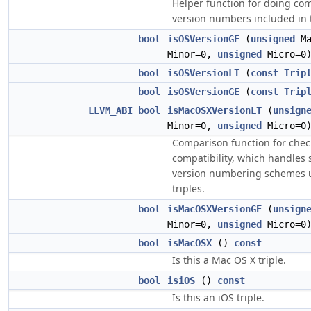
Helper function for doing co
version numbers included in t
bool
isOSVersionGE
(
unsigned
Ma
Minor=0,
unsigned
Micro=0
bool
isOSVersionLT
(
const
Trip
bool
isOSVersionGE
(
const
Trip
LLVM_ABI
bool
isMacOSXVersionLT
(
unsign
Minor=0,
unsigned
Micro=0
Comparison function for chec
compatibility, which handles
version numbering schemes u
triples.
bool
isMacOSXVersionGE
(
unsign
Minor=0,
unsigned
Micro=0
bool
isMacOSX
()
const
Is this a Mac OS X triple.
bool
isiOS
()
const
Is this an iOS triple.