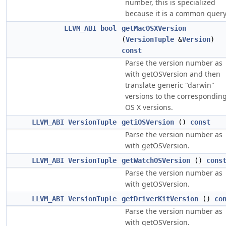
number, this is specialized
because it is a common query
LLVM_ABI
bool
getMacOSXVersion
(
VersionTuple
&
Version
)
const
Parse the version number as
with getOSVersion and then
translate generic "darwin"
versions to the correspondin
OS X versions.
LLVM_ABI
VersionTuple
getiOSVersion
()
const
Parse the version number as
with getOSVersion.
LLVM_ABI
VersionTuple
getWatchOSVersion
()
cons
Parse the version number as
with getOSVersion.
LLVM_ABI
VersionTuple
getDriverKitVersion
()
co
Parse the version number as
with getOSVersion.