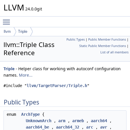
LLVM
24.0.0git
Toggle main menu visibility
llvm
Triple
Public Types
|
Public Member Functions
|
llvm::Triple Class
Static Public Member Functions
|
Reference
List of all members
Triple
- Helper class for working with autoconf configuration
names.
More...
#include "
llvm/TargetParser/Triple.h
"
Public Types
enum
ArchType
{
UnknownArch
,
arm
,
armeb
,
aarch64
,
aarch64_be
,
aarch64_32
,
arc
,
avr
,