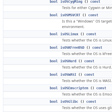
bool
isOSCygMing
()
const
Tests for either Cygwin or M
bool
isOSMSVCRT
()
const
Is this a "Windows" OS target
environment.
bool
isOSLinux
()
const
Tests whether the OS is Linux
bool
isOSKFreeBSD
()
const
Tests whether the OS is kFre
bool
isOSHurd
()
const
Tests whether the OS is Hurd.
bool
isOSWASI
()
const
Tests whether the OS is WASI.
bool
isOSEmscripten
()
const
Tests whether the OS is Emsc
bool
isOSGlibc
()
const
Tests whether the OS uses gli