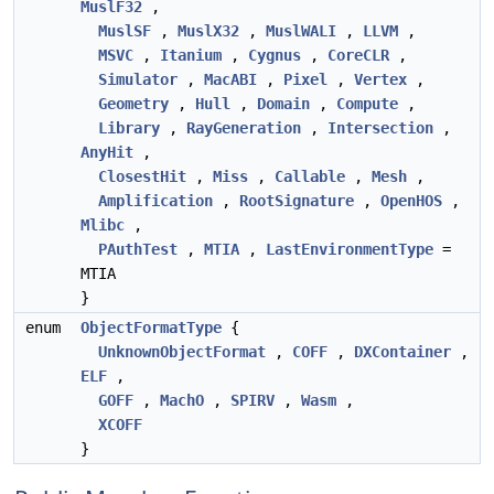
MuslF32
,
MuslSF
,
MuslX32
,
MuslWALI
,
LLVM
,
MSVC
,
Itanium
,
Cygnus
,
CoreCLR
,
Simulator
,
MacABI
,
Pixel
,
Vertex
,
Geometry
,
Hull
,
Domain
,
Compute
,
Library
,
RayGeneration
,
Intersection
,
AnyHit
,
ClosestHit
,
Miss
,
Callable
,
Mesh
,
Amplification
,
RootSignature
,
OpenHOS
,
Mlibc
,
PAuthTest
,
MTIA
,
LastEnvironmentType
=
MTIA
}
enum
ObjectFormatType
{
UnknownObjectFormat
,
COFF
,
DXContainer
,
ELF
,
GOFF
,
MachO
,
SPIRV
,
Wasm
,
XCOFF
}