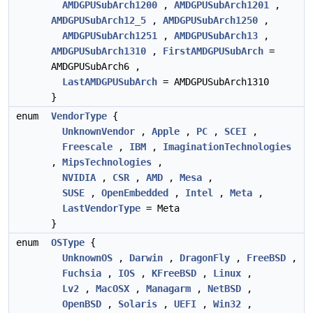
AMDGPUSubArch1200
,
AMDGPUSubArch1201
,
AMDGPUSubArch12_5
,
AMDGPUSubArch1250
,
AMDGPUSubArch1251
,
AMDGPUSubArch13
,
AMDGPUSubArch1310
,
FirstAMDGPUSubArch
=
AMDGPUSubArch6 ,
LastAMDGPUSubArch
= AMDGPUSubArch1310
}
enum
VendorType
{
UnknownVendor
,
Apple
,
PC
,
SCEI
,
Freescale
,
IBM
,
ImaginationTechnologies
,
MipsTechnologies
,
NVIDIA
,
CSR
,
AMD
,
Mesa
,
SUSE
,
OpenEmbedded
,
Intel
,
Meta
,
LastVendorType
= Meta
}
enum
OSType
{
UnknownOS
,
Darwin
,
DragonFly
,
FreeBSD
,
Fuchsia
,
IOS
,
KFreeBSD
,
Linux
,
Lv2
,
MacOSX
,
Managarm
,
NetBSD
,
OpenBSD
,
Solaris
,
UEFI
,
Win32
,