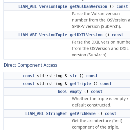
LLVM_ABI
VersionTuple
getVulkanVersion
()
const
Parse the Vulkan version
number from the OSVersion 
SPIR-V version (SubArch).
LLVM_ABI
VersionTuple
getDXILVersion
()
const
Parse the DXIL version numb
from the OSVersion and DXIL
version (SubArch).
Direct Component Access
const
std::string &
str
()
const
const
std::string &
getTriple
()
const
bool
empty
()
const
Whether the triple is empty /
default constructed.
LLVM_ABI
StringRef
getArchName
()
const
Get the architecture (first)
component of the triple.