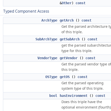
&
Other
)
const
Typed Component Access
ArchType
getArch
()
const
Get the parsed architecture t
of this triple.
SubArchType
getSubArch
()
const
get the parsed subarchitectu
type for this triple.
VendorType
getVendor
()
const
Get the parsed vendor type o
this triple.
OSType
getOS
()
const
Get the parsed operating
system type of this triple.
bool
hasEnvironment
()
const
Does this triple have the
optional environment (fourth)