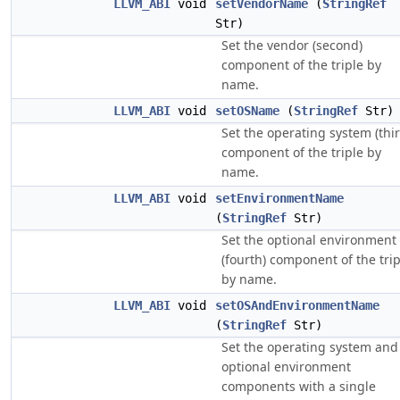
LLVM_ABI
void
setVendorName
(
StringRef
Str)
Set the vendor (second)
component of the triple by
name.
LLVM_ABI
void
setOSName
(
StringRef
Str)
Set the operating system (thir
component of the triple by
name.
LLVM_ABI
void
setEnvironmentName
(
StringRef
Str)
Set the optional environment
(fourth) component of the trip
by name.
LLVM_ABI
void
setOSAndEnvironmentName
(
StringRef
Str)
Set the operating system and
optional environment
components with a single