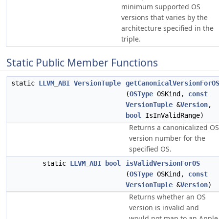
minimum supported OS
versions that varies by the
architecture specified in the
triple.
Static Public Member Functions
static
LLVM_ABI
VersionTuple
getCanonicalVersionForO
(
OSType
OSKind,
const
VersionTuple
&
Version
,
bool
IsInValidRange)
Returns a canonicalized OS
version number for the
specified OS.
static
LLVM_ABI
bool
isValidVersionForOS
(
OSType
OSKind,
const
VersionTuple
&
Version
)
Returns whether an OS
version is invalid and
would not map to an Apple