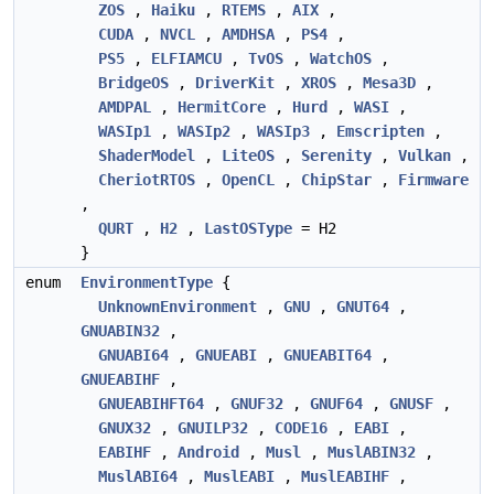
ZOS
,
Haiku
,
RTEMS
,
AIX
,
CUDA
,
NVCL
,
AMDHSA
,
PS4
,
PS5
,
ELFIAMCU
,
TvOS
,
WatchOS
,
BridgeOS
,
DriverKit
,
XROS
,
Mesa3D
,
AMDPAL
,
HermitCore
,
Hurd
,
WASI
,
WASIp1
,
WASIp2
,
WASIp3
,
Emscripten
,
ShaderModel
,
LiteOS
,
Serenity
,
Vulkan
,
CheriotRTOS
,
OpenCL
,
ChipStar
,
Firmware
,
QURT
,
H2
,
LastOSType
= H2
}
enum
EnvironmentType
{
UnknownEnvironment
,
GNU
,
GNUT64
,
GNUABIN32
,
GNUABI64
,
GNUEABI
,
GNUEABIT64
,
GNUEABIHF
,
GNUEABIHFT64
,
GNUF32
,
GNUF64
,
GNUSF
,
GNUX32
,
GNUILP32
,
CODE16
,
EABI
,
EABIHF
,
Android
,
Musl
,
MuslABIN32
,
MuslABI64
,
MuslEABI
,
MuslEABIHF
,