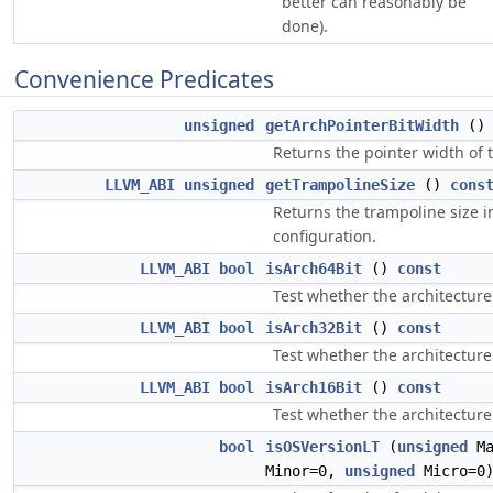
better can reasonably be
done).
Convenience Predicates
unsigned
getArchPointerBitWidth
(
Returns the pointer width of t
LLVM_ABI
unsigned
getTrampolineSize
()
cons
Returns the trampoline size in
configuration.
LLVM_ABI
bool
isArch64Bit
()
const
Test whether the architecture 
LLVM_ABI
bool
isArch32Bit
()
const
Test whether the architecture 
LLVM_ABI
bool
isArch16Bit
()
const
Test whether the architecture 
bool
isOSVersionLT
(
unsigned
Ma
Minor=0,
unsigned
Micro=0