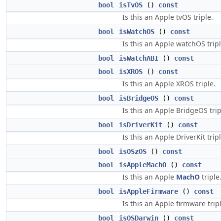
bool
isTvOS
()
const
Is this an Apple tvOS triple.
bool
isWatchOS
()
const
Is this an Apple watchOS tripl
bool
isWatchABI
()
const
bool
isXROS
()
const
Is this an Apple XROS triple.
bool
isBridgeOS
()
const
Is this an Apple BridgeOS trip
bool
isDriverKit
()
const
Is this an Apple DriverKit tripl
bool
isOSzOS
()
const
bool
isAppleMachO
()
const
Is this an Apple
MachO
triple
bool
isAppleFirmware
()
const
Is this an Apple firmware trip
bool
isOSDarwin
()
const