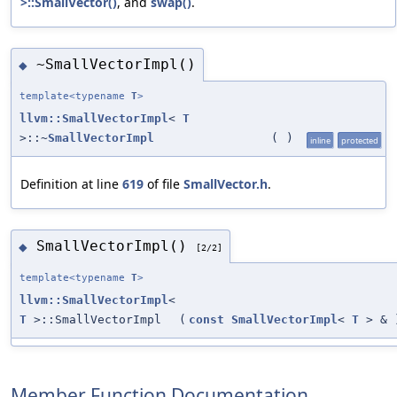
>::SmallVector()
, and
swap()
.
~SmallVectorImpl()
◆
template<typename
T
>
llvm::SmallVectorImpl
<
T
>::~
SmallVectorImpl
(
)
inline
protected
Definition at line
619
of file
SmallVector.h
.
SmallVectorImpl()
◆
[2/2]
template<typename
T
>
llvm::SmallVectorImpl
<
T
>::SmallVectorImpl
(
const
SmallVectorImpl
<
T
> &
Member Function Documentation