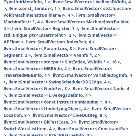
TypeUnitMetaInfo, 1 >
,
llvm::SmallVector< LiveRegsDVInfo, 4
>
,
llvm::const_iterator<, 1 >
,
llvm::SmallVector< std::function<
void(MachineInstrBuilder &)>, 4 >
,
llvm::SmallVector<
MachineInstr *, 4 >
,
llvm::SmallVector< MachineInstrBuilder,
4 >
,
llvm::SmallVector< Register, 1 >
,
llvm::SmallVector<
std::unique_ptr< InsertPoint >, 2 >
,
llvm::SmallVector<
APFloat >
,
llvm::SmallVector< IndexPair, 4 >
,
llvm::SmallVector< ParamLocs, 8 >
,
llvm::SmallVector<
Segment, 2 >
,
llvm::SmallVector< VNInfo *, 2 >
,
llvm::SmallVector< std::pair< SlotIndex, VNInfo * >, 16 >
,
llvm::SmallVector< MBBInfo, 4 >
,
llvm::SmallVector<
TraversedMBBInfo, 4 >
,
llvm::SmallVector< VariableDbgInfo, 4
>
,
llvm::SmallVector< SwingSchedulerDDGEdge, 4 >
,
llvm::SmallVector< NodeSet, 8 >
,
llvm::SmallVector< Node, 4
>
,
llvm::SmallVector< LiveRegsDefInfo, 4 >
,
llvm::SmallVector< const InstructionMapping *, 4 >
,
llvm::SmallVector< UnderlyingObject, 4 >
,
llvm::SmallVector<
Location, 8 >
,
llvm::SmallVector< LiveOutReg, 8 >
,
llvm::SmallVector< BitTestCase, 3 >
,
llvm::SmallVector<
SwitchWorkListItem, 4 >
,
llvm::SmallVector< ConstraintPair
>
,
llvm::SmallVector< BTF::BPFLineInfo, 0 >
,