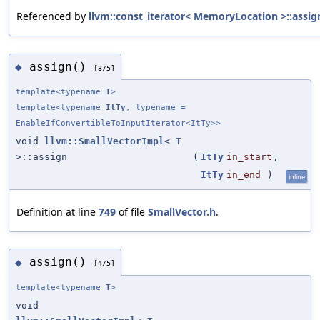
Referenced by
llvm::const_iterator< MemoryLocation >::assig
assign()
◆
[3/5]
template<typename
T
>
template<typename
ItTy
, typename =
EnableIfConvertibleToInputIterator<ItTy>>
void
llvm::SmallVectorImpl
<
T
>::assign
(
ItTy
in_start
,
ItTy
in_end
)
inline
Definition at line
749
of file
SmallVector.h
.
assign()
◆
[4/5]
template<typename
T
>
void