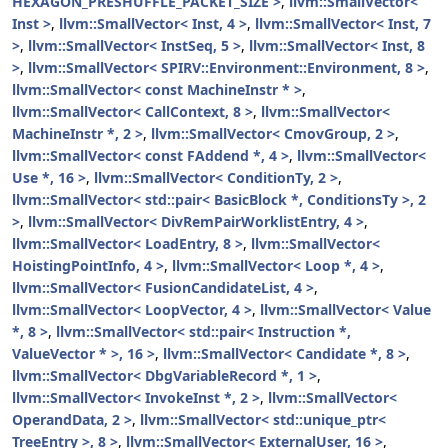
HEXAGON_PRESHUFFLE_PACKET_SIZE >
,
llvm::SmallVector<
Inst >
,
llvm::SmallVector< Inst, 4 >
,
llvm::SmallVector< Inst, 7
>
,
llvm::SmallVector< InstSeq, 5 >
,
llvm::SmallVector< Inst, 8
>
,
llvm::SmallVector< SPIRV::Environment::Environment, 8 >
,
llvm::SmallVector< const MachineInstr * >
,
llvm::SmallVector< CallContext, 8 >
,
llvm::SmallVector<
MachineInstr *, 2 >
,
llvm::SmallVector< CmovGroup, 2 >
,
llvm::SmallVector< const FAddend *, 4 >
,
llvm::SmallVector<
Use *, 16 >
,
llvm::SmallVector< ConditionTy, 2 >
,
llvm::SmallVector< std::pair< BasicBlock *, ConditionsTy >, 2
>
,
llvm::SmallVector< DivRemPairWorklistEntry, 4 >
,
llvm::SmallVector< LoadEntry, 8 >
,
llvm::SmallVector<
HoistingPointInfo, 4 >
,
llvm::SmallVector< Loop *, 4 >
,
llvm::SmallVector< FusionCandidateList, 4 >
,
llvm::SmallVector< LoopVector, 4 >
,
llvm::SmallVector< Value
*, 8 >
,
llvm::SmallVector< std::pair< Instruction *,
ValueVector * >, 16 >
,
llvm::SmallVector< Candidate *, 8 >
,
llvm::SmallVector< DbgVariableRecord *, 1 >
,
llvm::SmallVector< InvokeInst *, 2 >
,
llvm::SmallVector<
OperandData, 2 >
,
llvm::SmallVector< std::unique_ptr<
TreeEntry >, 8 >
,
llvm::SmallVector< ExternalUser, 16 >
,