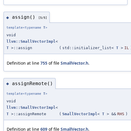
assign()
◆
[5/5]
template<typename
T
>
void
llvm::SmallVectorImpl
<
T
>::assign
(
std::initializer_list<
T
>
IL
Definition at line
755
of file
SmallVector.h
.
assignRemote()
◆
template<typename
T
>
void
llvm::SmallVectorImpl
<
T
>::assignRemote
(
SmallVectorImpl
<
T
> &&
RHS
)
Definition at line
609
of file
SmallVector.h
.