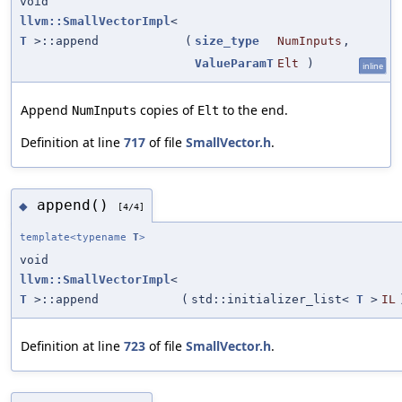
void
llvm::SmallVectorImpl
<
T
>::append
(
size_type
NumInputs
,
ValueParamT
Elt
)
inline
Append
copies of
to the end.
NumInputs
Elt
Definition at line
717
of file
SmallVector.h
.
append()
◆
[4/4]
template<typename
T
>
void
llvm::SmallVectorImpl
<
T
>::append
(
std::initializer_list<
T
>
IL
Definition at line
723
of file
SmallVector.h
.