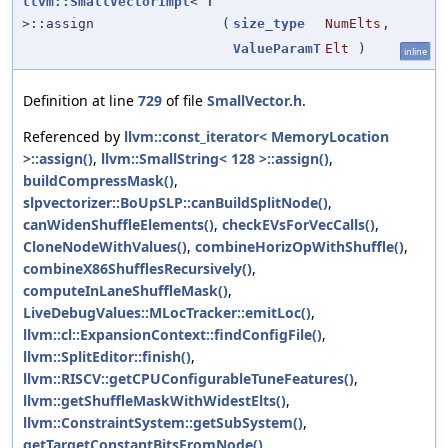
llvm::SmallVectorImpl
<
T
>::assign
(
size_type
NumElts
,
ValueParamT
Elt
)
inline
Definition at line
729
of file
SmallVector.h
.
Referenced by
llvm::const_iterator< MemoryLocation
>::assign()
,
llvm::SmallString< 128 >::assign()
,
buildCompressMask()
,
slpvectorizer::BoUpSLP::canBuildSplitNode()
,
canWidenShuffleElements()
,
checkEVsForVecCalls()
,
CloneNodeWithValues()
,
combineHorizOpWithShuffle()
,
combineX86ShufflesRecursively()
,
computeInLaneShuffleMask()
,
LiveDebugValues::MLocTracker::emitLoc()
,
llvm::cl::ExpansionContext::findConfigFile()
,
llvm::SplitEditor::finish()
,
llvm::RISCV::getCPUConfigurableTuneFeatures()
,
llvm::getShuffleMaskWithWidestElts()
,
llvm::ConstraintSystem::getSubSystem()
,
getTargetConstantBitsFromNode()
,