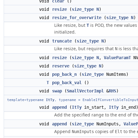
void
clear
()
void
resize
(
size_type
N
)
void
resize_for_overwrite
(
size_type
N
)
Like resize, but
T
is POD, the new values
initialized.
void
truncate
(
size_type
N
)
Like resize, but requires that
is less t
N
void
resize
(
size_type
N
,
ValueParamT
NV
void
reserve
(
size_type
N
)
void
pop_back_n
(
size_type
NumItems)
T
pop_back_val
()
void
swap
(
SmallVectorImpl
&
RHS
)
template<typename
ItTy
, typename = EnableIfConvertibleToInpu
void
append
(
ItTy
in_start,
ItTy
in_end
Add the specified range to the end of t
void
append
(
size_type
NumInputs,
Value
Append
copies of
to the 
NumInputs
Elt