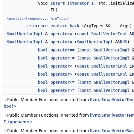
void
insert
(
iterator
I
, std::initializ
IL)
template<typename... ArgTypes>
reference
emplace_back
(ArgTypes &&... Args)
SmallVectorImpl
&
operator=
(
const
SmallVectorImpl
&
SmallVectorImpl
&
operator=
(
SmallVectorImpl
&&
RHS
)
bool
operator==
(
const
SmallVectorImpl
bool
operator!=
(
const
SmallVectorImpl
bool
operator<
(
const
SmallVectorImpl
&
bool
operator>
(
const
SmallVectorImpl
&
bool
operator<=
(
const
SmallVectorImpl
bool
operator>=
(
const
SmallVectorImpl
Public Member Functions inherited from
llvm::SmallVectorTem
bool >
Public Member Functions inherited from
llvm::SmallVectorT
T, typename >
Public Member Functions inherited from
llvm::SmallVectorBas