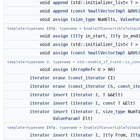
void
append
(std::initializer_list<
T
> 
void
append
(
const
SmallVectorImpl
&
RHS
void
assign
(
size_type
NumElts,
ValuePa
template<typename
ItTy
, typename = EnableIfConvertibleToInpu
void
assign
(
ItTy
in_start,
ItTy
in_end
void
assign
(std::initializer_list<
T
> 
void
assign
(
const
SmallVectorImpl
&
RHS
template<typename U, typename = std::enable_if_t<std::is_con
void
assign
(
ArrayRef
< U > AR)
iterator
erase
(
const_iterator
CI)
iterator
erase
(
const_iterator
CS
,
const_it
iterator
insert
(
iterator
I
,
T
&&Elt)
iterator
insert
(
iterator
I
,
const
T
&Elt)
iterator
insert
(
iterator
I
,
size_type
NumTo
ValueParamT
Elt)
template<typename
ItTy
, typename = EnableIfConvertibleToInpu
iterator
insert
(
iterator
I
,
ItTy
From,
ItT