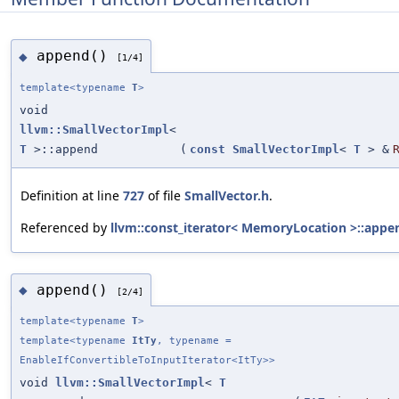
append()
◆
[1/4]
template<typename
T
>
void
llvm::SmallVectorImpl
<
T
>::append
(
const
SmallVectorImpl
<
T
> &
Definition at line
727
of file
SmallVector.h
.
Referenced by
llvm::const_iterator< MemoryLocation >::appe
append()
◆
[2/4]
template<typename
T
>
template<typename
ItTy
, typename =
EnableIfConvertibleToInputIterator<ItTy>>
void
llvm::SmallVectorImpl
<
T