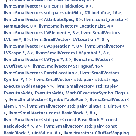
llvm::SmallVector< BTF::BPFFieldReloc, 0 >
,
llvm::SmallVector< std::pair< uint64_t, DILineInfo >, 16 >
,
llvm::SmallVector< AttributeSpec, 8 >
,
llvm::const_iterator<
NameIndex, 0 >
,
llvm::SmallVector< LocationList, 4 >
,
llvm::SmallVector< LVElement *, 8 >
,
llvm::SmallVector<
LVLine *, 8 >
,
llvm::SmallVector< LVLocation *, 8 >
,
llvm::SmallVector< LVOperation *, 8 >
,
llvm::SmallVector<
LVScope *, 8 >
,
llvm::SmallVector< LVSymbol *, 8 >
,
llvm::SmallVector< LVType *, 8 >
,
llvm::SmallVector<
LVOffset, 8 >
,
llvm::SmallVector< StringRef, 16 >
,
llvm::SmallVector< PatchLocation >
,
llvm::SmallVector<
Symbol *, 1 >
,
llvm::SmallVector< std::pair< std::string,
ExecutorAddrRange > >
,
llvm::SmallVector< std::tuple<
ExecutorAddr, ExecutorAddr, MachOExecutorSymbolFlags >
>
,
llvm::SmallVector< SymbolTablePair >
,
llvm::SmallVector<
ElemT, 4 >
,
llvm::SmallVector< std::pair< uint64_t, uint64_t >
>
,
llvm::SmallVector< const BasicBlock *, 8 >
,
llvm::SmallVector< std::pair< const BasicBlock *, const
BasicBlock * >, 8 >
,
llvm::SmallVector< std::pair< const
BasicBlock *, uint64_t >, 8 >
,
llvm::iterator< CBufferMapping