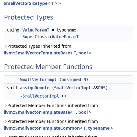
SmallVectorSizeType< T > >
Protected Types
using
ValueParamT
= typename
SuperClass::ValueParamT
Protected Types inherited from
llvm::SmallVectorTemplateBase< T, bool >
Protected Member Functions
SmallVectorImpl
(
unsigned
N
)
void
assignRemote
(
SmallVectorImpl
&&
RHS
)
~SmallVectorImpl
()
Protected Member Functions inherited from
llvm::SmallVectorTemplateBase< T, bool >
Protected Member Functions inherited from
llvm::SmallVectorTemplateCommon< T, typename >