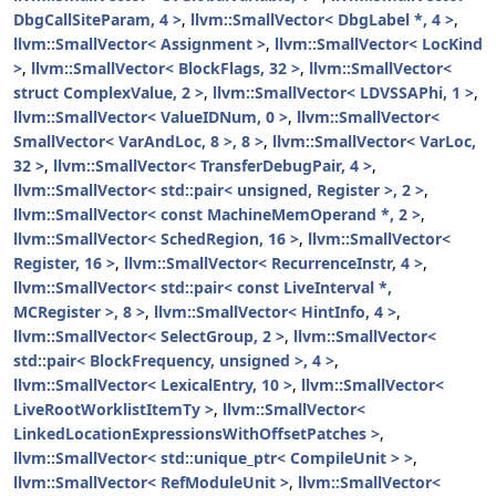
DbgCallSiteParam, 4 >
,
llvm::SmallVector< DbgLabel *, 4 >
,
llvm::SmallVector< Assignment >
,
llvm::SmallVector< LocKind
>
,
llvm::SmallVector< BlockFlags, 32 >
,
llvm::SmallVector<
struct ComplexValue, 2 >
,
llvm::SmallVector< LDVSSAPhi, 1 >
,
llvm::SmallVector< ValueIDNum, 0 >
,
llvm::SmallVector<
SmallVector< VarAndLoc, 8 >, 8 >
,
llvm::SmallVector< VarLoc,
32 >
,
llvm::SmallVector< TransferDebugPair, 4 >
,
llvm::SmallVector< std::pair< unsigned, Register >, 2 >
,
llvm::SmallVector< const MachineMemOperand *, 2 >
,
llvm::SmallVector< SchedRegion, 16 >
,
llvm::SmallVector<
Register, 16 >
,
llvm::SmallVector< RecurrenceInstr, 4 >
,
llvm::SmallVector< std::pair< const LiveInterval *,
MCRegister >, 8 >
,
llvm::SmallVector< HintInfo, 4 >
,
llvm::SmallVector< SelectGroup, 2 >
,
llvm::SmallVector<
std::pair< BlockFrequency, unsigned >, 4 >
,
llvm::SmallVector< LexicalEntry, 10 >
,
llvm::SmallVector<
LiveRootWorklistItemTy >
,
llvm::SmallVector<
LinkedLocationExpressionsWithOffsetPatches >
,
llvm::SmallVector< std::unique_ptr< CompileUnit > >
,
llvm::SmallVector< RefModuleUnit >
,
llvm::SmallVector<