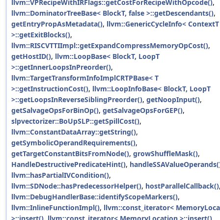
llvm::VPRecipeWithIRFlags::getCostForRecipeWithOpcode()
,
llvm::DominatorTreeBase< BlockT, false >::getDescendants()
,
getEntryPropAsMetadata()
,
llvm::GenericCycleInfo< ContextT
>::getExitBlocks()
,
llvm::RISCVTTIImpl::getExpandCompressMemoryOpCost()
,
getHostID()
,
llvm::LoopBase< BlockT, LoopT
>::getInnerLoopsInPreorder()
,
llvm::TargetTransformInfoImplCRTPBase< T
>::getInstructionCost()
,
llvm::LoopInfoBase< BlockT, LoopT
>::getLoopsInReverseSiblingPreorder()
,
getNoopInput()
,
getSalvageOpsForBinOp()
,
getSalvageOpsForGEP()
,
slpvectorizer::BoUpSLP::getSpillCost()
,
llvm::ConstantDataArray::getString()
,
getSymbolicOperandRequirements()
,
getTargetConstantBitsFromNode()
,
growShuffleMask()
,
HandleDestructivePredicateHint()
,
handleSSAValueOperands(
llvm::hasPartialIVCondition()
,
llvm::SDNode::hasPredecessorHelper()
,
hostParallelCallback()
llvm::DebugHandlerBase::identifyScopeMarkers()
,
llvm::InlineFunctionImpl()
,
llvm::const_iterator< MemoryLoca
>::insert()
,
llvm::const_iterator< MemoryLocation >::insert()
,