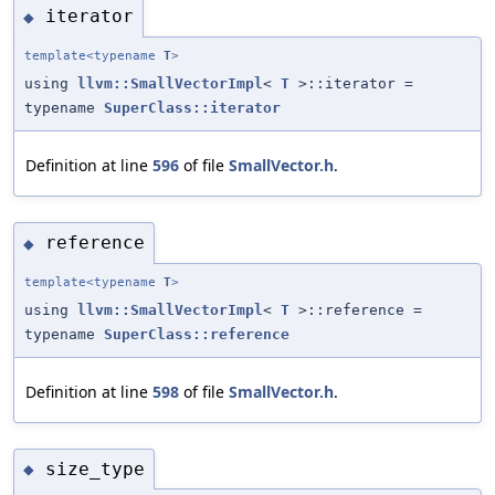
iterator
◆
template<typename
T
>
using
llvm::SmallVectorImpl
<
T
>::iterator =
typename
SuperClass::iterator
Definition at line
596
of file
SmallVector.h
.
reference
◆
template<typename
T
>
using
llvm::SmallVectorImpl
<
T
>::reference =
typename
SuperClass::reference
Definition at line
598
of file
SmallVector.h
.
size_type
◆