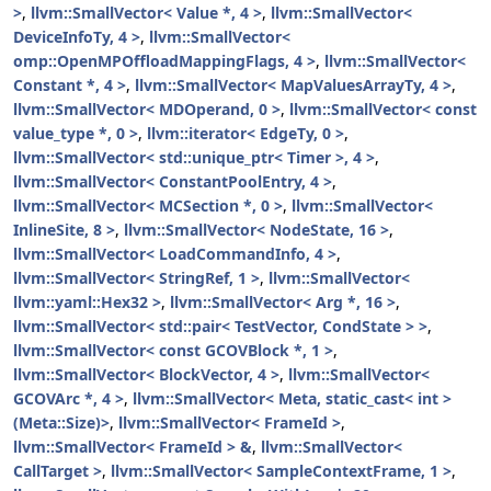
>
,
llvm::SmallVector< Value *, 4 >
,
llvm::SmallVector<
DeviceInfoTy, 4 >
,
llvm::SmallVector<
omp::OpenMPOffloadMappingFlags, 4 >
,
llvm::SmallVector<
Constant *, 4 >
,
llvm::SmallVector< MapValuesArrayTy, 4 >
,
llvm::SmallVector< MDOperand, 0 >
,
llvm::SmallVector< const
value_type *, 0 >
,
llvm::iterator< EdgeTy, 0 >
,
llvm::SmallVector< std::unique_ptr< Timer >, 4 >
,
llvm::SmallVector< ConstantPoolEntry, 4 >
,
llvm::SmallVector< MCSection *, 0 >
,
llvm::SmallVector<
InlineSite, 8 >
,
llvm::SmallVector< NodeState, 16 >
,
llvm::SmallVector< LoadCommandInfo, 4 >
,
llvm::SmallVector< StringRef, 1 >
,
llvm::SmallVector<
llvm::yaml::Hex32 >
,
llvm::SmallVector< Arg *, 16 >
,
llvm::SmallVector< std::pair< TestVector, CondState > >
,
llvm::SmallVector< const GCOVBlock *, 1 >
,
llvm::SmallVector< BlockVector, 4 >
,
llvm::SmallVector<
GCOVArc *, 4 >
,
llvm::SmallVector< Meta, static_cast< int >
(Meta::Size)>
,
llvm::SmallVector< FrameId >
,
llvm::SmallVector< FrameId > &
,
llvm::SmallVector<
CallTarget >
,
llvm::SmallVector< SampleContextFrame, 1 >
,