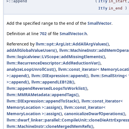
>::append
(
ItTy
in_start
ItTy
in_end
)
Add the specified range to the end of the
SmallVector
.
Definition at line
702
of file
SmallVector.h
.
Referenced by
llvm::opt::ArgList::AddAllArgValues()
,
addAllGlobalValueUsers()
,
llvm::MachineInstr::addMemOpera
llvm::logicalview::LVScope::addMissingElements()
,
llvm::RecurrenceDescriptor::AddReductionVar()
,
analyzeLoopUnrollCost()
,
llvm::const_iterator< MemoryLocat
>::append()
,
llvm::DIExpression::append()
,
llvm::SmallString< 
>::append()
,
llvm::appendLEB128()
,
llvm::appendReversedLoopsToWorklist()
,
llvm::MMRAMetadata::appendTags()
,
llvm::DIExpression::appendToStack()
,
llvm::const_iterator<
MemoryLocation >::assign()
,
llvm::const_iterator<
MemoryLocation >::assign()
,
canonicalizeDwarfOperations()
,
llvm::dwarf_linker::parallel::CompileUnit::cloneDieAttrExpress
llvm::MachineInstr::cloneMergedMemRefs()
,