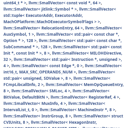
uint64_t * >
,
llvm::SmallVector< const void *, 64 >
,
llvm::SmallVector< jitlink::Symbol * >
,
llvm::SmallVector<
std::tuple< ExecutorAddr, ExecutorAddr,
MachOPlatform::MachOExecutorSymbolFlags > >
,
llvm::SmallVector< RelocationEntry, 64 >
,
llvm::SmallVector<
AuxSymbol, 1 >
,
llvm::SmallVector< std::pair< const char *,
Option * >, 128 >
,
llvm::SmallVector< std::pair< const char *,
SubCommand * >, 128 >
,
llvm::SmallVector< std::pair< const
Init *, const Init * >, 8 >
,
llvm::SmallVector< MILOHDirective,
32 >
,
llvm::SmallVector< std::pair< Instruction *, unsigned >,
4 >
,
llvm::SmallVector< const Edge *, 0 >
,
llvm::SmallVector<
int16_t, MAX_SRC_OPERANDS_NUM >
,
llvm::SmallVector<
std::pair< unsigned, SDValue >, 8 >
,
llvm::SmallVector<
FCmpLibcallInfo, 2 >
,
llvm::SmallVector< MemOpQueueEntry,
8 >
,
llvm::SmallVector< SMLoc, 4 >
,
llvm::SmallVector<
BitValue, DefaultBitN >
,
llvm::SmallVector< RegisterRef, 4 >
,
llvm::SmallVector< MuxInfo, 4 >
,
llvm::SmallVector<
IntervalList_t, 0 >
,
llvm::SmallVector< MachineInstr *, 8 >
,
llvm::SmallVector< InstrGroup, 8 >
,
llvm::SmallVector< struct
CVIUnits, 8 >
,
llvm::SmallVector< HexagonInstr,