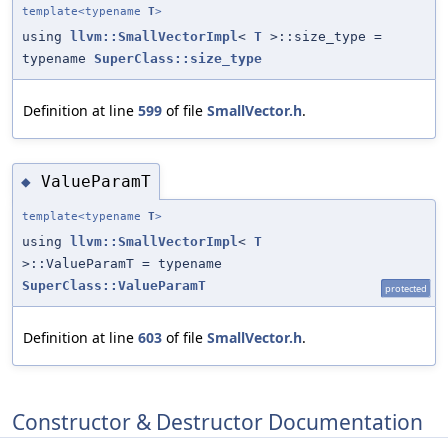
template<typename
T
>
using
llvm::SmallVectorImpl
<
T
>::size_type =
typename
SuperClass::size_type
Definition at line
599
of file
SmallVector.h
.
ValueParamT
◆
template<typename
T
>
using
llvm::SmallVectorImpl
<
T
>::ValueParamT = typename
SuperClass::ValueParamT
protected
Definition at line
603
of file
SmallVector.h
.
Constructor & Destructor Documentation