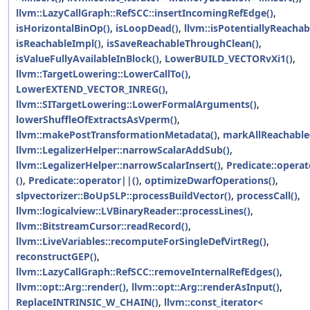
llvm::LazyCallGraph::RefSCC::insertIncomingRefEdge()
,
isHorizontalBinOp()
,
isLoopDead()
,
llvm::isPotentiallyReachab
isReachableImpl()
,
isSaveReachableThroughClean()
,
isValueFullyAvailableInBlock()
,
LowerBUILD_VECTORvXi1()
,
llvm::TargetLowering::LowerCallTo()
,
LowerEXTEND_VECTOR_INREG()
,
llvm::SITargetLowering::LowerFormalArguments()
,
lowerShuffleOfExtractsAsVperm()
,
llvm::makePostTransformationMetadata()
,
markAllReachable
llvm::LegalizerHelper::narrowScalarAddSub()
,
llvm::LegalizerHelper::narrowScalarInsert()
,
Predicate::opera
()
,
Predicate::operator||()
,
optimizeDwarfOperations()
,
slpvectorizer::BoUpSLP::processBuildVector()
,
processCall()
,
llvm::logicalview::LVBinaryReader::processLines()
,
llvm::BitstreamCursor::readRecord()
,
llvm::LiveVariables::recomputeForSingleDefVirtReg()
,
reconstructGEP()
,
llvm::LazyCallGraph::RefSCC::removeInternalRefEdges()
,
llvm::opt::Arg::render()
,
llvm::opt::Arg::renderAsInput()
,
ReplaceINTRINSIC_W_CHAIN()
,
llvm::const_iterator<