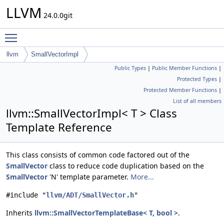
LLVM
24.0.0git
Toggle main menu visibility
llvm
SmallVectorImpl
Public Types
|
Public Member Functions
|
Protected Types
|
Protected Member Functions
|
List of all members
llvm::SmallVectorImpl< T > Class
Template Reference
This class consists of common code factored out of the
SmallVector
class to reduce code duplication based on the
SmallVector
'N' template parameter.
More...
#include "
llvm/ADT/SmallVector.h
"
Inherits
llvm::SmallVectorTemplateBase< T, bool >
.