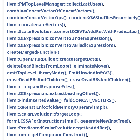
llvm::PMTopLevelManager::collectLastUses()
,
combineConcatVectorOfConcatVectors()
,
combineConcatVectorOps()
,
combineX86ShufflesRecursively(
llvm::concatenateVectors()
,
llvm::ScalarEvolution::convertSCEVToAddRecWithPredicates()
llvm::DIExpression::convertToUndefExpression()
,
llvm::DIExpression::convertToVariadicExpression()
,
createMergedFunction()
,
llvm::OpenMPIRBuilder::createTargetData()
,
deleteDeadBlocksFromLoop()
,
eliminateMove()
,
emitTopLevelLibraryNode()
,
EmitUnwindInfoV3()
,
eraseDeadBBsAndChildren()
,
eraseDeadBBsAndChildren()
,
llvm::cl::expandResponseFiles()
,
llvm::DIExpression::extractLeadingOffset()
,
llvm::FindInsertedValue()
,
foldCONCAT_VECTORS()
,
llvm::X86InstrInfo::foldMemoryOperandImpl()
,
llvm::ScalarEvolution::forgetLoop()
,
formLCSSAForInstructionsImpl()
,
generateNewInstTree()
,
llvm::PredicatedScalarEvolution::getAsAddRec()
,
llvm::omp::getCompoundConstruct()
,