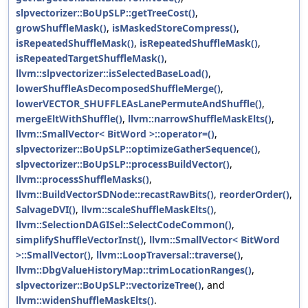
slpvectorizer::BoUpSLP::getTreeCost()
,
growShuffleMask()
,
isMaskedStoreCompress()
,
isRepeatedShuffleMask()
,
isRepeatedShuffleMask()
,
isRepeatedTargetShuffleMask()
,
llvm::slpvectorizer::isSelectedBaseLoad()
,
lowerShuffleAsDecomposedShuffleMerge()
,
lowerVECTOR_SHUFFLEAsLanePermuteAndShuffle()
,
mergeEltWithShuffle()
,
llvm::narrowShuffleMaskElts()
,
llvm::SmallVector< BitWord >::operator=()
,
slpvectorizer::BoUpSLP::optimizeGatherSequence()
,
slpvectorizer::BoUpSLP::processBuildVector()
,
llvm::processShuffleMasks()
,
llvm::BuildVectorSDNode::recastRawBits()
,
reorderOrder()
,
SalvageDVI()
,
llvm::scaleShuffleMaskElts()
,
llvm::SelectionDAGISel::SelectCodeCommon()
,
simplifyShuffleVectorInst()
,
llvm::SmallVector< BitWord
>::SmallVector()
,
llvm::LoopTraversal::traverse()
,
llvm::DbgValueHistoryMap::trimLocationRanges()
,
slpvectorizer::BoUpSLP::vectorizeTree()
, and
llvm::widenShuffleMaskElts()
.