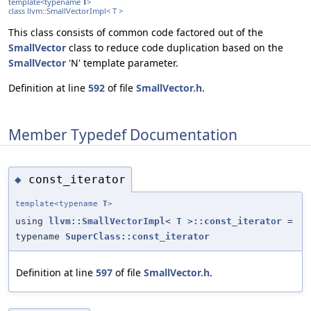
template<typename
T
>
class llvm::SmallVectorImpl< T >
This class consists of common code factored out of the
SmallVector
class to reduce code duplication based on the
SmallVector
'N' template parameter.
Definition at line
592
of file
SmallVector.h
.
Member Typedef Documentation
const_iterator
◆
template<typename
T
>
using
llvm::SmallVectorImpl
<
T
>
::const_iterator
=
typename
SuperClass::const_iterator
Definition at line
597
of file
SmallVector.h
.