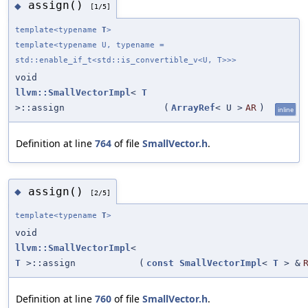
assign()
◆
[1/5]
template<typename
T
>
template<typename U, typename =
std::enable_if_t<std::is_convertible_v<U, T>>>
void
llvm::SmallVectorImpl
<
T
>::assign
(
ArrayRef
< U >
AR
)
inline
Definition at line
764
of file
SmallVector.h
.
assign()
◆
[2/5]
template<typename
T
>
void
llvm::SmallVectorImpl
<
T
>::assign
(
const
SmallVectorImpl
<
T
> &
Definition at line
760
of file
SmallVector.h
.