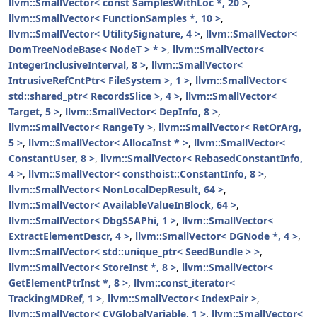
llvm::SmallVector< const SamplesWithLoc *, 20 >
,
llvm::SmallVector< FunctionSamples *, 10 >
,
llvm::SmallVector< UtilitySignature, 4 >
,
llvm::SmallVector<
DomTreeNodeBase< NodeT > * >
,
llvm::SmallVector<
IntegerInclusiveInterval, 8 >
,
llvm::SmallVector<
IntrusiveRefCntPtr< FileSystem >, 1 >
,
llvm::SmallVector<
std::shared_ptr< RecordsSlice >, 4 >
,
llvm::SmallVector<
Target, 5 >
,
llvm::SmallVector< DepInfo, 8 >
,
llvm::SmallVector< RangeTy >
,
llvm::SmallVector< RetOrArg,
5 >
,
llvm::SmallVector< AllocaInst * >
,
llvm::SmallVector<
ConstantUser, 8 >
,
llvm::SmallVector< RebasedConstantInfo,
4 >
,
llvm::SmallVector< consthoist::ConstantInfo, 8 >
,
llvm::SmallVector< NonLocalDepResult, 64 >
,
llvm::SmallVector< AvailableValueInBlock, 64 >
,
llvm::SmallVector< DbgSSAPhi, 1 >
,
llvm::SmallVector<
ExtractElementDescr, 4 >
,
llvm::SmallVector< DGNode *, 4 >
,
llvm::SmallVector< std::unique_ptr< SeedBundle > >
,
llvm::SmallVector< StoreInst *, 8 >
,
llvm::SmallVector<
GetElementPtrInst *, 8 >
,
llvm::const_iterator<
TrackingMDRef, 1 >
,
llvm::SmallVector< IndexPair >
,
llvm::SmallVector< CVGlobalVariable, 1 >
,
llvm::SmallVector<