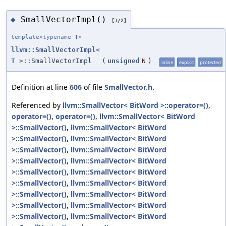
SmallVectorImpl()
◆
[1/2]
template<typename
T
>
llvm::SmallVectorImpl
<
T
>::SmallVectorImpl
(
unsigned
N
)
inline
explicit
protected
Definition at line
606
of file
SmallVector.h
.
Referenced by
llvm::SmallVector< BitWord >::operator=()
,
operator=()
,
operator=()
,
llvm::SmallVector< BitWord
>::SmallVector()
,
llvm::SmallVector< BitWord
>::SmallVector()
,
llvm::SmallVector< BitWord
>::SmallVector()
,
llvm::SmallVector< BitWord
>::SmallVector()
,
llvm::SmallVector< BitWord
>::SmallVector()
,
llvm::SmallVector< BitWord
>::SmallVector()
,
llvm::SmallVector< BitWord
>::SmallVector()
,
llvm::SmallVector< BitWord
>::SmallVector()
,
llvm::SmallVector< BitWord
>::SmallVector()
,
llvm::SmallVector< BitWord