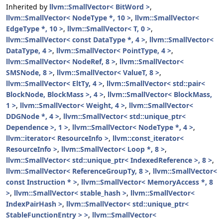
Inherited by
llvm::SmallVector< BitWord >
,
llvm::SmallVector< NodeType *, 10 >
,
llvm::SmallVector<
EdgeType *, 10 >
,
llvm::SmallVector< T, 0 >
,
llvm::SmallVector< const DataType *, 4 >
,
llvm::SmallVector<
DataType, 4 >
,
llvm::SmallVector< PointType, 4 >
,
llvm::SmallVector< NodeRef, 8 >
,
llvm::SmallVector<
SMSNode, 8 >
,
llvm::SmallVector< ValueT, 8 >
,
llvm::SmallVector< EltTy, 4 >
,
llvm::SmallVector< std::pair<
BlockNode, BlockMass >, 4 >
,
llvm::SmallVector< BlockMass,
1 >
,
llvm::SmallVector< Weight, 4 >
,
llvm::SmallVector<
DDGNode *, 4 >
,
llvm::SmallVector< std::unique_ptr<
Dependence >, 1 >
,
llvm::SmallVector< NodeType *, 4 >
,
llvm::iterator< ResourceInfo >
,
llvm::const_iterator<
ResourceInfo >
,
llvm::SmallVector< Loop *, 8 >
,
llvm::SmallVector< std::unique_ptr< IndexedReference >, 8 >
,
llvm::SmallVector< ReferenceGroupTy, 8 >
,
llvm::SmallVector<
const Instruction * >
,
llvm::SmallVector< MemoryAccess *, 8
>
,
llvm::SmallVector< stable_hash >
,
llvm::SmallVector<
IndexPairHash >
,
llvm::SmallVector< std::unique_ptr<
StableFunctionEntry > >
,
llvm::SmallVector<