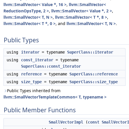
llvm::SmallVector< Value *, 16 >
,
llvm::SmallVector<
ReductionOpsType, 2 >
,
llvm::SmallVector< Value *, 2 >
,
llvm::SmallVector< T, N >
,
llvm::SmallVector< T *, 8 >
,
llvm::SmallVector< T *, 0 >
, and
llvm::SmallVector< T, N >
.
Public Types
using
iterator
= typename
SuperClass::iterator
using
const_iterator
= typename
SuperClass::const_iterator
using
reference
= typename
SuperClass::reference
using
size_type
= typename
SuperClass::size_type
Public Types inherited from
llvm::SmallVectorTemplateCommon< T, typename >
Public Member Functions
SmallVectorImpl
(
const
SmallVector